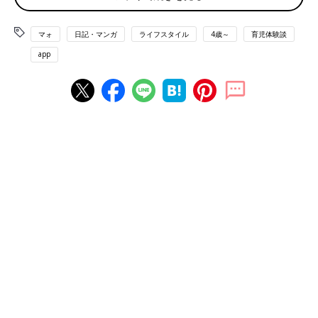
マォ
日記・マンガ
ライフスタイル
4歳～
育児体験談
app