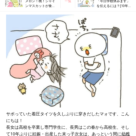
メロン！桃！シャイ
一覧
「今日学校休みます」
ンマスカットが食べ
を伝えるには？[10年ぶ
放題！！[10年ぶりに
りに出産しました
出産しました#279]
#281]
サボっていた着圧タイツを久しぶりに穿きだしたマォです、こん
にちは！
長女は高校を卒業し専門学生に、長男はこの春から高校生、そし
て10年ぶりに妊娠・出産した末っ子次女は、あっという間に
幼稚