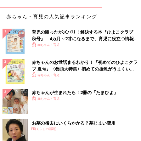
赤ちゃん・育児の人気記事ランキング
育児の困ったがズバリ！解決する本『ひよこクラブ
秋号』 4カ月～2才になるまで、育児に役立つ情報が
いっぱい！
赤ちゃん・育児
赤ちゃんのお世話まるわかり！『初めてのひよこクラ
ブ 夏号』〈巻頭大特集〉初めての授乳がうまくい
く！ おっぱい・ミルクの基本と夏のトラブル 解決テ
赤ちゃん・育児
ク
赤ちゃんが生まれたら！2冊の「たまひよ」
赤ちゃん・育児
お墓の撤去にいくらかかる？墓じまい費用
PR(くらしの話題)