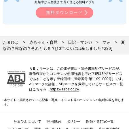
妊娠中から産後まで長く使える無料アプリ
無料ダウンロード
たまひよ
赤ちゃん・育児
日記・マンガ
マォ
夏
なの？秋なの？それとも冬？[10年ぶりに出産しました#280]
ＡＢＪマークは、この電子書店・電子書籍配信サービスが、
著作権者からコンテンツ使用許諾を得た正規版配信サービス
であることを示す登録商標（登録番号 第11091000号）です。
ABJマークの詳細、ABJマークを掲示しているサービスの一覧
はこちら→
https://aebs.or.jp/
本サイトに掲載されている記事・写真・イラスト等のコンテンツの無断転載を禁じま
す。
たまひよについて
利用規約
ポリシー
医師・専門家一覧