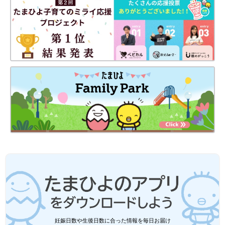
静岡の田舎町在住。
専門学生の長女、高校生の長男、そして10年ぶりに妊娠・出産し
た末っ子次女は、あっという間に幼稚園年長さんに！妊娠・育児
の記録を（
インスタグラム
）にて公開中。
●
Twitter／@maoppachi
●
webサイト／maoppachi
前の話
次の話
メロン！桃！シャイ
一覧
「今日学校休みます」
ンマスカットが食べ
を伝えるには？[10年ぶ
放題！！[10年ぶりに
りに出産しました
出産しました#279]
#281]
妊娠日数や生後日数に合った情報を毎日お届け