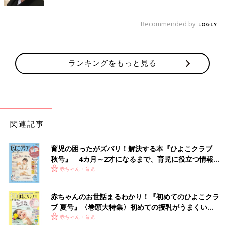
Recommended by
ランキングをもっと見る
関連記事
育児の困ったがズバリ！解決する本『ひよこクラブ
秋号』 4カ月～2才になるまで、育児に役立つ情報が
いっぱい！
赤ちゃん・育児
赤ちゃんのお世話まるわかり！『初めてのひよこクラ
ブ 夏号』〈巻頭大特集〉初めての授乳がうまくい
く！ おっぱい・ミルクの基本と夏のトラブル 解決テ
赤ちゃん・育児