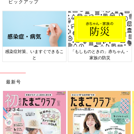
ピックアップ
地獄のような徒歩送迎が再び始まるのです！
１ヶ月以上たっぷり夏休みを満喫し、怠惰な生活を送っていた私
の身体にはキツすぎる～(涙)。
ただでさえ暑いのに往復歩くことで体も燃えてさらに暑くなり、
家に着く頃には私の体力はゼロに…。
着替えも一体１日に何回着替えればいいの！？
しかもこんなに歩いて汗も大量にかいているのに、ちっとも痩せ
感染症対策、いますぐできるこ
「もしものときの」赤ちゃん・
ないのはなんでよ～！？
と
家族の防災
と、いつになったら夏が終わるんだと嘆きながら過ごしていまし
たが、10月に入りやっと来ました秋です、秋！
最新号
朝晩は涼しいけれど日中は暑くて、幼稚園へ行くのに何袖を着せ
たらいいか困っちゃう季節がやってきましたよ！
これほんと悩みますよね～。
大人だったら半袖の上に長袖を羽織っておいて暑くなったら脱ぐ
とか調節できるけど、園児だと着っぱなしになって暑いまま過ご
しそうだし…。
薄着で行かせたら思ったよりも気温が上がらなかったとかもある