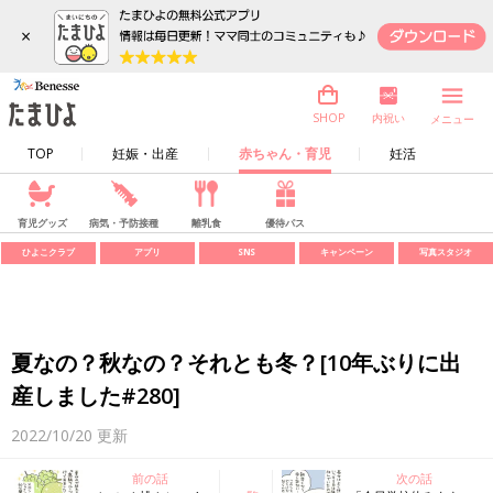
×
内祝い
SHOP
メニュー
TOP
妊娠・出産
赤ちゃん・育児
妊活
育児グッズ
病気・予防接種
離乳食
優待パス
ひよこクラブ
アプリ
SNS
キャンペーン
写真スタジオ
夏なの？秋なの？それとも冬？[10年ぶりに出
産しました#280]
2022/10/20
更新
前の話
次の話