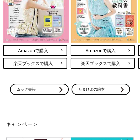
し、難しいですよね。
と思っていたら、また冷房が必要なくらい暑い！
なんでー！？
かと思えば、今度はトレーナーなど冬物が必要なくらい寒い！
ちょ、秋通り越して冬なの！？
急な温度変化についていけないんですけど！！
Amazonで購入
Amazonで購入
楽天ブックスで購入
楽天ブックスで購入
案の定、熱を出した次女と長男…。
幸いすぐ良くなりましたが、この気温差じゃ体調崩しちゃいます
よね。
皆さんも気をつけてくださいね～！
ムック書籍
たまひよの絵本
次回もお楽しみに～！
・
[10年ぶりに出産しました]記事一覧
・
たまひよONLINEの育児マンガ一覧はこちら
キャンペーン
[マォ]