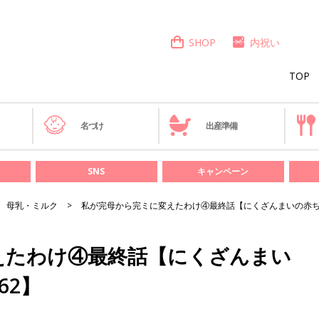
SHOP
内祝い
TOP
き
名づけ
出産準備
SNS
キャンペーン
母乳・ミルク
私が完母から完ミに変えたわけ④最終話【にくざんまいの赤ち
えたわけ④最終話【にくざんまい
62】