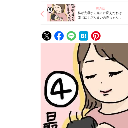
前の話
私が完母から完ミに変えたわけ
③【にくざんまいの赤ちゃん行
動観察記#61】