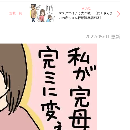
次の話
連載一覧
マスクつけよう大作戦！【にくざんま
いの赤ちゃん行動観察記#63】
2022/05/01
更新