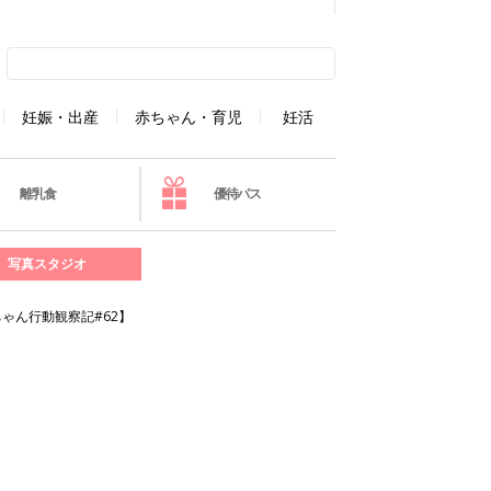
妊娠・出産
赤ちゃん・育児
妊活
離乳食
優待パス
写真スタジオ
ゃん行動観察記#62】