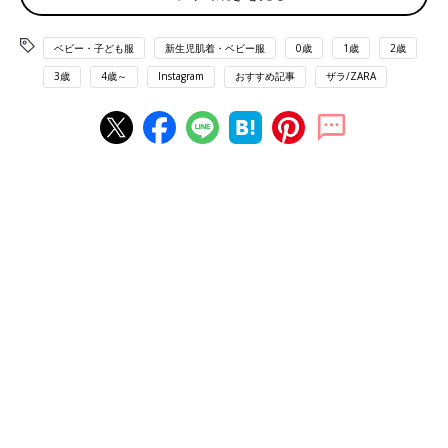
ベビー・子ども服
新生児肌着・ベビー服
0歳
1歳
2歳
3歳
4歳～
Instagram
おすすめ記事
ザラ/ZARA
出典：Instagramアカウント「chichiu523」
chichiu523さんはこちらのデニムをGET！お子さんに初めてデニ
ムを買ったんだとか。ZARAキッズならさまざまなデニムアイテ
ムが売っているので、お子さんにピッタリの初デニムが見つかり
そうです♪
デニム×ベージュのおでかけコーデ