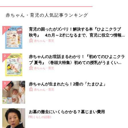
赤ちゃん・育児の人気記事ランキング
育児の困ったがズバリ！解決する本『ひよこクラブ
秋号』 4カ月～2才になるまで、育児に役立つ情報が
いっぱい！
赤ちゃん・育児
赤ちゃんのお世話まるわかり！『初めてのひよこクラ
ブ 夏号』〈巻頭大特集〉初めての授乳がうまくい
く！ おっぱい・ミルクの基本と夏のトラブル 解決テ
赤ちゃん・育児
出典：Instagramアカウント「_ymkn111_」
ク
_ymkn111_さんはZARAキッズのデニムとスニーカーでコーディ
赤ちゃんが生まれたら！2冊の「たまひよ」
ネート。ベージュのアウターを合わせたそうで、デニムの淡いカ
赤ちゃん・育児
ラーとピッタリ合っていますよね。柔らかい雰囲気がおしゃれで
す♪
お墓の撤去にいくらかかる？墓じまい費用
デニムパンツとフリル付きトップスが可愛い！
PR(くらしの話題)