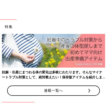
特集
出典：Instagramアカウント「mamimume57」
まみむさんはこちらのアイテムをセレクト♪ ジャンパースカート
になっていて、胸元のミッキーがとても可愛らしいですよね。イ
ンナーを工夫すればさまざまなシーズンで着回しできそうです！
バケットハットがおしゃれ度アップ
妊娠・出産にまつわる体の変化は多岐にわたります。そんなマイナ
ートラブル対策として、絶対教えたい！保存版アイテムを紹介しま
す。
連載一覧へ