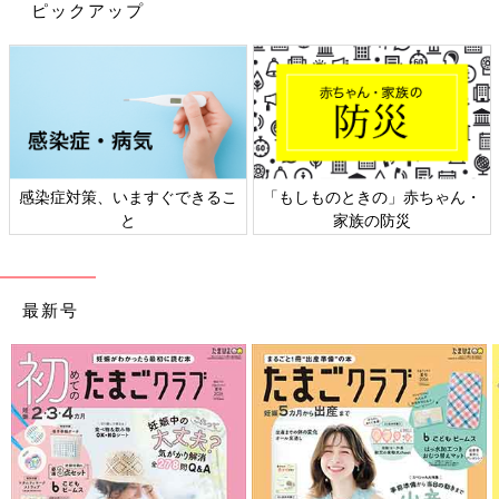
ピックアップ
感染症対策、いますぐできるこ
「もしものときの」赤ちゃん・
と
家族の防災
最新号
出典：Instagramアカウント「__xmi__」
こちらは__xmi__さんがセレクトした全身ZARAキッズコーデで
す。バケットハットがデニム素材になっていて、おしゃれ度がア
ップしていますよね♪ 公園などのお出かけにもピッタリなアイテ
ムですね！