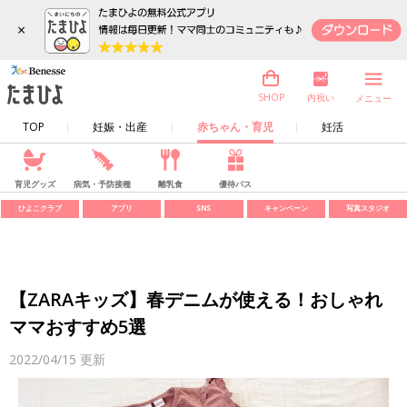
×
内祝い
SHOP
メニュー
TOP
妊娠・出産
赤ちゃん・育児
妊活
育児グッズ
病気・予防接種
離乳食
優待パス
ひよこクラブ
アプリ
SNS
キャンペーン
写真スタジオ
【ZARAキッズ】春デニムが使える！おしゃれ
ママおすすめ5選
2022/04/15
更新