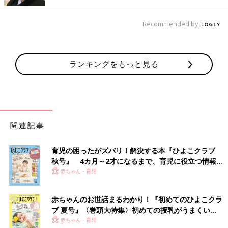
Recommended by
ランキングをもっと見る
関連記事
育児の困ったがズバリ！解決する本『ひよこクラブ
出典：Instagramアカウント「smama2780」
秋号』 4カ月～2才になるまで、育児に役立つ情報が
こちらはsmama2780さんが選んだ全身ZARAコーデです。デニ
いっぱい！
赤ちゃん・育児
ムパンツのトップスには、セールで590円だったというアイテム
をセレクト！フリル付きの服と合わせることでデニムの雰囲気も
赤ちゃんのお世話まるわかり！『初めてのひよこクラ
変わりますよね♪
ブ 夏号』〈巻頭大特集〉初めての授乳がうまくい
く！ おっぱい・ミルクの基本と夏のトラブル 解決テ
赤ちゃん・育児
ジャンパースカート×ディズニーが可愛い！