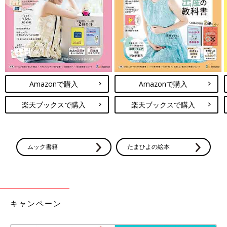
もう買った？ZARAキッズのディズニー
コラボおすすめ4選
最近では「ZARAキッズのアイテムが可愛すぎ
る！」とおしゃれママの間で話題になっている
のを知っていますか？今回は、子どもに人気の
ディズニーコラボアイテムをご紹介します。ぜ
ひチェックしてみてくださいね！
Amazonで購入
Amazonで購入
ZARAキッズではさまざまなデニムアイテムを展開しており、ど
れもコーディネートのおしゃれ度をアップしてくれそうです♪ 春
楽天ブックスで購入
楽天ブックスで購入
に向けて服を買い揃えたいと考えている方は、ぜひZARAキッズ
をチェックしてみてくださいね！
(文・ナキナキ)
ムック書籍
たまひよの絵本
※記事内容でご紹介している投稿、リンク先は、削除される場合
があります。あらかじめご了承ください。
※記事の内容は記載当時の情報であり、現在と異なる場合があり
ます。
※記事内の価格はすべて税込み、2022年3月時点のものです。
キャンペーン