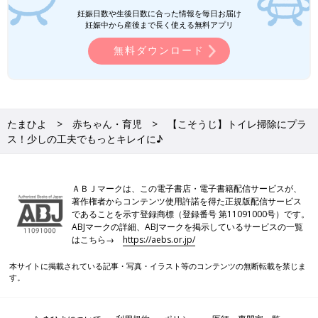
妊娠日数や生後日数に合った情報を毎日お届け
妊娠中から産後まで長く使える無料アプリ
無料ダウンロード
たまひよ
赤ちゃん・育児
【こそうじ】トイレ掃除にプラ
ス！少しの工夫でもっとキレイに♪
ＡＢＪマークは、この電子書店・電子書籍配信サービスが、
著作権者からコンテンツ使用許諾を得た正規版配信サービス
であることを示す登録商標（登録番号 第11091000号）です。
ABJマークの詳細、ABJマークを掲示しているサービスの一覧
はこちら→
https://aebs.or.jp/
本サイトに掲載されている記事・写真・イラスト等のコンテンツの無断転載を禁じま
す。