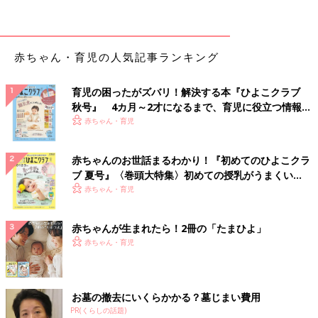
赤ちゃん・育児の人気記事ランキング
育児の困ったがズバリ！解決する本『ひよこクラブ
秋号』 4カ月～2才になるまで、育児に役立つ情報が
いっぱい！
赤ちゃん・育児
赤ちゃんのお世話まるわかり！『初めてのひよこクラ
ブ 夏号』〈巻頭大特集〉初めての授乳がうまくい
出典：Instagramアカウント「mimiroom_m」
く！ おっぱい・ミルクの基本と夏のトラブル 解決テ
赤ちゃん・育児
ク
mimiroom_mさんはトイレのこそうじ（小掃除）に「ルックプ
ラス 泡ピタ」を使っているそう。便器にスプレーして60秒後に
赤ちゃんが生まれたら！2冊の「たまひよ」
流すだけで掃除することができるとのこと。床にも使えるのが便
赤ちゃん・育児
利なポイントだとか！
水に流せるティッシュで蛇口ピカピカ
お墓の撤去にいくらかかる？墓じまい費用
PR(くらしの話題)