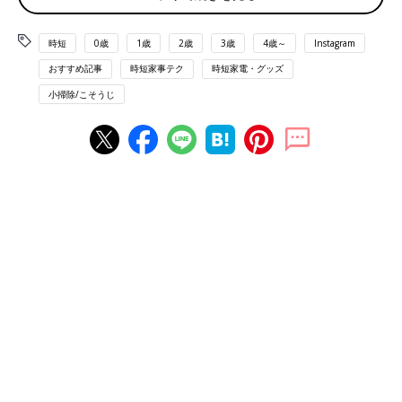
出典：Instagramアカウント「chia_ie0221」
chiaさんは週末のみ「流せるトイレブラシ」で便器の中を掃除し
時短
0歳
1歳
2歳
3歳
4歳～
Instagram
ているとのこと。平日の朝にはシートでささっと拭き掃除するこ
とを習慣化しているそうで、トイレ掃除の負担が軽くなったんだ
おすすめ記事
時短家事テク
時短家電・グッズ
とか！
小掃除/こそうじ
「ルックプラス 泡ピタ」で流すだけ！