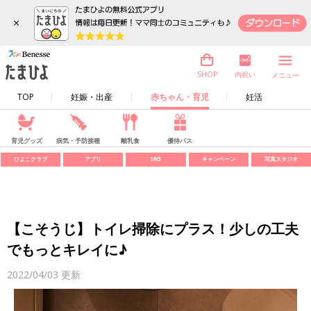
×
内祝い
SHOP
メニュー
TOP
妊娠・出産
赤ちゃん・育児
妊活
育児グッズ
病気・予防接種
離乳食
優待パス
ひよこクラブ
アプリ
SNS
キャンペーン
写真スタジオ
【こそうじ】トイレ掃除にプラス！少しの工夫
でもっとキレイに♪
2022/04/03
更新