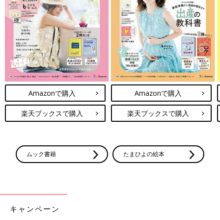
るとのこと。洗剤を便器のフチ裏に一周かけて漬け置きするそ
う。擦らない掃除をすることで掃除の頻度が週一回からほぼ毎日
になったんだとか！
簡単すぎる！試してみたくなっちゃう時
短こそうじ5選
おうちのキレイを簡単に保ちたい方にはこそう
じ（小掃除）がおすすめ！今回は時短でできち
ゃうおすすめこそうじ（小掃除）のインスタ投
Amazonで購入
Amazonで購入
稿をご紹介します。ぜひ毎日の家事にプラスし
てみてくださいね！
みなさん、さまざまなトイレのこそうじ（小掃除）を実践してい
楽天ブックスで購入
楽天ブックスで購入
るようです♪ 普段のトイレ掃除に少しプラスするだけで、さらに
キレイを保つことができそうですよね。ぜひみなさんも真似して
みてくださいね！
ムック書籍
たまひよの絵本
(文・ナキナキ)
※記事内容でご紹介している投稿、リンク先は、削除される場合
があります。あらかじめご了承ください。
※記事の内容は記載当時の情報であり、現在と異なる場合があり
ます。
キャンペーン
※ご紹介した内容は個人の感想です。使用上の注意をよく読んだ