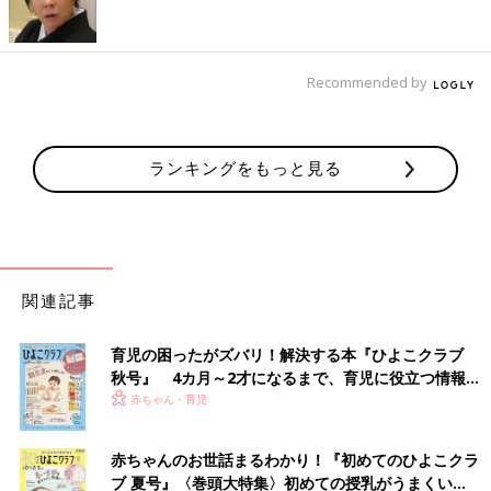
Recommended by
ランキングをもっと見る
関連記事
育児の困ったがズバリ！解決する本『ひよこクラブ
秋号』 4カ月～2才になるまで、育児に役立つ情報が
いっぱい！
赤ちゃん・育児
赤ちゃんのお世話まるわかり！『初めてのひよこクラ
ブ 夏号』〈巻頭大特集〉初めての授乳がうまくい