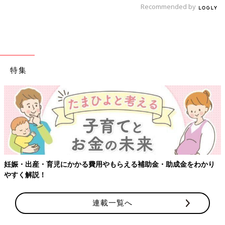
Recommended by
特集
出典：Instagramアカウント「happy.life627」
happy.life627さんはトイレ内に「ルック まめピカ」を常備して
いるそう。以前から愛用していて、こまめにシュッとして拭き掃
除をする方法が自分に合っているんだとか！無理なくこそうじ
妊娠・出産・育児にかかる費用やもらえる補助金・助成金をわかり
（小掃除）できる方法を見つけられると家事もラクになりますね
やすく解説！
♪
トイレブラシいらずで掃除の頻度がアップ
連載一覧へ