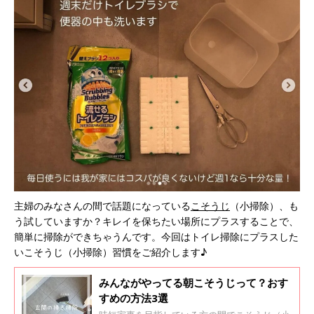
主婦のみなさんの間で話題になっている
こそうじ
（小掃除）、も
う試していますか？キレイを保ちたい場所にプラスすることで、
簡単に掃除ができちゃうんです。今回はトイレ掃除にプラスした
いこそうじ（小掃除）習慣をご紹介します♪
みんながやってる朝こそうじって？おす
すめの方法3選