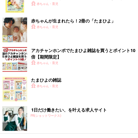
く！ おっぱい・ミルクの基本と夏のトラブル 解決テ
赤ちゃん・育児
ク
赤ちゃんが生まれたら！2冊の「たまひよ」
出典：Instagramアカウント「yuka0136」
赤ちゃん・育児
yuka0136さんは水に流せるティッシュで手洗い場のこそうじ
（小掃除）をしているとのこと。気になったときに拭くことで蛇
口をキレイに保っているそうで、手軽に掃除ができる環境を作っ
アカチャンホンポでたまひよ雑誌を買うとポイント10
ておくのも大切ですよね♪
倍【期間限定】
赤ちゃん・育児
「ルック まめピカ」でこまめに拭き掃除
たまひよの雑誌
赤ちゃん・育児
1日だけ働きたい、を叶える求人サイト
PR(ショットワークス)