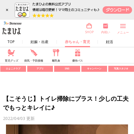
×
内祝い
SHOP
メニュー
TOP
妊娠・出産
赤ちゃん・育児
妊活
育児グッズ
病気・予防接種
離乳食
優待パス
ひよこクラブ
アプリ
SNS
キャンペーン
写真スタジオ
【こそうじ】トイレ掃除にプラス！少しの工夫
でもっとキレイに♪
2022/04/03
更新