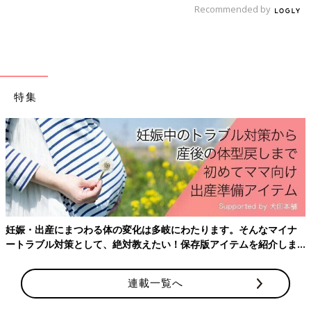
Recommended by
特集
出典：Instagramアカウント「happy.life627」
happy.life627さんはトイレ内に「ルック まめピカ」を常備して
いるそう。以前から愛用していて、こまめにシュッとして拭き掃
除をする方法が自分に合っているんだとか！無理なくこそうじ
（小掃除）できる方法を見つけられると家事もラクになりますね
妊娠・出産にまつわる体の変化は多岐にわたります。そんなマイナ
♪
ートラブル対策として、絶対教えたい！保存版アイテムを紹介しま
す。
トイレブラシいらずで掃除の頻度がアップ
連載一覧へ