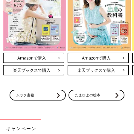
るとのこと。洗剤を便器のフチ裏に一周かけて漬け置きするそ
う。擦らない掃除をすることで掃除の頻度が週一回からほぼ毎日
になったんだとか！
簡単すぎる！試してみたくなっちゃう時
短こそうじ5選
おうちのキレイを簡単に保ちたい方にはこそう
じ（小掃除）がおすすめ！今回は時短でできち
ゃうおすすめこそうじ（小掃除）のインスタ投
Amazonで購入
Amazonで購入
稿をご紹介します。ぜひ毎日の家事にプラスし
てみてくださいね！
みなさん、さまざまなトイレのこそうじ（小掃除）を実践してい
楽天ブックスで購入
楽天ブックスで購入
るようです♪ 普段のトイレ掃除に少しプラスするだけで、さらに
キレイを保つことができそうですよね。ぜひみなさんも真似して
みてくださいね！
(文・ナキナキ)
ムック書籍
たまひよの絵本
※記事内容でご紹介している投稿、リンク先は、削除される場合
があります。あらかじめご了承ください。
※記事の内容は記載当時の情報であり、現在と異なる場合があり
ます。
キャンペーン
※ご紹介した内容は個人の感想です。使用上の注意をよく読んだ