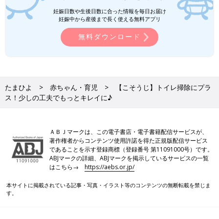
妊娠日数や生後日数に合った情報を毎日お届け
妊娠中から産後まで長く使える無料アプリ
無料ダウンロード
たまひよ
赤ちゃん・育児
【こそうじ】トイレ掃除にプラ
ス！少しの工夫でもっとキレイに♪
ＡＢＪマークは、この電子書店・電子書籍配信サービスが、
著作権者からコンテンツ使用許諾を得た正規版配信サービス
であることを示す登録商標（登録番号 第11091000号）です。
ABJマークの詳細、ABJマークを掲示しているサービスの一覧
はこちら→
https://aebs.or.jp/
本サイトに掲載されている記事・写真・イラスト等のコンテンツの無断転載を禁じま
す。