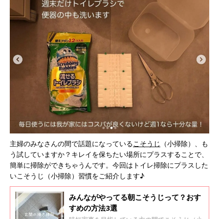
主婦のみなさんの間で話題になっている
こそうじ
（小掃除）、も
う試していますか？キレイを保ちたい場所にプラスすることで、
簡単に掃除ができちゃうんです。今回はトイレ掃除にプラスした
いこそうじ（小掃除）習慣をご紹介します♪
みんながやってる朝こそうじって？おす
すめの方法3選