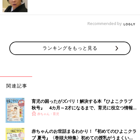
Recommended by
ランキングをもっと見る
関連記事
育児の困ったがズバリ！解決する本『ひよこクラブ
秋号』 4カ月～2才になるまで、育児に役立つ情報が
いっぱい！
赤ちゃん・育児
赤ちゃんのお世話まるわかり！『初めてのひよこクラ
ブ 夏号』〈巻頭大特集〉初めての授乳がうまくい