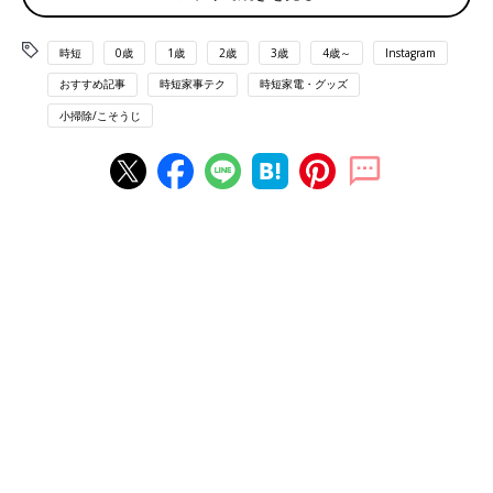
出典：Instagramアカウント「chia_ie0221」
chiaさんは週末のみ「流せるトイレブラシ」で便器の中を掃除し
時短
0歳
1歳
2歳
3歳
4歳～
Instagram
ているとのこと。平日の朝にはシートでささっと拭き掃除するこ
とを習慣化しているそうで、トイレ掃除の負担が軽くなったんだ
おすすめ記事
時短家事テク
時短家電・グッズ
とか！
小掃除/こそうじ
「ルックプラス 泡ピタ」で流すだけ！