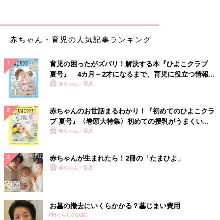
赤ちゃん・育児の人気記事ランキング
育児の困ったがズバリ！解決する本『ひよこクラブ
夏号』 4カ月～2才になるまで、育児に役立つ情報が
いっぱい！
赤ちゃん・育児
赤ちゃんのお世話まるわかり！『初めてのひよこクラ
ブ 夏号』〈巻頭大特集〉初めての授乳がうまくい
出典：Instagramアカウント「mimiroom_m」
く！ おっぱい・ミルクの基本と夏のトラブル 解決テ
赤ちゃん・育児
ク
mimiroom_mさんはトイレのこそうじ（小掃除）に「ルックプ
ラス 泡ピタ」を使っているそう。便器にスプレーして60秒後に
赤ちゃんが生まれたら！2冊の「たまひよ」
流すだけで掃除することができるとのこと。床にも使えるのが便
赤ちゃん・育児
利なポイントだとか！
水に流せるティッシュで蛇口ピカピカ
お墓の撤去にいくらかかる？墓じまい費用
PR(くらしの話題)