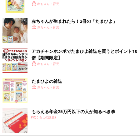
く！ おっぱい・ミルクの基本と夏のトラブル 解決テ
赤ちゃん・育児
ク
赤ちゃんが生まれたら！2冊の「たまひよ」
出典：Instagramアカウント「yuka0136」
赤ちゃん・育児
yuka0136さんは水に流せるティッシュで手洗い場のこそうじ
（小掃除）をしているとのこと。気になったときに拭くことで蛇
口をキレイに保っているそうで、手軽に掃除ができる環境を作っ
アカチャンホンポでたまひよ雑誌を買うとポイント10
ておくのも大切ですよね♪
倍【期間限定】
赤ちゃん・育児
「ルック まめピカ」でこまめに拭き掃除
たまひよの雑誌
赤ちゃん・育児
もらえる年金25万円以下の人が知るべき事
PR(くらしの話題)