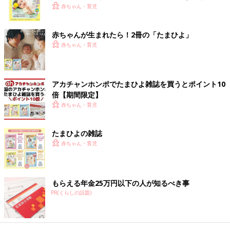
く！ おっぱい・ミルクの基本と夏のトラブル 解決テ
赤ちゃん・育児
ク
赤ちゃんが生まれたら！2冊の「たまひよ」
出典：Instagramアカウント「yuka0136」
赤ちゃん・育児
yuka0136さんは水に流せるティッシュで手洗い場のこそうじ
（小掃除）をしているとのこと。気になったときに拭くことで蛇
口をキレイに保っているそうで、手軽に掃除ができる環境を作っ
アカチャンホンポでたまひよ雑誌を買うとポイント10
ておくのも大切ですよね♪
倍【期間限定】
赤ちゃん・育児
「ルック まめピカ」でこまめに拭き掃除
たまひよの雑誌
赤ちゃん・育児
もらえる年金25万円以下の人が知るべき事
PR(くらしの話題)