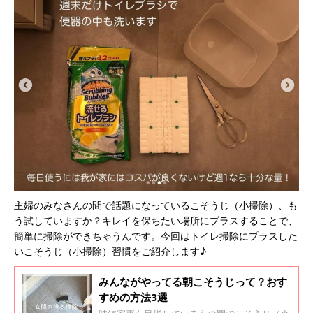
主婦のみなさんの間で話題になっている
こそうじ
（小掃除）、も
う試していますか？キレイを保ちたい場所にプラスすることで、
簡単に掃除ができちゃうんです。今回はトイレ掃除にプラスした
いこそうじ（小掃除）習慣をご紹介します♪
みんながやってる朝こそうじって？おす
すめの方法3選