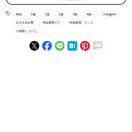
出典：Instagramアカウント「chia_ie0221」
chiaさんは週末のみ「流せるトイレブラシ」で便器の中を掃除し
時短
0歳
1歳
2歳
3歳
4歳～
Instagram
ているとのこと。平日の朝にはシートでささっと拭き掃除するこ
とを習慣化しているそうで、トイレ掃除の負担が軽くなったんだ
おすすめ記事
時短家事テク
時短家電・グッズ
とか！
小掃除/こそうじ
「ルックプラス 泡ピタ」で流すだけ！