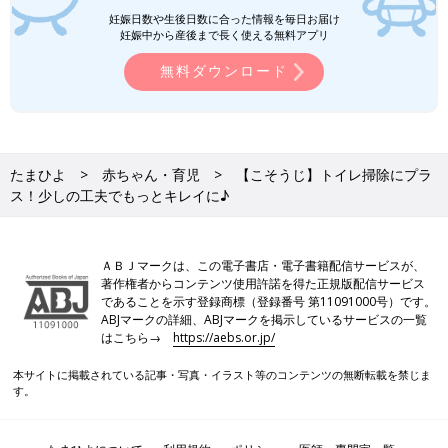
妊娠日数や生後日数に合った情報を毎日お届け
妊娠中から産後まで長く使える無料アプリ
無料ダウンロード
たまひよ
赤ちゃん・育児
【こそうじ】トイレ掃除にプラ
ス！少しの工夫でもっとキレイに♪
ＡＢＪマークは、この電子書店・電子書籍配信サービスが、
著作権者からコンテンツ使用許諾を得た正規版配信サービス
であることを示す登録商標（登録番号 第11091000号）です。
ABJマークの詳細、ABJマークを掲示しているサービスの一覧
はこちら→
https://aebs.or.jp/
本サイトに掲載されている記事・写真・イラスト等のコンテンツの無断転載を禁じま
す。