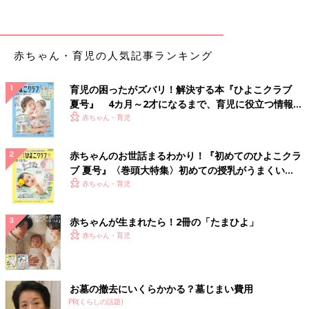
赤ちゃん・育児の人気記事ランキング
育児の困ったがズバリ！解決する本『ひよこクラブ
夏号』 4カ月～2才になるまで、育児に役立つ情報が
いっぱい！
赤ちゃん・育児
赤ちゃんのお世話まるわかり！『初めてのひよこクラ
ブ 夏号』〈巻頭大特集〉初めての授乳がうまくい
出典：Instagramアカウント「mimiroom_m」
く！ おっぱい・ミルクの基本と夏のトラブル 解決テ
赤ちゃん・育児
ク
mimiroom_mさんはトイレのこそうじ（小掃除）に「ルックプ
ラス 泡ピタ」を使っているそう。便器にスプレーして60秒後に
赤ちゃんが生まれたら！2冊の「たまひよ」
流すだけで掃除することができるとのこと。床にも使えるのが便
赤ちゃん・育児
利なポイントだとか！
水に流せるティッシュで蛇口ピカピカ
お墓の撤去にいくらかかる？墓じまい費用
PR(くらしの話題)