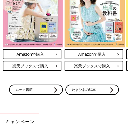
るとのこと。洗剤を便器のフチ裏に一周かけて漬け置きするそ
う。擦らない掃除をすることで掃除の頻度が週一回からほぼ毎日
になったんだとか！
簡単すぎる！試してみたくなっちゃう時
短こそうじ5選
おうちのキレイを簡単に保ちたい方にはこそう
じ（小掃除）がおすすめ！今回は時短でできち
ゃうおすすめこそうじ（小掃除）のインスタ投
Amazonで購入
Amazonで購入
稿をご紹介します。ぜひ毎日の家事にプラスし
てみてくださいね！
みなさん、さまざまなトイレのこそうじ（小掃除）を実践してい
楽天ブックスで購入
楽天ブックスで購入
るようです♪ 普段のトイレ掃除に少しプラスするだけで、さらに
キレイを保つことができそうですよね。ぜひみなさんも真似して
みてくださいね！
ムック書籍
たまひよの絵本
(文・ナキナキ)
※記事内容でご紹介している投稿、リンク先は、削除される場合
があります。あらかじめご了承ください。
※記事の内容は記載当時の情報であり、現在と異なる場合があり
ます。
キャンペーン
※ご紹介した内容は個人の感想です。使用上の注意をよく読んだ