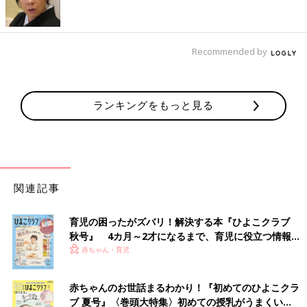
Recommended by
ランキングをもっと見る
関連記事
育児の困ったがズバリ！解決する本『ひよこクラブ
秋号』 4カ月～2才になるまで、育児に役立つ情報が
いっぱい！
赤ちゃん・育児
赤ちゃんのお世話まるわかり！『初めてのひよこクラ
ブ 夏号』〈巻頭大特集〉初めての授乳がうまくい