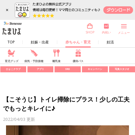
×
内祝い
SHOP
メニュー
TOP
妊娠・出産
赤ちゃん・育児
妊活
育児グッズ
病気・予防接種
離乳食
優待パス
ひよこクラブ
アプリ
SNS
キャンペーン
写真スタジオ
【こそうじ】トイレ掃除にプラス！少しの工夫
でもっとキレイに♪
2022/04/03
更新