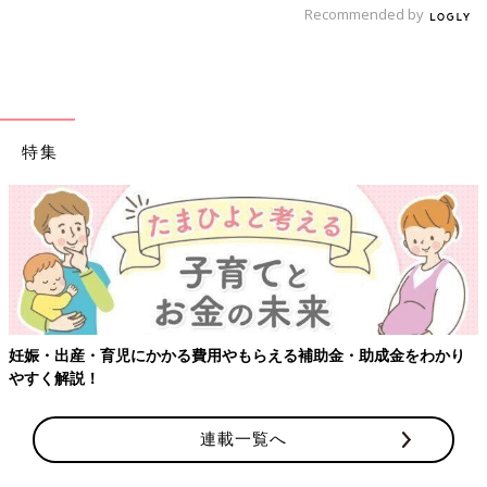
Recommended by
特集
出典：Instagramアカウント「happy.life627」
happy.life627さんはトイレ内に「ルック まめピカ」を常備して
いるそう。以前から愛用していて、こまめにシュッとして拭き掃
除をする方法が自分に合っているんだとか！無理なくこそうじ
出産・育児にかかる費用やもらえる補助金・助成金をわかり
（小掃除）できる方法を見つけられると家事もラクになりますね
【ワク
解説！
♪
トイレブラシいらずで掃除の頻度がアップ
連載一覧へ