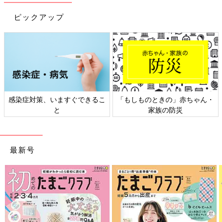
ピックアップ
染症対策、いますぐできるこ
「もしものときの」赤ちゃん・
日
と
家族の防災
最新号
出典：Instagramアカウント「noppolife」
noppolifeさんはトイレブラシを使わないでトイレ掃除をしてい