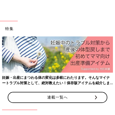
特集
出典：Instagramアカウント「megu__gram.xoxo」
me
gu
__gram.xoxoさんはストウブのお鍋でパエリアとポトフを
妊娠・出産にまつわる体の変化は多岐にわたります。そんなマイナ
同時進行で作ったそう。どちらも放置で30分もあれば作れるのだ
ートラブル対策として、絶対教えたい！保存版アイテムを紹介しま
とか。お魚もお野菜もしっかり摂れて栄養満点のお料理ですね！
す。
今日から使える！時短レシピでごはん時
連載一覧へ
間をもっとラクに♪
赤ちゃんのお世話で忙しかったり、つわりで動
くのもしんどい時など…ご飯づくりをちょっと