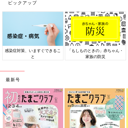
休みたい時ってありますよね。今回は、そんな
ピックアップ
時にピッタリの時短レシピをインスタグラムか
ら集めてみました！ぜひ活用してくださいね。
具材と調味料を入れて放置するだけの放置料理をご紹介しまし
た。放っておくだけだけど、豪華で栄養たっぷりの料理が作れそ
うですね。疲れた日には、ぜひ放置料理を取り入れてみてくださ
い。
(文：まり)
※記事内容でご紹介している投稿、リンク先は、削除される場合
感染症対策、いますぐできるこ
「もしものときの」赤ちゃん・
があります。あらかじめご了承ください。
と
家族の防災
※記事の内容は記載当時の情報であり、現在と異なる場合があり
ます。
最新号