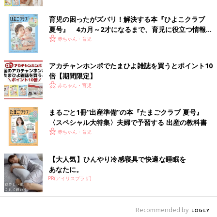
sunnychild.37さんが作ったのは鯛やアサリ、ブロッコリーなどが
育児の困ったがズバリ！解決する本『ひよこクラブ
入ったアクアパッツァ。材料を入れ、フタをした後は放置して作
夏号』 4カ月～2才になるまで、育児に役立つ情報が
ったそう。とても簡単だけど豪華ですね。魚介の出汁がたっぷり
いっぱい！
赤ちゃん・育児
出そう！
パエリアとポトフの放置料理を同時進行！
アカチャンホンポでたまひよ雑誌を買うとポイント10
倍【期間限定】
赤ちゃん・育児
まるごと1冊“出産準備”の本『たまごクラブ 夏号』
〈スペシャル大特集〉夫婦で予習する 出産の教科書
赤ちゃん・育児
【大人気】ひんやり冷感寝具で快適な睡眠を
あなたに。
PR(アイリスプラザ)
Recommended by