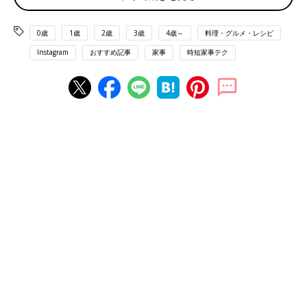
出典：Instagramアカウント「yumimiku08」
0歳
1歳
2歳
3歳
4歳～
料理・グルメ・レシピ
YUMIさんが作ったのはローストポーク。塩コショウをした豚モ
モ、じゃがいも、さつまいも、にんじん、にんにく、セロリ、玉
Instagram
おすすめ記事
家事
時短家事テク
ねぎ、お肉の上にローズマリーをのせ、プレートを160度に熱
し、フタをした後は50分放置して作るそうです。おいしそう！
キャベツ甘すぎ！放置ポトフ