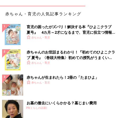
赤ちゃん・育児の人気記事ランキング
育児の困ったがズバリ！解決する本『ひよこクラブ
夏号』 4カ月～2才になるまで、育児に役立つ情報が
いっぱい！
赤ちゃん・育児
出典：Instagramアカウント「bigloooooooove」
赤ちゃんのお世話まるわかり！『初めてのひよこクラ
趣味の料理人（元栄養士）さんが作ったのはキャベツなどの野菜
ブ 夏号』〈巻頭大特集〉初めての授乳がうまくい
たっぷりのポトフ。キャベツがとても甘くておいしかったそうで
く！ おっぱい・ミルクの基本と夏のトラブル 解決テ
赤ちゃん・育児
す。次回は炊飯器で作ってみるのだとか。野菜がたっぷり入って
ク
いておいしそうですね。
赤ちゃんが生まれたら！2冊の「たまひよ」
赤ちゃん・育児
豪華！放置するだけのアクアパッツァ
お墓の撤去にいくらかかる？墓じまい費用
PR(くらしの話題)