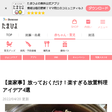
×
内祝い
SHOP
メニュー
TOP
妊娠・出産
赤ちゃん・育児
妊活
育児グッズ
病気・予防接種
離乳食
優待パス
ひよこクラブ
アプリ
SNS
キャンペーン
写真スタジオ
【楽家事】放っておくだけ！楽すぎる放置料理
アイデア4選
2022/04/20
更新