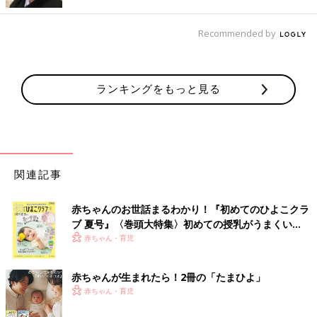
Recommended by
ランキングをもっと見る
関連記事
赤ちゃんのお世話まるわかり！『初めてのひよこクラ
ブ 夏号』〈巻頭大特集〉初めての授乳がうまくい
く！ おっぱい・ミルクの基本と夏のトラブル 解決テ
赤ちゃん・育児
ク
赤ちゃんが生まれたら！2冊の「たまひよ」
赤ちゃん・育児
出典：Instagramアカウント「sunnychild.37」