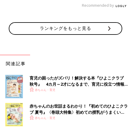
んてこと、ざらです（笑）。
Recommended by
ランキングをもっと見る
関連記事
育児の困ったがズバリ！解決する本『ひよこクラブ
秋号』 4カ月～2才になるまで、育児に役立つ情報が
いっぱい！
赤ちゃん・育児
それでもやっぱり、次回も子連れで会いたくなってしまう！だっ
赤ちゃんのお世話まるわかり！『初めてのひよこクラ
ブ 夏号』〈巻頭大特集〉初めての授乳がうまくい
て、
親も子どもも楽しめるなんて、超貴重な機会なので！
付き合
く！ おっぱい・ミルクの基本と夏のトラブル 解決テ
赤ちゃん・育児
ってくれる友人家族に感謝です。
ク
[わぐり]