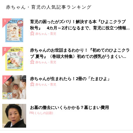
子ども同士が遊んでくれるのは、本当に可愛い。子どもも楽しん
赤ちゃん・育児の人気記事ランキング
でくれるので満足感があるし、
みんなで子どもたちの写真撮影大
会になるのも、とても楽しいです。
育児の困ったがズバリ！解決する本『ひよこクラブ
秋号』 4カ月～2才になるまで、育児に役立つ情報が
いっぱい！
赤ちゃん・育児
赤ちゃんのお世話まるわかり！『初めてのひよこクラ
ブ 夏号』〈巻頭大特集〉初めての授乳がうまくい
く！ おっぱい・ミルクの基本と夏のトラブル 解決テ
赤ちゃん・育児
ク
赤ちゃんが生まれたら！2冊の「たまひよ」
赤ちゃん・育児
お墓の撤去にいくらかかる？墓じまい費用
PR(くらしの話題)
でも、
正直、子どもの世話に追われて、大人同士はほとんど喋れ
ない！
何時間も一緒にいても、喋ったのはほんの１０分ぐらいな