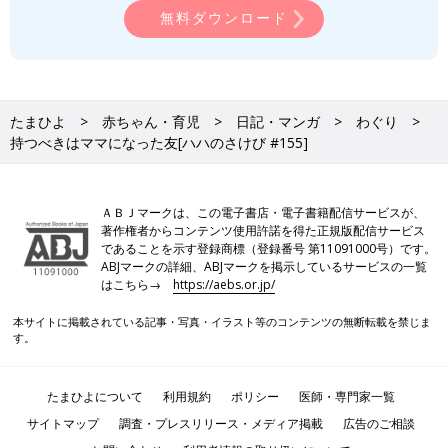
無料ダウンロード
たまひよ
赤ちゃん・育児
日記・マンガ
わぐり
持つべきはママになった友[ハハのさけび #155]
ＡＢＪマークは、この電子書店・電子書籍配信サービスが、
著作権者からコンテンツ使用許諾を得た正規版配信サービス
であることを示す登録商標（登録番号 第11091000号）です。
ABJマークの詳細、ABJマークを掲示しているサービスの一覧
はこちら→
https://aebs.or.jp/
本サイトに掲載されている記事・写真・イラスト等のコンテンツの無断転載を禁じま
す。
たまひよについて
利用規約
ポリシー
医師・専門家一覧
サイトマップ
調査・プレスリリース・メディア掲載
広告のご相談