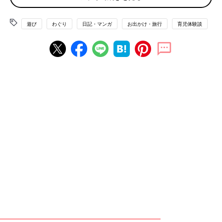
たまたまですが、私の学生時代からの友人たちには、同じくらい
遊び
わぐり
日記・マンガ
お出かけ・旅行
育児体験談
の子どもがいる人が多いです。そういう友人とは
だいたい子連れ
で会う約束をするし、会う場所も、子連れで行きやすい公園など
を選びます。