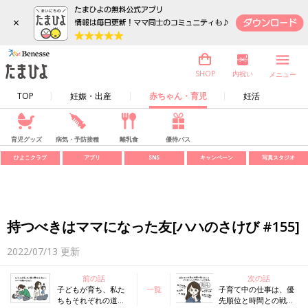
×
内祝い
SHOP
メニュー
TOP
妊娠・出産
赤ちゃん・育児
妊活
育児グッズ
病気・予防接種
離乳食
優待パス
ひよこクラブ
アプリ
SNS
キャンペーン
写真スタジオ
持つべきはママになった友[ハハのさけび #155]
2022/07/13
更新
前の話
次の話
子どもが育ち、私た
一覧
子育て中の仕事は、優
ちもそれぞれの道へ
先順位と時間との戦い