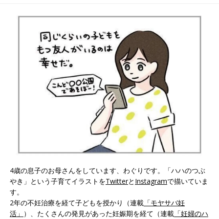
[ハハのさけび #154]
[ハハのさけび #156]
4歳の息子のお母さんをしています、わぐりです。「ハハのつぶ
やき」という子育てイラストを
Twitter
と
Instagram
で描いていま
す。
2年の不妊治療を経て子どもを授かり（連載
「モヤサバ妊
活」
）、たくさんの発見があった妊娠期を経て（連載
「妊婦のハ