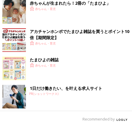
赤ちゃんが生まれたら！2冊の「たまひよ」
2018年4月に息子を出産した37歳。
赤ちゃん・育児
「ハハのつぶやき」
Twitter(@ninputweet)
と
Instagram(@ninputweet)
で、妊娠中から現在の育児中までのイ
ラストを更新しています。
アカチャンホンポでたまひよ雑誌を買うとポイント10
倍【期間限定】
前の話
次の話
子どもが育ち、私た
一覧
子育て中の仕事は、優
赤ちゃん・育児
ちもそれぞれの道へ
先順位と時間との戦い
[ハハのさけび #154]
[ハハのさけび #156]
たまひよの雑誌
赤ちゃん・育児
1日だけ働きたい、を叶える求人サイト
PR(ショットワークス)
Recommended by