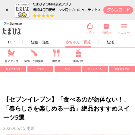
×
内祝い
SHOP
メニュー
TOP
妊娠・出産
赤ちゃん・育児
妊活
育児グッズ
病気・予防接種
離乳食
優待パス
ひよこクラブ
アプリ
SNS
キャンペーン
写真スタジオ
【セブンイレブン】「食べるのが勿体ない！」
「春らしさを楽しめる一品」絶品おすすめスイ
ーツ5選
2022/05/15
更新