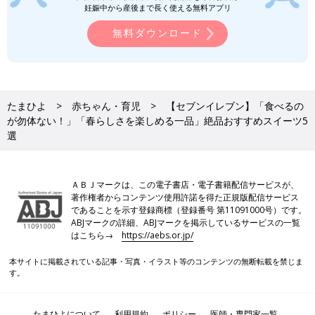
妊娠中から産後まで長く使える無料アプリ
無料ダウンロード
たまひよ
赤ちゃん・育児
【セブンイレブン】「食べるの
が勿体ない！」「春らしさを楽しめる一品」絶品おすすめスイーツ5
選
ＡＢＪマークは、この電子書店・電子書籍配信サービスが、
著作権者からコンテンツ使用許諾を得た正規版配信サービス
であることを示す登録商標（登録番号 第11091000号）です。
ABJマークの詳細、ABJマークを掲示しているサービスの一覧
はこちら→
https://aebs.or.jp/
本サイトに掲載されている記事・写真・イラスト等のコンテンツの無断転載を禁じま
す。
たまひよについて
利用規約
ポリシー
医師・専門家一覧