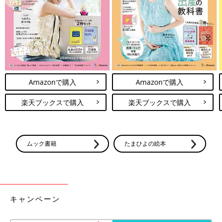
続々と発売されるセブンイレブンの新商品。価
格も100円台からとリーズナブルでおいしいも
のも多いと評判です。今話題のセブンイレブン
新作スイーツをインスタグラムの投稿よりご紹
介します。ちょっとしたおやつにいかがでしょ
今回はセブンイレブンのスイーツをご紹介しました。今の時期し
うか？
か食べられない期間限定のスイーツもあるので、ぜひお店でもチ
ェックしてみてくださいね。
Amazonで購入
Amazonで購入
(文：まり)
※記事内容でご紹介している投稿、リンク先は、削除される場合
楽天ブックスで購入
楽天ブックスで購入
があります。あらかじめご了承ください。
※記事の内容は記載当時の情報であり、現在と異なる場合があり
ます。
※記事内の価格はすべて税込み、2022年5月時点のものです。
ムック書籍
たまひよの絵本
キャンペーン