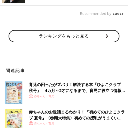
るのだとか。こちらは278円の商品のようです。
Recommended by
伊藤久右衛門監修！「さくらと抹茶のあんみつ」
ランキングをもっと見る
関連記事
育児の困ったがズバリ！解決する本『ひよこクラブ
秋号』 4カ月～2才になるまで、育児に役立つ情報が
いっぱい！
赤ちゃん・育児
赤ちゃんのお世話まるわかり！『初めてのひよこクラ
ブ 夏号』〈巻頭大特集〉初めての授乳がうまくい
く！ おっぱい・ミルクの基本と夏のトラブル 解決テ
赤ちゃん・育児