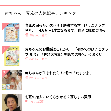
赤ちゃん・育児の人気記事ランキング
育児の困ったがズバリ！解決する本『ひよこクラブ
秋号』 4カ月～2才になるまで、育児に役立つ情報が
いっぱい！
赤ちゃん・育児
赤ちゃんのお世話まるわかり！『初めてのひよこクラ
ブ 夏号』〈巻頭大特集〉初めての授乳がうまくい
く！ おっぱい・ミルクの基本と夏のトラブル 解決テ
赤ちゃん・育児
ク
赤ちゃんが生まれたら！2冊の「たまひよ」
赤ちゃん・育児
出典：Instagramアカウント「hagi_nonnon」
お墓の撤去にいくらかかる？墓じまい費用
hagi_nonnonは名探偵コナンの新作映画の公開に合わせて発売さ
PR(くらしの話題)
れたという、名探偵コナンの食べるマスコット（食べマス）を購
入。それぞれ、江戸川コナン、降谷零、そして犯人の3種類があ