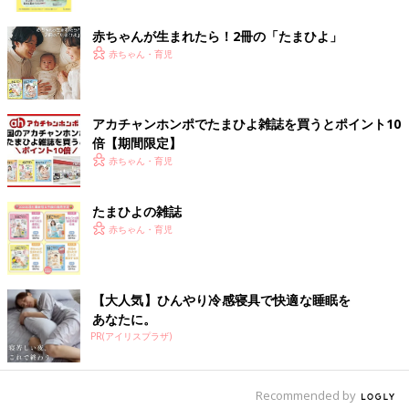
ク
赤ちゃんが生まれたら！2冊の「たまひよ」
赤ちゃん・育児
出典：Instagramアカウント「sally_milk_chan」
サリーさんが購入したのは伊藤久右衛門監修の「さくらと抹茶の
あんみつ」。抹茶寒天が濃厚でのど越しもよくおいしかったそ
アカチャンホンポでたまひよ雑誌を買うとポイント10
う。さくらも入り、春らしさを楽しめるスイーツですね。
倍【期間限定】
赤ちゃん・育児
ふんわりしっとり！「黒糖ロールケーキ」
たまひよの雑誌
赤ちゃん・育児
【大人気】ひんやり冷感寝具で快適な睡眠を
あなたに。
PR(アイリスプラザ)
Recommended by