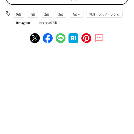
0歳
1歳
2歳
3歳
4歳～
料理・グルメ・レシピ
Instagram
おすすめ記事
出典：Instagramアカウント「aki183857339」
もぐ子さんは徳永純司シェフ監修の「イタリアンティラミス」を
購入。スポンジが角切りで入っていて、コーヒー感があってもマ
スカルポーネの部分が甘くてとてもおいしかったそう。こちらは
345円の商品のようです。
犯人もいる！コナンの食べるマスコット