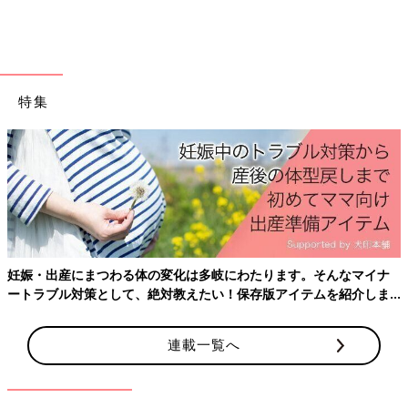
出典：Instagramアカウント「aromaring2011」
特集
Kazueさんが購入したのは「黒糖ロールケーキ」。ふわふわでた
っぷり入ったクリームも軽く、ペロリと食べられたそうです。ふ
わふわでとてもやわらかそう！こちらは259円の商品のようで
す。
カラメルソース入り！「ぷりん大福」
妊娠・出産にまつわる体の変化は多岐にわたります。そんなマイナ
ートラブル対策として、絶対教えたい！保存版アイテムを紹介しま
す。
連載一覧へ