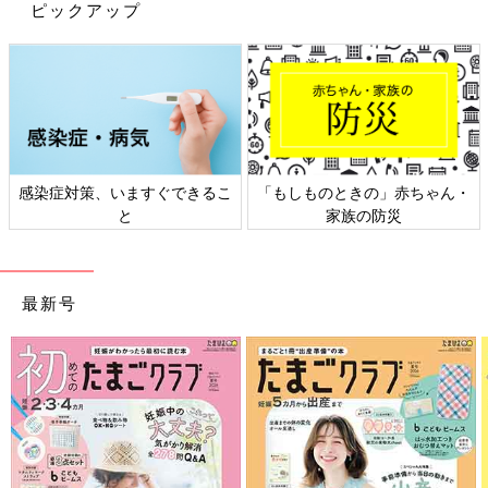
ピックアップ
感染症対策、いますぐできるこ
「もしものときの」赤ちゃん・
と
家族の防災
出典：Instagramアカウント「kmg__in」
最新号
こむぎちゃんさんが購入したのは「ぷりん大福 カラメルソース
入り」。中にはカスタードソースとカラメルソースが入ってい
て、まわりもモチモチしていてとてもおいしかったそうです。こ
ちらは140円の商品のようです。お手頃な価格がうれしいです
ね。
おすすめセブンイレブン新作スイーツ4
選！お手頃価格がうれしい