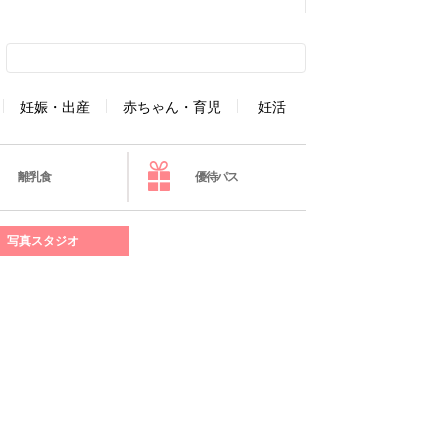
妊娠・出産
赤ちゃん・育児
妊活
離乳食
優待パス
写真スタジオ