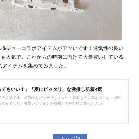
ル&ジョーコラボアイテムがアツいです！通気性の良い
着も人気で、これからの時期に向けて大量買いしている
気アイテムを集めてみました。
ってもいい！」「夏にピッタリ」な激推し肌着4選
で大人気です。通気性もバッチリなメッシュ肌着も大人気とのこと。今回
めてみました。可愛いデザインの肌着たちをぜひご覧ください。
もっと読む
arrow_forward_ios