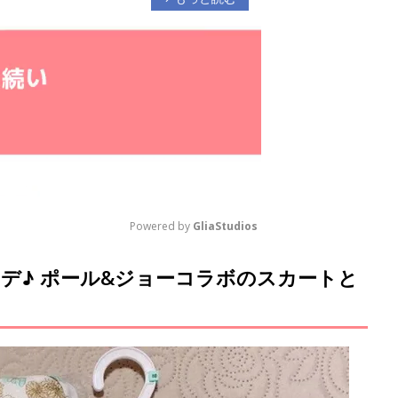
Powered by 
GliaStudios
デ♪ ポール&ジョーコラボのスカートと
M
u
t
e