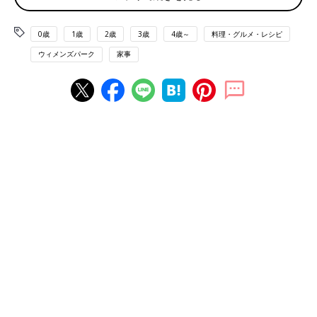
り分けておけば、作り置きにも向いています。具材は、我が家で
はじゃがいもは必須、あとはほうれん草とパプリカです。じゃが
0歳
1歳
2歳
3歳
4歳～
料理・グルメ・レシピ
いもは小さめに切るので、ゆでる必要もなく炒めるだけで火が通
ウィメンズパーク
家事
ります」
■根菜類の豚汁
「うちの子が比較的食べたのは、豚汁（ごぼう、こんにゃく、大
根、にんじん）や、スープ（大根、にんじん、玉ねぎ、じゃがい
もを1㎝角くらいのサイコロ切りベーコン入れてコンソメ味）な
どの汁物、あとは長芋多めのお好み焼きとかですかね」
■野菜が入った炊き込みごはんや、チャーハン、オムライス
「うちは炊き込みご飯です。炊飯器でじっくり加熱するから、甘
みが出るのかな。チャーハンやオムライスなど、ご飯に混ぜ込む
と野菜も食べます。根菜も素揚げしたチップス にしたらよく食
べていました」
■スムージーや、チーズで誤魔化しました
「うちは、ほうれん草が苦手ですが、ほうれん草とベーコンと半