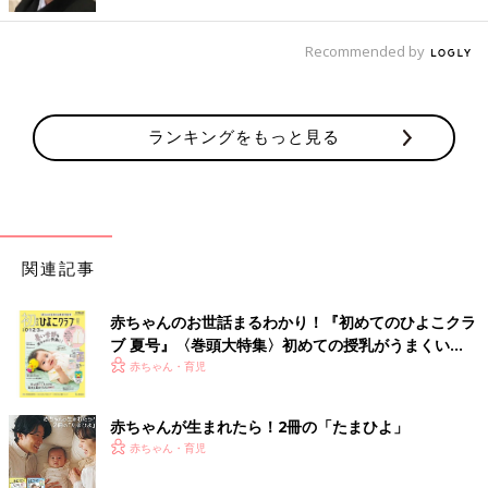
Recommended by
ランキングをもっと見る
関連記事
赤ちゃんのお世話まるわかり！『初めてのひよこクラ
ブ 夏号』〈巻頭大特集〉初めての授乳がうまくい
く！ おっぱい・ミルクの基本と夏のトラブル 解決テ
赤ちゃん・育児
野菜嫌いのお子さんも喜ぶレシピのほか、野菜を美味しく食べる
ク
アイデアについて、ほりえさちこさんに教えていただきました。
赤ちゃんが生まれたら！2冊の「たまひよ」
「子どもが小さい頃は、濃いめのだし汁などのうま味を利用して
赤ちゃん・育児
野菜のえぐみや苦みをマイルドにし、調理するのがおすすめで
す。