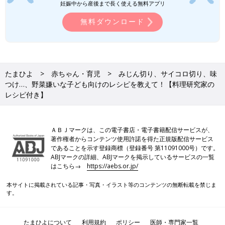
妊娠中から産後まで長く使える無料アプリ
無料ダウンロード
たまひよ
赤ちゃん・育児
みじん切り、サイコロ切り、味
つけ…、野菜嫌いな子ども向けのレシピを教えて！【料理研究家の
レシピ付き】
ＡＢＪマークは、この電子書店・電子書籍配信サービスが、
著作権者からコンテンツ使用許諾を得た正規版配信サービス
であることを示す登録商標（登録番号 第11091000号）です。
Amazonで見る
ABJマークの詳細、ABJマークを掲示しているサービスの一覧
はこちら→
https://aebs.or.jp/
楽天ブックスで見る
本サイトに掲載されている記事・写真・イラスト等のコンテンツの無断転載を禁じま
す。
あなたの子育てエピソードを大募集！
たまひよについて
利用規約
ポリシー
医師・専門家一覧