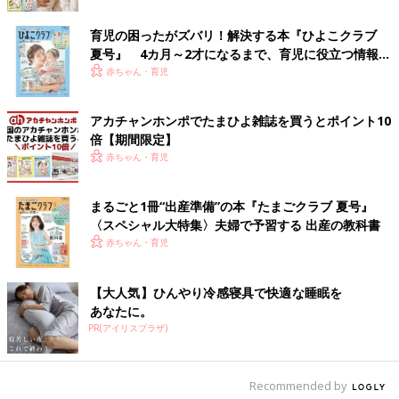
うちの場合、離乳食の頃は、口に運べばとりあえずパクっとして
育児の困ったがズバリ！解決する本『ひよこクラブ
夏号』 4カ月～2才になるまで、育児に役立つ情報が
食べていたのですが、園児になってだんだんと麺類やごはん、パ
いっぱい！
赤ちゃん・育児
ンなどの炭水化物ばかりとにかく大好きになって、野菜をすすん
で食べてくれませんでした。
みじん切りにして見えない状態で、こっそり苦手な野菜を入れて
アカチャンホンポでたまひよ雑誌を買うとポイント10
食べてもらうという方法もありますが、野菜とわかって美味しい
倍【期間限定】
と感じてほしかったので、私はあまりしていませんでした。
赤ちゃん・育児
ある時、野菜をたっぷりのだし汁で煮込んだ煮込みうどんや豚汁
まるごと1冊“出産準備”の本『たまごクラブ 夏号』
を作ったら、もりもり食べてくれるようになり、いまだに豚汁は
〈スペシャル大特集〉夫婦で予習する 出産の教科書
お弁当にも持っていくくらい大好物です。
赤ちゃん・育児
野菜をだしや肉と一緒に煮ることで、えぐみや苦みがなくなり甘
味を感じ、野菜本来のうま味を感じてくれたのかなと思います。
また、ごまをするお手伝いをしてもらい、食に興味をもたせて食
【大人気】ひんやり冷感寝具で快適な睡眠を
べさせたこともありました。園児くらいの頃に、ごまをする時
あなたに。
は、息子にすってもらいました。ひとすりした瞬間によい風味が
PR(アイリスプラザ)
広がると、香りだけで息子は『うわ～おいしそう』と、ごまに向
かって叫んでいました。
Recommended by
その後、すったごまを使っていんげんのごま和えを作ったら、今