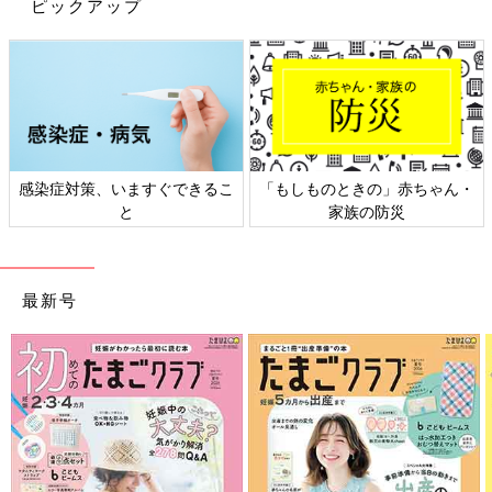
ピックアップ
塩 ………ひとつまみ
（作り方）
大根、にんじんはいちょう切り（にんじんは型抜きしても）、し
いたけは軸を除き十字に切り込みを入れる。小松菜は3～4㎝の長
さ、ネギは斜め薄切りにする。豚肉は2～3㎝幅に切り、油揚げは
感染症対策、いますぐできるこ
「もしものときの」赤ちゃん・
半分に切りさらに斜めに切って三角にする。
と
家族の防災
鍋にだし汁、薄口しょうゆ、みりんを入れ大根、にんじん、豚肉
を入れて煮る。
最新号
２に火が通ってきたらうどん、小松菜、油揚げ、長ネギを加えて
さっと煮る。
全体がくったりしたら、味を見てから塩で味を整える。最後にか
まぼこを添える。
※水1リットルに対して鰹節40g前後。沸騰してから鰹節を加えた
ら8～10分煮だす。そのまま5分おいて濾す。鰹節は厚削りがオ