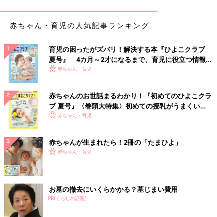
熟卵のココットは大好きです」
赤ちゃん・育児の人気記事ランキング
■子どもが好きなメニューに細かくした野菜をイン
「食べさせたい時は、お好み焼きやカレー、納豆和えにしていま
した。カレーもフードプロセッサーを使って玉ねぎやにんじん、
育児の困ったがズバリ！解決する本『ひよこクラブ
夏号』 4カ月～2才になるまで、育児に役立つ情報が
れんこん、ほうれん草を細かくして、カレーにするだけなので、
いっぱい！
赤ちゃん・育児
むしろ楽ちん料理でしたよ～」
子どもも喜ぶ、野菜とだしのうまみたっぷり「煮込
赤ちゃんのお世話まるわかり！『初めてのひよこクラ
みうどん」レシピ
ブ 夏号』〈巻頭大特集〉初めての授乳がうまくい
く！ おっぱい・ミルクの基本と夏のトラブル 解決テ
赤ちゃん・育児
ク
赤ちゃんが生まれたら！2冊の「たまひよ」
赤ちゃん・育児
お墓の撤去にいくらかかる？墓じまい費用
PR(くらしの話題)