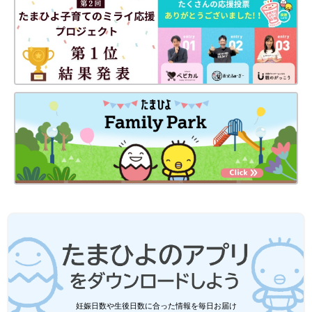
PROFILE
料理研究家、栄養士、食育アドバイザーの資格を生かし、離乳食
からおべんとうづくりまで幅広いレシピを紹介。著書は（主婦の
友社）『おいしさ満点！中高生の基本のお弁当』（成美堂出版）
『大人かわいい飾り切り』『3品15分 超
時短
糖質オフ１か月
晩ごはん献立』(主婦と生活社)、新刊『おべんとうの教科書』
（学研プラス）など多数。
妊娠日数や生後日数に合った情報を毎日お届け