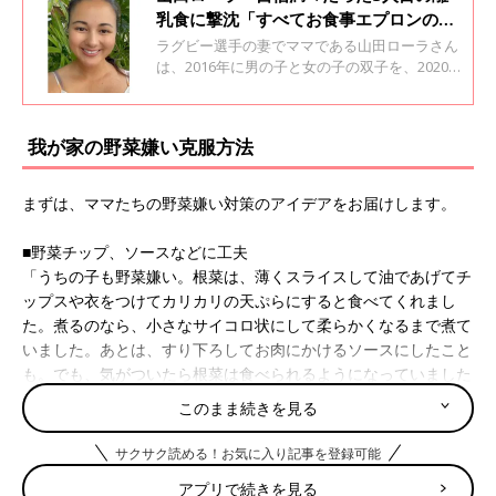
乳食に撃沈「すべてお食事エプロンの中
へGO！」
ラグビー選手の妻でママである山田ローラさん
は、2016年に男の子と女の子の双子を、2020
年に女の子を出産。現在、米・シアトルからハ
ワイにお引っ越しして、3人の子育てに奮闘中
です。今回は、そんなローラさんの離乳食の試
我が家の野菜嫌い克服方法
行錯誤について教えてくれました。
まずは、ママたちの野菜嫌い対策のアイデアをお届けします。
■野菜チップ、ソースなどに工夫
「うちの子も野菜嫌い。根菜は、薄くスライスして油であげてチ
ップスや衣をつけてカリカリの天ぷらにすると食べてくれまし
た。煮るのなら、小さなサイコロ状にして柔らかくなるまで煮て
いました。あとは、すり下ろしてお肉にかけるソースにしたこと
も。でも、気がついたら根菜は食べられるようになっていました
よ」
このまま続きを見る
■具沢山のスパニッシュオムレツに
サクサク読める！お気に入り記事を登録可能
「スパニッシュオムレツがオススメです。小さめに切ったいろい
アプリで続きを見る
ろな野菜を入れた方がカラフルになります。たくさん作って、切