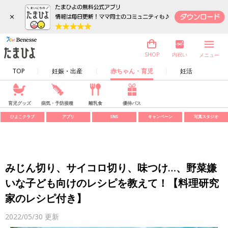
×
内祝い
SHOP
メニュー
TOP
妊娠・出産
赤ちゃん・育児
妊活
育児グッズ
病気・予防接種
離乳食
優待パス
ひよこクラブ
アプリ
SNS
キャンペーン
写真スタジオ
みじん切り、サイコロ切り、味つけ…、野菜嫌
いな子ども向けのレシピを教えて！【料理研究
家のレシピ付き】
2022/05/30
更新