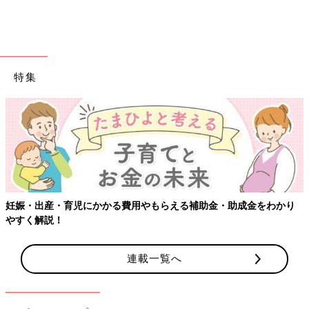
まであまり食べなかった野菜も食べるようになりました」
（お話／ほりえさちこさん）
野菜たっぷり煮込みうどん
特集
（材料）2人分
うどん ………2玉（ゆでうどんでも冷凍うどんでも）
大根 ………3cm
にんじん ………2cm
しいたけ ………2枚
豚バラ薄切り………150g
小松菜 ………80g
妊娠・出産・育児にかかる費用やもらえる補助金・助成金をわかり
油揚げ ………1枚
やすく解説！
長ネギ ………1/3本
かまぼこ ………2cm
連載一覧へ
だし汁 ………3カップ（濃いめのだし）
薄口醤油 ………大さじ2
みりん ………大さじ2