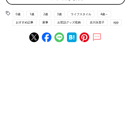
「物が増えて、収納に入りきらず出しっぱなしになる」（ペコち
ゃん）
「おもちゃがどんどん増える」（いか）
0歳
1歳
2歳
3歳
ライフスタイル
4歳～
「おさがりでもらった大きめの服、サイズアウトした服、シーズ
おすすめ記事
家事
お世話グッズ収納
吉川永里子
app
ンじゃない服の収納に困っています。あとは搾乳機とか2人目生
まれた時に残しておきたい、かさばる育児用品をどうしまうか考
え中」（みおぺ）
また収納を確保しようとこんなお悩みも。
「物が溢れているけれど、家が狭く感じそうで収納グッズを買え
ません」（n）
「リビングやダイニングでカラーボックスを多用しています。赤
ちゃんがつかまり立ちを始めたらカラーボックスが倒れないか心
配です」（たからママ）
というジレンマを抱えたコメントも寄せられました。吉川永里子
先生からのアドバイスです。
「むやみに収納グッズは増やすことはNG。それよりも物
を減らすことが最善です」と、吉川先生