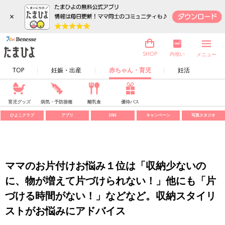
×
内祝い
SHOP
メニュー
TOP
妊娠・出産
赤ちゃん・育児
妊活
育児グッズ
病気・予防接種
離乳食
優待パス
ひよこクラブ
アプリ
SNS
キャンペーン
写真スタジオ
ママのお片付けお悩み１位は「収納少ないの
に、物が増えて片づけられない！」他にも「片
づける時間がない！」などなど。収納スタイリ
ストがお悩みにアドバイス