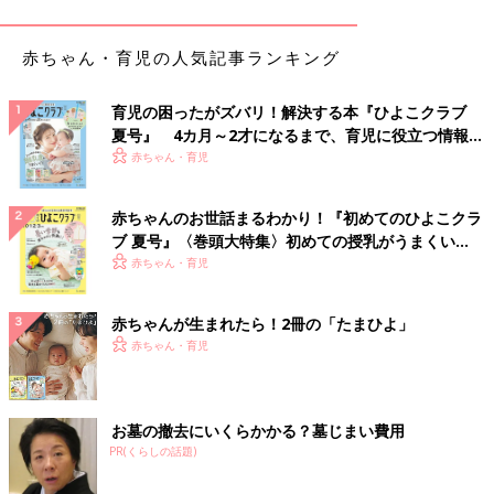
我が家も1人目の子どもが産まれた時は、クローゼットが1つしか
赤ちゃん・育児の人気記事ランキング
ない37平米の1DKに3人で暮らしていました。
日本の
住宅
事情として、やっぱり狭いというのは誰もが抱える悩
育児の困ったがズバリ！解決する本『ひよこクラブ
みですよね。
夏号』 4カ月～2才になるまで、育児に役立つ情報が
いっぱい！
赤ちゃん・育児
読者の方も感じているように、むやみに収納グッズを増やすのは
あまりオススメできません。赤ちゃんが寝っ転がったりハイハイ
赤ちゃんのお世話まるわかり！『初めてのひよこクラ
するのに床面積はなるべく広くとっておくべきなので、棚やカラ
ブ 夏号』〈巻頭大特集〉初めての授乳がうまくい
ーボックスをどんどん増やすのは避けましょう。
く！ おっぱい・ミルクの基本と夏のトラブル 解決テ
赤ちゃん・育児
また人が増えるたびに広い場所へ引っ越すわけにはいかないの
ク
で、やはり理想としては、今持っているモノを減らして、現状で
備わっている収納スペースの中で子どものスペースを捻出するこ
赤ちゃんが生まれたら！2冊の「たまひよ」
とです。
赤ちゃん・育児
人が1人増えるのですから、大人のモノなどを減らしてカラーボ
ックス2つ分くらいの収納スペースは確保しましょう。
お墓の撤去にいくらかかる？墓じまい費用
PR(くらしの話題)
お悩み２位は家事と仕事でへとへと「片づける時間