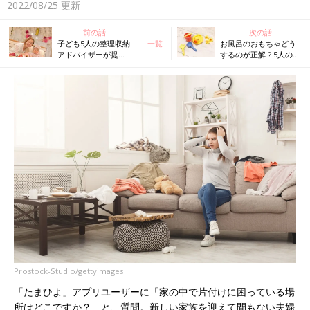
2022/08/25
更新
前の話
次の話
子ども5人の整理収納
一覧
お風呂のおもちゃどう
アドバイザーが提
するのが正解？5人のマ
案！子どもの1歳の誕
マ収納スタイリストに
生日にやりたいこと5
聞いた、衛生的におも
選
ちゃを片づける方法
Prostock-Studio/gettyimages
「たまひよ」アプリユーザーに「家の中で片付けに困っている場
所はどこですか？」と、質問。新しい家族を迎えて間もない夫婦