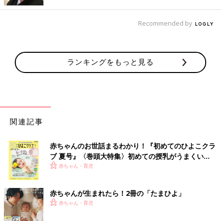
がない」
Recommended by
「子ども優先に行動をしているので、物の整理をしている時間が
ありません」（haru）
「整理したいとは思いつつ、なかなか出来てないのが現状です」
（あやまる）
ランキングをもっと見る
アンケートでは共働きの夫婦が多く、片づけたいと願いつつも後
手後手になってしまうという声も多くありました。吉川永里子先
生からのアドバイスです。
関連記事
「ちょっと大変だけど、一旦時間を作って整理整頓。"先
赤ちゃんのお世話まるわかり！『初めてのひよこクラ
行投資”が重要です」と、吉川先生
ブ 夏号』〈巻頭大特集〉初めての授乳がうまくい
く！ おっぱい・ミルクの基本と夏のトラブル 解決テ
赤ちゃん・育児
「埃や汚れでは死なないので、つい後回しになる気持ちはわかり
ク
ます（笑）
赤ちゃんが生まれたら！2冊の「たまひよ」
ただ整理や片づけは“先行投資”なんです。
赤ちゃん・育児
ちょっと大変ではありますが、一旦時間を作って先に整理収納を