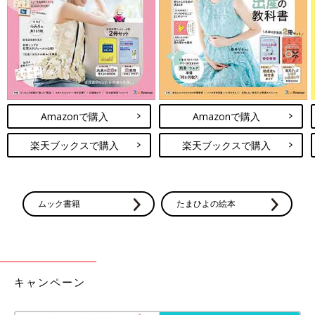
います。さまざまな種類のモノが増えるので、
吉川永里子（よしかわ えりこ）
どこに収納したらいいの？と悩む方も少なくあ
りません。赤ちゃんが産まれるまでに、意識し
ておきたいことは3つ。育児しやすい環境を整
５人のママで、片づけられない女だった過去の経験を活かして、
えて「赤ちゃんのいる暮らしをラクに楽しく」
収納スタイリスト®︎・整理収納アドバイザーとして活動する片づ
していきましょう！
けのプロ。「片づけはストレスフリーに生きる近道」をモットー
とし、個人宅のアドバイスから雑誌やテレビの出演・講演など幅
広く活動します。
Amazonで購入
Amazonで購入
楽天ブックスで購入
楽天ブックスで購入
吉川 永里子 インスタグラム
吉川永里子 公式サイト
ムック書籍
たまひよの絵本
キャンペーン