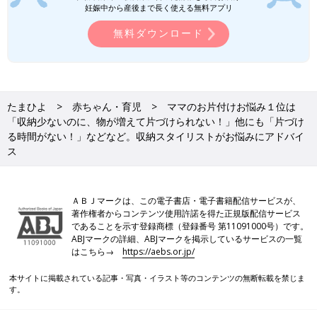
妊娠中から産後まで長く使える無料アプリ
文／和兎 尊美
無料ダウンロード
※文中のコメントは「たまひよ」アプリユーザーから集めた体験
談を再編集したものです。
※記事の内容は記事執筆当時の情報であり、現在と異なる場合が
あります。
たまひよ
赤ちゃん・育児
ママのお片付けお悩み１位は
前の話
次の話
「収納少ないのに、物が増えて片づけられない！」他にも「片づけ
子ども5人の整理収納
一覧
お風呂のおもちゃどう
る時間がない！」などなど。収納スタイリストがお悩みにアドバイ
アドバイザーが提
するのが正解？5人のマ
ス
案！子どもの1歳の誕
マ収納スタイリストに
生日にやりたいこと5
聞いた、衛生的におも
選
ちゃを片づける方法
ＡＢＪマークは、この電子書店・電子書籍配信サービスが、
著作権者からコンテンツ使用許諾を得た正規版配信サービス
であることを示す登録商標（登録番号 第11091000号）です。
ABJマークの詳細、ABJマークを掲示しているサービスの一覧
はこちら→
https://aebs.or.jp/
本サイトに掲載されている記事・写真・イラスト等のコンテンツの無断転載を禁じま
す。