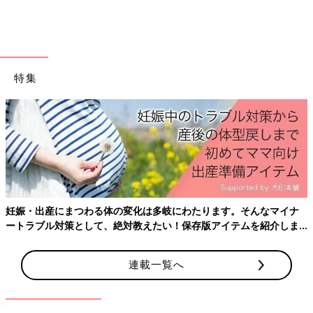
お悩み３位はあっちこっちに置きがち「子どもスペ
ースの作り方を知りたい」
「妊婦です。産まれた後の動線が想像できず、こうしたら便利に
特集
なるよ、というアドバイスがあったら知りたいです」（なお）
「アパートです。子ども服、おむつストック、ミルクストックな
どの子どもの収納スペースで、上手な作り方があったら知りたい
です」（厚焼き玉子）
おむつやミルク、そして洋服など、意外とスペースをとる子ども
用品。さらに子どものいたずら、誤飲などを防止する片付け方法
を吉川永里子先生に聞きました。
妊娠・出産にまつわる体の変化は多岐にわたります。そんなマイナ
ートラブル対策として、絶対教えたい！保存版アイテムを紹介しま
す。
「ストックとフローをしっかり分けて収納すると便利」
と、吉川先生
連載一覧へ
「子ども用品は、ストック（未開封のもの）とフロー（開封して
使用中のもの）をしっかり分けて収納する方が便利です。