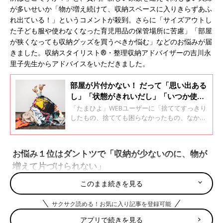
が多いせいか「物が増え続けて、収納スペースに入りきらずあふ
れ出ている！」というコメントが殺到。さらに「サイズアウトし
た子ども服や使わなくなった育児用品の保管場所に苦慮」「部屋
が狭くなっても収納グッズを買うべきか悩む」などのお悩みが届
きました。収納スタイリスト®︎・整理収納アドバイザーの吉川永
里子先生からアドバイスをいただきました。
部屋が片付かない！ だって「思い出ある
し」「状態がきれいだし」「いつか使う
かも」と、悪魔が囁く。片付けがすすむ
「たまひよ」WEBユーザーに「捨ててすっきり
魔法の言葉を収納スタイリストが教えま
したもの、捨てても困らなかったもの、なかな
か捨てられないものなど、『捨てる』につい
す。
て、あなたのエピソードを教えてください」
と、アンケート。たくさんのコメントが届きま
お悩み１位はダントツで「収納が少ないのに、物が
した。「妊娠をきっかけにバッサバッサと捨て
増えて片づけられない」
てスッキリ！」というコメントが寄せられる一
方で「なかなか捨てられないんだよなぁ」とい
このまま続きを見る
う、ぼやきもありました。
片づけられないのは、そもそも収納スペースが少ない、というの
が根本的な原因のようです。
サクサク読める！お気に入り記事を登録可能
アプリで続きを見る