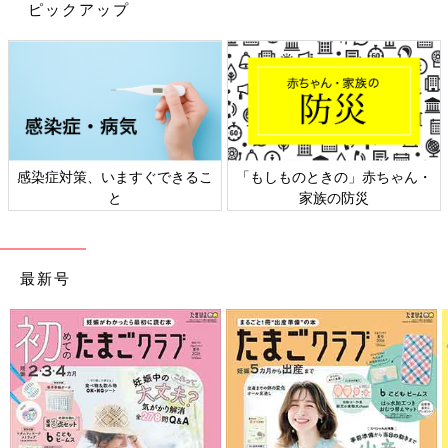
ピックアップ
おむつやおしり拭き、保湿ローションや綿棒など、フローのもの
は１箇所にまとめるのが基本。赤ちゃんが簡単には取り出せない
ように、引き出しやフタ付きの構造でカラーボックスやワゴンに
まとめるのが良いでしょう。
反対にストックはよく使う場所に置く必要がないので、
ベビーベ
ッド
の下やクローゼットの天袋、納戸などにストック品コーナー
をつくってまとめて収納しましょう。
感染症対策、いますぐできるこ
「もしものときの」赤ちゃん・
ただし、粉ミルク・ベビーフードなど食品類は、パントリーなど
と
家族の防災
キッチンに近い位置に収納できるのがベストです。
たまひよONLINEの記事の中に「ベビー用品の選び方と収納」に
ついて詳しく書いた記事もあるので、参考にしてみてください。
最新号
先輩ママに聞いて納得！赤ちゃんが産ま
れる前の意識改革！ベビー用品の選び方
と収納の心得
赤ちゃんが生まれると、今まで家になかったモ
ノがあれこれ増えていきます。オムツやおしり
ふき、ガーゼ、ケア用品、ほ乳ビン、おもち
ゃ、お洋服もかわいくて色々欲しくなってしま