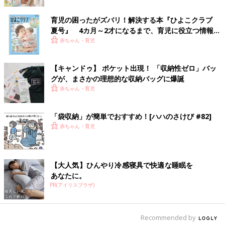
すれば日々の慌ただしさが軽減します。
育児の困ったがズバリ！解決する本『ひよこクラブ
私は取材などで『いつ片づけていますか？』と聞かれますが、出
夏号』 4カ月～2才になるまで、育児に役立つ情報が
したモノは使い終わったタイミングで元に戻すのと、書類など溜
いっぱい！
赤ちゃん・育児
めてしまったものは可燃ゴミの日の前に仕分けして捨てるくらい
しかしていません。
【キャンドゥ】 ポケット出現！ 「収納性ゼロ」バッ
なぜそれで済むのかというと、『今使っているモノしか持ってい
グが、まさかの理想的な収納バッグに爆誕
ない』『戻しやすい収納になっている』からです。
赤ちゃん・育児
私も片づけられなかった頃は、通常の仕事や家事をするだけでも
バタバタでした。そのうえ子どもが何人もいたら…と思うと、恐
「袋収納」が簡単でおすすめ！[ハハのさけび #82]
ろしい状況になっていたはず。
赤ちゃん・育児
いま家が散らかっていて、家の中でバタバタしてしまっていると
したら、時間も空間ももったいない！
【大人気】ひんやり冷感寝具で快適な睡眠を
忙しいママたちは、思い切って私達のような片づけのプロに相談
あなたに。
してみるのも賢い方法。
PR(アイリスプラザ)
ずっと悩んでいたことが解決して、暮らしがすっきり快適になり
ますよ！」
Recommended by