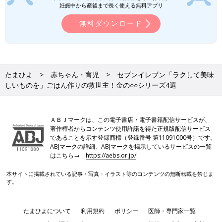
妊娠中から産後まで長く使える無料アプリ
無料ダウンロード
たまひよ
赤ちゃん・育児
セブンイレブン「ラクして美味
しいものを」ごはん作りの救世主！金の○○シリーズ4選
ＡＢＪマークは、この電子書店・電子書籍配信サービスが、
著作権者からコンテンツ使用許諾を得た正規版配信サービス
であることを示す登録商標（登録番号 第11091000号）です。
ABJマークの詳細、ABJマークを掲示しているサービスの一覧
はこちら→
https://aebs.or.jp/
本サイトに掲載されている記事・写真・イラスト等のコンテンツの無断転載を禁じま
す。
たまひよについて
利用規約
ポリシー
医師・専門家一覧