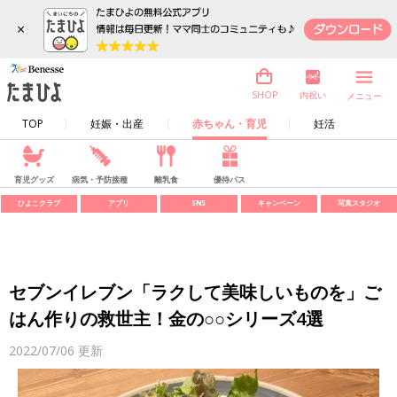
×
内祝い
SHOP
メニュー
TOP
妊娠・出産
赤ちゃん・育児
妊活
育児グッズ
病気・予防接種
離乳食
優待パス
ひよこクラブ
アプリ
SNS
キャンペーン
写真スタジオ
セブンイレブン「ラクして美味しいものを」ご
はん作りの救世主！金の○○シリーズ4選
2022/07/06
更新