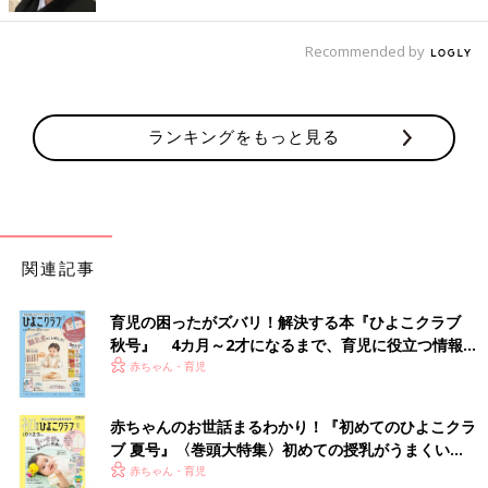
Recommended by
ランキングをもっと見る
関連記事
育児の困ったがズバリ！解決する本『ひよこクラブ
秋号』 4カ月～2才になるまで、育児に役立つ情報が
いっぱい！
赤ちゃん・育児
出典：Instagramアカウント「toraja3291」
赤ちゃんのお世話まるわかり！『初めてのひよこクラ
toraja3291さんがセブンイレブンで見つけたのは金のマルゲリー
ブ 夏号』〈巻頭大特集〉初めての授乳がうまくい
タ。本場さながらのごくシンプルなマルゲリータピザに、トマト
く！ おっぱい・ミルクの基本と夏のトラブル 解決テ
赤ちゃん・育児
やブラックオリーブなどをトッピングしてオリジナルピザにした