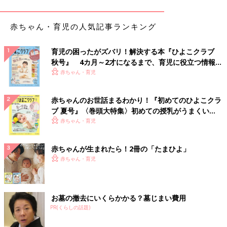
赤ちゃん・育児の人気記事ランキング
育児の困ったがズバリ！解決する本『ひよこクラブ
秋号』 4カ月～2才になるまで、育児に役立つ情報が
いっぱい！
赤ちゃん・育児
出典：Instagramアカウント「minet375」
赤ちゃんのお世話まるわかり！『初めてのひよこクラ
minet375さんのこの日のお弁当は、セブンイレブンの金の豚角
ブ 夏号』〈巻頭大特集〉初めての授乳がうまくい
煮をメインおかずに。ごはんの上に直接盛り付けてどんぶり風に
く！ おっぱい・ミルクの基本と夏のトラブル 解決テ
赤ちゃん・育児
したみたいですよ。お肉はトロトロで、ちょっと甘めのタレがご
ク
はんにしみてておいしかったんだそう。
赤ちゃんが生まれたら！2冊の「たまひよ」
赤ちゃん・育児
具材をプラスして自分好みにアレンジ！金のマルゲ
リータ
お墓の撤去にいくらかかる？墓じまい費用
PR(くらしの話題)