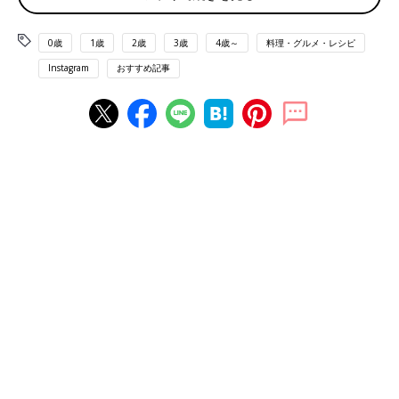
出典：Instagramアカウント「izakayafufu22」
0歳
1歳
2歳
3歳
4歳～
料理・グルメ・レシピ
izakayafufu22さんがセブンイレブンで購入したのは金のハンバ
ーグです。ジューシーでボリューミーなハンバーグはお子さんか
Instagram
おすすめ記事
らの人気が高いメニューの一つですよね。付け合わせはカット野
菜を添えるだけなのに見栄えもGOOD！
口の中でホロっととろけるおいしさ！金の豚角煮