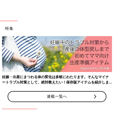
出典：Instagramアカウント「lunayumi」
lunayumiさんはセブンイレブンの「金の海老チリソース」で海老
チリ卵チャーハンを作ったそうですよ。そのままでもおいしい玉
子チャーハンに海老チリを添えたことで、味も見た目もインパク
特集
トのあるチャーハンにランクアップ！そのまま食べてもおいしい
海老チリですが、ひと手間加えることでさらにおいしそうにアレ
ンジされていますね。
5児のママ収納スタイリストが実践！
料理効率がアップする、使いやすいキッ
チン収納ポイント５つ
キッチンって実は、家の中で一番モノが多い場
所と言われています。働きながら子育てしてい
るワーママにとって、キッチンが片づいている
妊娠・出産にまつわる体の変化は多岐にわたります。そんなマイナ
かどうかは重要なポイント！ぜひ効率がよくラ
ートラブル対策として、絶対教えたい！保存版アイテムを紹介しま
クに料理ができるキッチンを目指して、自宅の
今回はセブンイレブンで購入できる「セブンプレミアム ゴール
キッチンをチェックしてみてくださいね。【教
す。
ド」シリーズをご紹介しました。SNSでもおいしいと話題になる
えてくれたのはこの人】吉川 永里子（よしかわ
ことが多い商品なので、忙しい日のお役立ちおかずにぴったりで
連載一覧へ
えりこ）
すね。
(文：冬白朱)