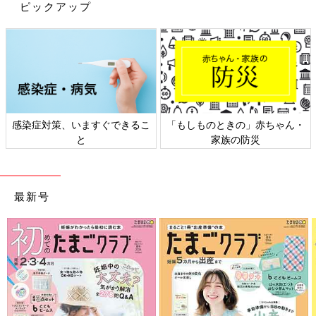
※記事内容でご紹介している投稿、リンク先は、削除される場合
ピックアップ
があります。あらかじめご了承ください。
※記事の内容は記載当時の情報であり、現在と異なる場合があり
ます。
感染症対策、いますぐできるこ
「もしものときの」赤ちゃん・
と
家族の防災
最新号