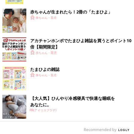
ク
そうですよ。お子さんに手伝ってもらいながら好きな具材をプラ
スすると、調理工程も一緒に楽しめそうですね。
赤ちゃんが生まれたら！2冊の「たまひよ」
赤ちゃん・育児
そのままでも、贅沢ソースとしても！金の海老チリ
ソース
アカチャンホンポでたまひよ雑誌を買うとポイント10
倍【期間限定】
赤ちゃん・育児
たまひよの雑誌
赤ちゃん・育児
【大人気】ひんやり冷感寝具で快適な睡眠を
あなたに。
PR(アイリスプラザ)
Recommended by