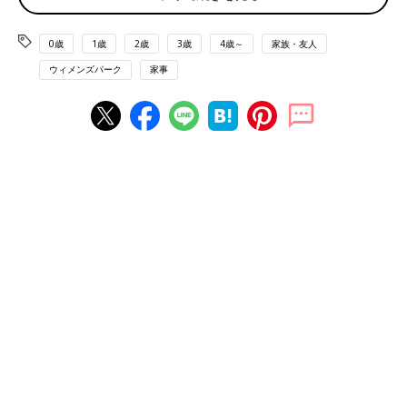
■自分が言われて嫌なことはしない！
「やらないことについての文句は言いますが、やってくれている
0歳
1歳
2歳
3歳
4歳～
家族・友人
家事についての文句は言わないかな。自分が家事について文句を
ウィメンズパーク
家事
言われたら、『じゃぁ、自分でやれば？』と、思うタイプなの
で、自分がされて嫌なことはしません！」
■健康被害がない限りはそっとしておく
「義母がとても料理が上手な人でしたが、私のやり方に文句を言
いませんでした。ただ、私の方から尋ねた時は、丁寧に教えてく
れました。そのおかげで、サバの味噌煮や卯の花など、自分流よ
りもはるかに美味しく作れるように。というわけで、作ってくれ
た料理はありがたくいただきます」
■気になるけれど、文句は言わない！
「私は料理苦手というか、面倒くさいタイプ。私の微妙な料理に
文句を言わないことに感謝しているので、家族の料理にも何も言
わないです。自分なりに一生懸命やったことを否定されるのは嫌
なものです。ちなみに、うちの子は、微妙なものは微妙と言うの
で、それには困っています（笑）」