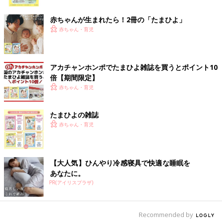
ク
おいしい！』と言われれば、今度はお揚げと長ネギでやってみよ
うかと思うものですし、『ほんと、助かるわ！』と言われれば悪
赤ちゃんが生まれたら！2冊の「たまひよ」
い気はしません。フライパンに乗せるだけの料理であっても『お
赤ちゃん・育児
肉を焼くのはパパがいちばん上手だね』と言われると、『いや、
焼いているだけだから』とか言いながら、鼻の穴をふくらませて
うれしそうな顔になっているはずです。そして、そう言われて次
アカチャンホンポでたまひよ雑誌を買うとポイント10
に作ったものは、往々にして前作よりデキがよかったりもしま
倍【期間限定】
す。
赤ちゃん・育児
だいたい、指摘されなくても失敗したところは作ったほうは気づ
たまひよの雑誌
いていますから、そこを指摘されると『わかってるわ！』とムッ
赤ちゃん・育児
としてしまいます。我ながらちっちゃい人間です（笑）改善点を
冷徹に伝えられるより、少なくとも私の場合、ほめて、おだて
て、その気にさせたほうが、長い目でみればクオリティは上がる
んじゃないか、そのあたりの私の性分を、妻もよくわかってくれ
【大人気】ひんやり冷感寝具で快適な睡眠を
ているのかもしれません。
あなたに。
PR(アイリスプラザ)
もちろん、これだけ褒めて褒めてとお願いしているわけですか
ら、男性のほうからも「おいしいよ」「ありがとう」をちゃんと
つたえなきゃいけませんね。肝に銘じます！」
Recommended by