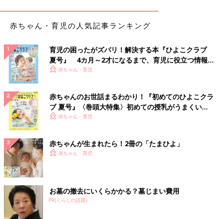
転がし上手、転がされ上手がうまくいく秘訣
赤ちゃん・育児の人気記事ランキング
家族の手料理、ありがたいとは思いつつ、自分のやり方と違って
いたりでちょっと気になる時はどう伝えるといいのでしょう。3
育児の困ったがズバリ！解決する本『ひよこクラブ
児の父であり、育児エッセイ『アナウンサー西靖の
育休
日記』が
夏号』 4カ月～2才になるまで、育児に役立つ情報が
好評の西靖さんにお話を伺いました。
いっぱい！
赤ちゃん・育児
「言いたいことを伝えるのも、黙っておくのも、どちらも相手へ
の気遣いあってのことですよね。気遣っている時点で、たとえ黙
赤ちゃんのお世話まるわかり！『初めてのひよこクラ
っていてもコミュニケーションは始まっています。みなさん相手
ブ 夏号』〈巻頭大特集〉初めての授乳がうまくい
のことを思いやっていて、素敵だなぁと思います。
く！ おっぱい・ミルクの基本と夏のトラブル 解決テ
赤ちゃん・育児
ク
うちは三男が
1歳
になったところなんですけど、なかなか睡眠が
安定しなくて夜泣きが多い。妻はそれに対応してくれているので
赤ちゃんが生まれたら！2冊の「たまひよ」
ゆっくり寝られません。ですから、朝ごはんは私の担当というこ
赤ちゃん・育児
とになっています。決めた、というよりは自然とそうなったとい
う感じです。私はもともとカップ麺にお湯を入れる以上のことは
できない料理オンチで、料理スキルのベースがゼロですから、な
お墓の撤去にいくらかかる？墓じまい費用
るほど、卵焼きはこうやってひっくり返すのか、出汁ってこうや
PR(くらしの話題)
って取るのね、と、毎日がまさに五十の手習いです。