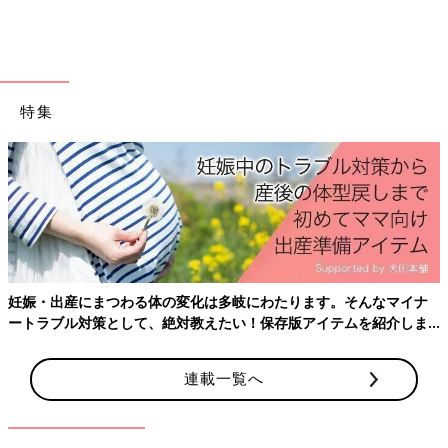
（お話／西靖さん）
毎日のルーティンの中で料理を作っていると、たとえひと言「お
いしい」「ごちそうさま」と言われてもうれしいものです。誰か
に作ってもらう料理はどうしてこんなにおいしいんでしょう。作
ってもらう側は感謝の気持ちで「いただきます」と伝えたいです
特集
ね。
（取材／文・酒井範子）
※文中のママたちのコメントは「ウィメンズパーク」(2022年1月
末まで)の投稿を再編集したものです。
※記事の内容は記事執筆当時の情報であり、現在と異なる場合が
あります。
西靖さん
妊娠・出産にまつわる体の変化は多岐にわたります。そんなマイナ
ートラブル対策として、絶対教えたい！保存版アイテムを紹介しま
す。
連載一覧へ