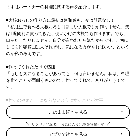
まずはパートナーの料理に関する声を紹介します。
■大根おろしの作り方に最初は違和感も、今は問題なし！
「私は生で食べる大根おろしは新しい大根でしか作りません。夫
は1週間前に買ってきた、使いかけの大根でも作ります。でも、
口をだしたりしません。自分が言われたら嫌だからです…。何に
しても許容範囲は人それぞれ。気になる方がやればいい、という
のが私の考えです」
■作ってくれただけで感謝
「もしも気になることがあっても、何も言いません。私は、料理
を作ることが面倒くさいので、作ってくれて、ありがとう！で
す」
■作るのやめた！ にならないようにすることが大事
「これからの時期、食中毒が心配なので“肉などの生ものを触っ
このまま続きを見る
た手や、道具は必ず洗ってから”“火はしっかり通す”の２点だけは
死守してもらい、これ以外は見て見ぬふりをするかな。作るのを
サクサク読める！お気に入り記事を登録可能
やーめたってことにならないようにします」
アプリで続きを見る