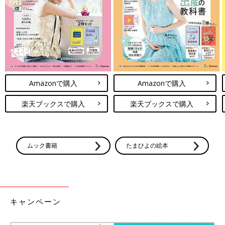
やパートナーに対する感謝や不満など大きな声では言うほどでは
ないけど、ちょっと誰かに言いたい育児にまつわるさまざなエピ
ソードを募集します。
お寄せいただいた声はたまひよの記事として公開される予定です
（すべての投稿が掲載されるわけではございません。予めご了承
ください）。
Amazonで購入
Amazonで購入
※投稿規約を必ずお読みの上、ご記入ください。
楽天ブックスで購入
楽天ブックスで購入
子育てエピソードを投稿する
ムック書籍
たまひよの絵本
キャンペーン