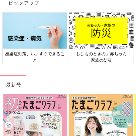
ピックアップ
写真提供：ＭＢＳ
ＭＢＳアナウンサー。相愛大学客員教授。5歳、
3歳
、1歳の３児
のパパ。『ちちんぷいぷい』、報道番組『VOICE』、『ミン
ト！』といった人気番組の司会やキャスターを務める。現在、
『よんチャンＴＶ』（https://www.mbs.jp/4chantv/）ニュース
感染症対策、いますぐできるこ
「もしものときの」赤ちゃん・
解説委員として出演中。2021年に4か月間の育児休業期間に入
と
家族の防災
る。著書に『西靖の60日間世界一周旅の軌跡』(ぴあ)、『地球を
一周！ せかいのこども』(朝日新聞出版)など多数。ミシマ社の
サイトで子育てエッセイ『アナウンサー西靖の育休日記』を連載
中。
最新号
『よんチャンＴＶ』
『アナウンサー西靖の育休日記』
あなたの子育てエピソードを大募集！
自分自身のこと、子育てでよかったこと、ママ友との関係、家族