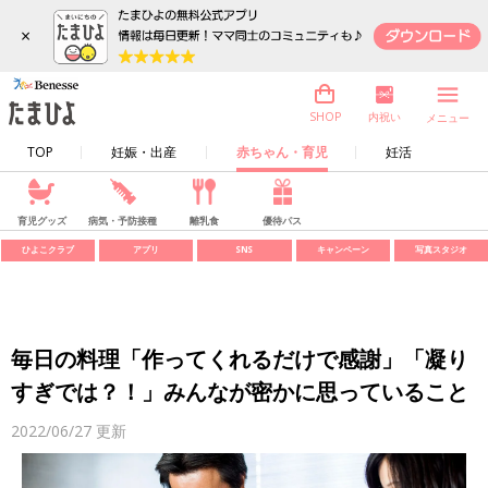
×
内祝い
SHOP
メニュー
TOP
妊娠・出産
赤ちゃん・育児
妊活
育児グッズ
病気・予防接種
離乳食
優待パス
ひよこクラブ
アプリ
SNS
キャンペーン
写真スタジオ
毎日の料理「作ってくれるだけで感謝」「凝り
すぎでは？！」みんなが密かに思っていること
2022/06/27
更新