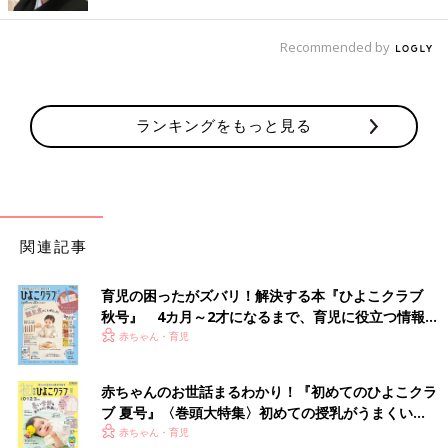
子どもの幼稚園は、火曜と金曜がお弁当の日なんですが、これは
妻がこだわっていて、三男の
授乳
で寝不足でもがんばってせっせ
Recommended by
と作っています。手作りのミートボールは、子どもたちのお気に
入りですし、ご飯もおにぎりにしたり、混ぜご飯にしたりと工夫
をしていて、子どもたちはいつも一粒も残さずに食べています。
ランキングをもっと見る
先日、
幼稚園
が月に一度のペースで手作りしている学級通信のよ
うな冊子のなかで『お弁当のなかみ、これが大好き』という特集
があって、顔写真のよこに吹き出しで『ウインナー大好き！』
『三角おにぎりだよ！』などと書かれているなか、うちの子の写
真のところには『フワフワのオムレツが大好きだよ！』と書かれ
関連記事
ていました。あの……実は、お弁当のなかで唯一、オムレツだけ
私が作っているのです。それを見て、だめだと思ってもどうして
育児の困ったがズバリ！解決する本『ひよこクラブ
も顔がニヤけてしまって…。妻の顔が凍りつき、しばらくしゃべ
秋号』 4カ月～2才になるまで、育児に役立つ情報が
ってくれませんでした。
いっぱい！
赤ちゃん・育児
そんなこともありながら、私が50の手習い料理をどうにかこうに
赤ちゃんのお世話まるわかり！『初めてのひよこクラ
か続けていられるのは、なんだかんだで妻が「褒めてくれてい
ブ 夏号』〈巻頭大特集〉初めての授乳がうまくい
る」からだと思います。
く！ おっぱい・ミルクの基本と夏のトラブル 解決テ
赤ちゃん・育児
少々味が濃くても薄くても『あなたの作ったお豆腐のお味噌汁は