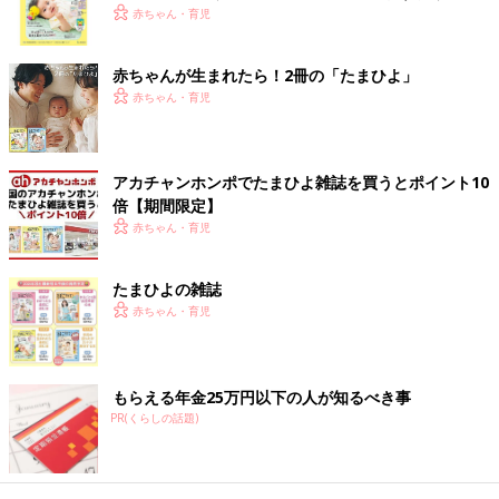
く！ おっぱい・ミルクの基本と夏のトラブル 解決テ
赤ちゃん・育児
作り……。本当に体力と精神を削られます。
ク
私は息子を泣き止ますことが苦手だったので“母乳”は“赤ちゃんが
赤ちゃんが生まれたら！2冊の「たまひよ」
欲しがるときにいつでもあげてよい”というのがすごく魅力的に
赤ちゃん・育児
感じていました。
ミルクと母乳どちらが優れているとかはないし、それぞれの大変
アカチャンホンポでたまひよ雑誌を買うとポイント10
さがあることはわかっているものの、“ミルク”は“消化に時間がか
倍【期間限定】
かるので3時間空けて”という指導を守るのに苦労しました。
赤ちゃん・育児
（イラスト・ツボウチ／編集・清川優美）
たまひよの雑誌
母乳が足りてない？授乳間隔はこれでい
赤ちゃん・育児
い？ 産後の授乳、つまずきがちなポイ
ントは？
出産後すぐに始まる授乳は、ママにとって悩み
の種。そこで新米ママが陥りやすい授乳の落と
もらえる年金25万円以下の人が知るべき事
し穴について、保健師・助産師・看護師の中村
PR(くらしの話題)
真奈美さんがアドバイス。新生児期～生後3カ
月に感じやすい授乳のお悩みを解決します。
前の話
次の話
日中はじめての２人
一覧
混合授乳に黄色信