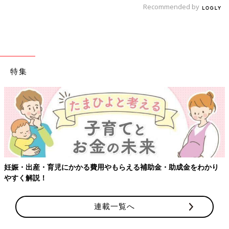
Recommended by
きり…泣き止まない
号！？直母拒否に大シ
赤子との格闘【ツボ
ョック…【ツボウチ育
ウチ育児劇場 #３】
児劇場 #５】
特集
【ワクチン接種できるものも】妊婦の感染症対策、知っておい
かり
連載一覧へ