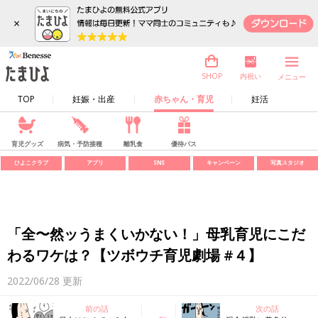
×
内祝い
SHOP
メニュー
TOP
妊娠・出産
赤ちゃん・育児
妊活
育児グッズ
病気・予防接種
離乳食
優待パス
ひよこクラブ
アプリ
SNS
キャンペーン
写真スタジオ
「全〜然ッうまくいかない！」母乳育児にこだ
わるワケは？【ツボウチ育児劇場 #４】
2022/06/28
更新
前の話
次の話