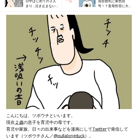
日中はじめての２人
一覧
混合授乳に黄色信
きり…泣き止まない
号！？直母拒否に大シ
赤子との格闘【ツボ
ョック…【ツボウチ育
ウチ育児劇場 #３】
児劇場 #５】
こんにちは、ツボウチといいます。
現在
２歳
の息子を育児中の母です。
育児や家族、日々の出来事などを漫画にして
Twitter
で発信して
います（ツボウチさん／
@pullalongduck
）。