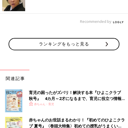
Recommended by
ランキングをもっと見る
関連記事
育児の困ったがズバリ！解決する本『ひよこクラブ
秋号』 4カ月～2才になるまで、育児に役立つ情報が
いっぱい！
赤ちゃん・育児
赤ちゃんのお世話まるわかり！『初めてのひよこクラ
ブ 夏号』〈巻頭大特集〉初めての授乳がうまくい
およそ3時間ごとに繰り返される、新生児の母乳・搾乳・ミルク