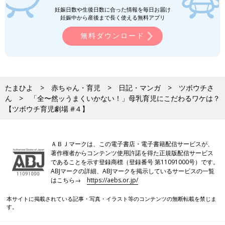
妊娠日数や生後日数に合った情報を毎日お届け
妊娠中から産後まで長く使える無料アプリ
無料ダウンロード
たまひよ
赤ちゃん・育児
日記・マンガ
ツボウチさ
ん
「全〜然ッうまくいかない！」母乳育児にこだわるワケは？
【ツボウチ育児劇場 #４】
ＡＢＪマークは、この電子書店・電子書籍配信サービスが、
著作権者からコンテンツ使用許諾を得た正規版配信サービス
であることを示す登録商標（登録番号 第11091000号）です。
ABJマークの詳細、ABJマークを掲示しているサービスの一覧
はこちら→
https://aebs.or.jp/
本サイトに掲載されている記事・写真・イラスト等のコンテンツの無断転載を禁じま
す。