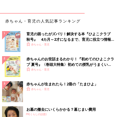
赤ちゃん・育児の人気記事ランキング
育児の困ったがズバリ！解決する本『ひよこクラブ
秋号』 4カ月～2才になるまで、育児に役立つ情報が
いっぱい！
赤ちゃん・育児
赤ちゃんのお世話まるわかり！『初めてのひよこクラ
ブ 夏号』〈巻頭大特集〉初めての授乳がうまくい
く！ おっぱい・ミルクの基本と夏のトラブル 解決テ
赤ちゃん・育児
ク
赤ちゃんが生まれたら！2冊の「たまひよ」
赤ちゃん・育児
お墓の撤去にいくらかかる？墓じまい費用
PR(くらしの話題)