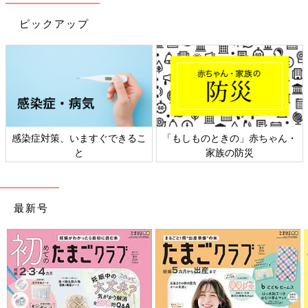
ピックアップ
ゃん・
日本外来小児科学会リーフレッ
六星占術 細木かおりさん
ト検討会
相談
最新号