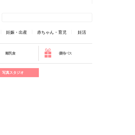
妊娠・出産
赤ちゃん・育児
妊活
離乳食
優待パス
写真スタジオ