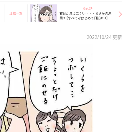
次の話
連載一覧
右目が見えにくい・・・まさかの原
因?!【すべてがはじめて日記#53】
2022/10/24
更新