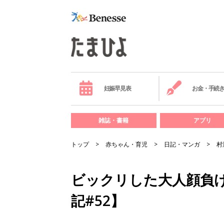
妊娠早見表
お金・手続
雑誌・書籍
アプリ
トップ
赤ちゃん・育児
日記・マンガ
村
ビックリした大人顔負
記#52】