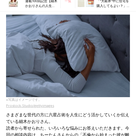
連載100回記念【細木
一覧
「“大殺界”中に住宅を
かおりさんの人生相
購入してもよい？」細
談】子育て、恋愛、
木かおりさんの人生相
夫婦関係…人気の人
談102回
生相談をもう一度！
※写真はイメージです。
Prostock-Studio/gettyimages
さまざまな世代の方に六星占術を人生にどう活かしていくか伝え
ている細木かおりさん。
読者から寄せられた、いろいろな悩みにお答えいただきます。今
回の相談内容は、ちーたんさんからの「不倫から始まった彼が離