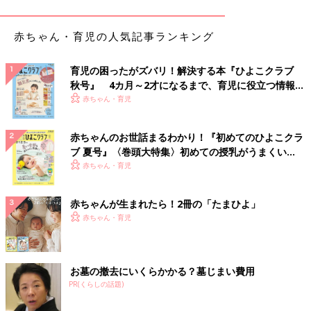
けれども、あなたが壊したご家族の苦しみを思えば、入籍しよう
がしまいが、身を挺して彼を支えていくべきなのではないでしょ
うか。どんな理由があったとしても不倫をし、家庭を壊したあげ
赤ちゃん・育児の人気記事ランキング
く、自分の仕事が低迷したくらいで、ふたたび愛する女性を幸せ
にできないでいる、そんな男だったとしてもです。
育児の困ったがズバリ！解決する本『ひよこクラブ
秋号』 4カ月～2才になるまで、育児に役立つ情報が
あなたにとって今の状況は、まさに彼のご家族を悲しませ、不幸
いっぱい！
赤ちゃん・育児
にした不倫の報いが返ってきたとしか言いようがありません。自
分だけが楽に幸せになろうなど、そんな都合のいい話はないので
赤ちゃんのお世話まるわかり！『初めてのひよこクラ
す。彼の家庭を壊した報いを重く受け止め、どんなに苦しくても
ブ 夏号』〈巻頭大特集〉初めての授乳がうまくい
歯を食いしばりながら、この先の人生を歩んでいってほしいと思
く！ おっぱい・ミルクの基本と夏のトラブル 解決テ
赤ちゃん・育児
います。
ク
「不倫関係になり3年 これから先どう
赤ちゃんが生まれたら！2冊の「たまひよ」
したらよいか？」細木かおりさんの人生
赤ちゃん・育児
相談第91回
さまざまな世代の方に六星占術を人生にどう活
かしていくか伝えている細木かおりさん。 読者
から寄せられた、いろいろな悩みにお答えいた
お墓の撤去にいくらかかる？墓じまい費用
だきます。今回の相談内容は今回の相談内容
は、つぐさんからの「不倫関係になり3年 こ
PR(くらしの話題)
細木かおり先生
れから先どうしたらよいか？」というもので
す。