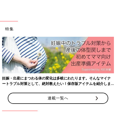
※個人が特定できるような内容は入力しないでください。
悩みを相談する
前の話
次の話
特集
連載100回記念【細木
一覧
「“大殺界”中に住宅を
かおりさんの人生相
購入してもよい？」細
談】子育て、恋愛、
木かおりさんの人生相
夫婦関係…人気の人
談102回
生相談をもう一度！
妊娠・出産にまつわる体の変化は多岐にわたります。そんなマイナ
ートラブル対策として、絶対教えたい！保存版アイテムを紹介しま
す。
連載一覧へ