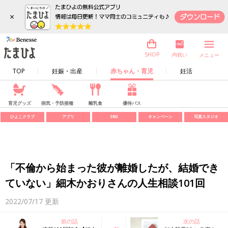
×
内祝い
SHOP
メニュー
TOP
妊娠・出産
赤ちゃん・育児
妊活
育児グッズ
病気・予防接種
離乳食
優待パス
ひよこクラブ
アプリ
SNS
キャンペーン
写真スタジオ
「不倫から始まった彼が離婚したが、結婚でき
ていない」細木かおりさんの人生相談101回
2022/07/17
更新
前の話
次の話