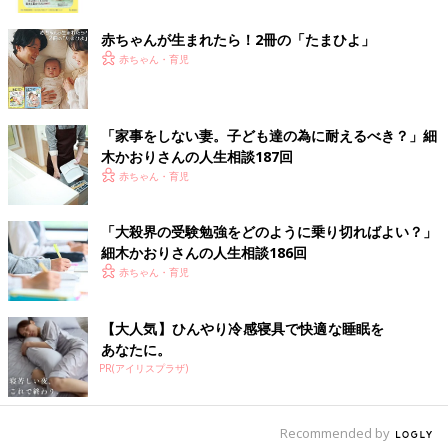
代に、六星占術がどのように活かせるのかを伝えている。著書に
ク
『六星占術によるあなたの運命』『母・細木数子から受け継いだ
赤ちゃんが生まれたら！2冊の「たまひよ」
幸福論 あなたが幸せになれない理由』『驚くほど人間関係が好
赤ちゃん・育児
転する！六星占術』、ほかに母・数子との共著で『新版 幸せに
なるための先祖の祀り方』『六星占術による あなたの宿命』が
ある。また、2019年2月にテレビ初出演を果たし、同年5月には
「家事をしない妻。子ども達の為に耐えるべき？」細
初の冠番組を持ち、大きな反響を得る。個人鑑定の申し込みなど
木かおりさんの人生相談187回
は
公式ホームページofficehosoki.com
に掲載。日々の活動を
イン
赤ちゃん・育児
スタグラム（kaori_hosoki_official）
にて、六星占術の活用方法
などをYouTube「細木かおりチャンネル」にて配信。
「大殺界の受験勉強をどのように乗り切ればよい？」
細木かおり先生への相談を募集します！
細木かおりさんの人生相談186回
赤ちゃん・育児
ご自身のこと、子育てのこと、パートナーとのこと、ママ友との
こと、仕事のことなど、たまひよ読者皆さんの様々な悩みに対し
【大人気】ひんやり冷感寝具で快適な睡眠を
て、【六星占術】をもとに細木かおり先生からアドバイスをいた
あなたに。
だけます。いただいた相談内容から先生が選んだお悩みにアドバ
PR(アイリスプラザ)
イスをいただき、たまひよの記事として公開される予定です。
※すべてのお悩みにお答えすることはできませんのでご了承くだ
さい。
Recommended by