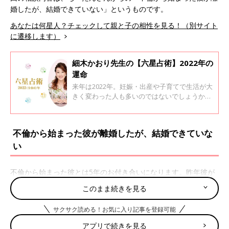
婚したが、結婚できていない」というものです。
あなたは何星人？チェックして親と子の相性を見る！（別サイト
に遷移します）
細木かおり先生の【六星占術】2022年の
運命
来年は2022年。妊娠・出産や子育てで生活が大
きく変わった人も多いのではないでしょうか。
今回、六星占術で有名な細木かおり先生に、あ
なたの来年がどんな年になるか運命星ごとに教
えてもらいました。
不倫から始まった彼が離婚したが、結婚できていな
い
不倫から始まった彼とは5年のお付き合いになります。昨年彼が
離婚し、晴れて結婚となるかと思ったのですが、彼の仕事が低迷
このまま続きを見る
し、生活面の問題と彼のプライドの高さから入籍することも出来
ていません。それでも、この先彼との人生を描くべきか、状況が
サクサク読める！お気に入り記事を登録可能
よくなるのかアドバイスください。
アプリで続きを見る
（ちーたん：女性）