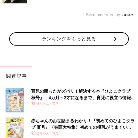
Recommended by
ランキングをもっと見る
関連記事
育児の困ったがズバリ！解決する本『ひよこクラブ
秋号』 4カ月～2才になるまで、育児に役立つ情報が
いっぱい！
赤ちゃん・育児
細木かおり／ほそきかおり
1978年12月11日生まれ。一男二女の母であり、二人の孫を持
つ。細木数子のマネージャー兼アシスタントを経て、六星占術継
赤ちゃんのお世話まるわかり！『初めてのひよこクラ
承者に。母・数子の意志を継承し、個人鑑定と「六星占術をヒン
ブ 夏号』〈巻頭大特集〉初めての授乳がうまくい
トにより幸せな人生を」を柱とした講演会を行い、さまざまな世
く！ おっぱい・ミルクの基本と夏のトラブル 解決テ
赤ちゃん・育児