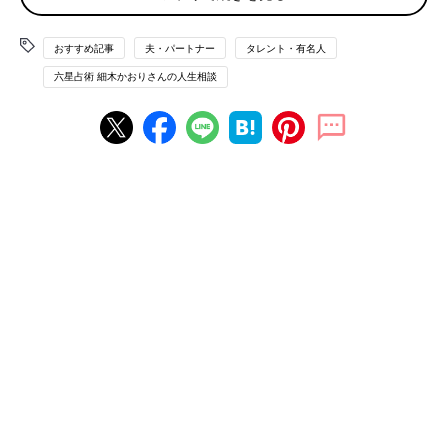
相談者 火星人－
おすすめ記事
夫・パートナー
タレント・有名人
彼 火星人+
六星占術 細木かおりさんの人生相談
彼の家庭を壊した報いを重く受け止めて
はじめに申し上げたいのは、不倫は因果応報、必ず報いが返って
くるということを心にとめておいてください。おっしゃる通り、
彼はプライドが高い火星人ですから、自分のみっともない姿を見
せたくないと、入籍を躊躇しているのは当然のことかもしれませ
ん。
しかし、あなたにとって彼は、彼の家庭が崩壊しても手に入れた
かった相手だったのではないでしょうか。彼が結婚を渋ったくら
いで、諦められる程度の想いではなかったはず。あなたも彼と同
じプライドが高い火星人ですし、“来る者拒まず、去る者追わ
ず”といったところがありますから、結婚がままならない今、彼
との関係に迷いが出てきているのでしょう。