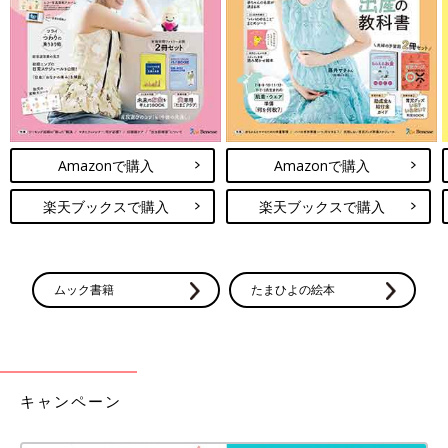
Amazonで購入
Amazonで購入
楽天ブックスで購入
楽天ブックスで購入
出典：Instagramアカウント「hana.to_kurashi」
ムック書籍
たまひよの絵本
yuuさんがIKEAで購入したのは掛け時計。ホワイト×コッパーゴ
ールドの組み合わせが上品で素敵ですよね。シンプルなデザイン
なのでどんなインテリアにもマッチしそうですね。このカラーの
ほかにゴールドバージョンもあったみたいですよ。
キャンペーン
IKEA「買ってよかった」「大きくなって
も使える」おすすめベビー収納4選
スウェーデン初の大型家具店として日本でも人