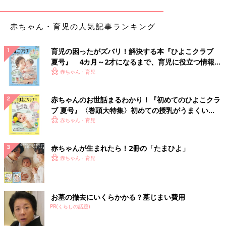
赤ちゃん・育児の人気記事ランキング
育児の困ったがズバリ！解決する本『ひよこクラブ
夏号』 4カ月～2才になるまで、育児に役立つ情報が
いっぱい！
赤ちゃん・育児
赤ちゃんのお世話まるわかり！『初めてのひよこクラ
ブ 夏号』〈巻頭大特集〉初めての授乳がうまくい
く！ おっぱい・ミルクの基本と夏のトラブル 解決テ
赤ちゃん・育児
ク
赤ちゃんが生まれたら！2冊の「たまひよ」
赤ちゃん・育児
お墓の撤去にいくらかかる？墓じまい費用
PR(くらしの話題)