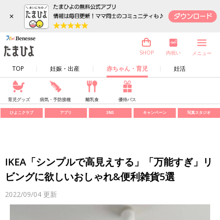
×
内祝い
SHOP
メニュー
TOP
妊娠・出産
赤ちゃん・育児
妊活
育児グッズ
病気・予防接種
離乳食
優待パス
ひよこクラブ
アプリ
SNS
キャンペーン
写真スタジオ
IKEA「シンプルで高見えする」「万能すぎ」リ
ビングに欲しいおしゃれ&便利雑貨5選
2022/09/04
更新