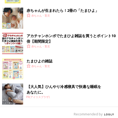
ク
赤ちゃんが生まれたら！2冊の「たまひよ」
赤ちゃん・育児
アカチャンホンポでたまひよ雑誌を買うとポイント10
倍【期間限定】
赤ちゃん・育児
たまひよの雑誌
赤ちゃん・育児
出典：Instagramアカウント「anzu___home」
こちらはIKEAのペンダントライト「クナッパ」です。お花のよう
なデザインがとても可愛く、リビングの良いアクセントになりそ
【大人気】ひんやり冷感寝具で快適な睡眠を
うですね。anzu___homeさんは子供部屋に取り付けたそうです
あなたに。
よ。アクセントウォールの雰囲気ともマッチしていますよね。
PR(アイリスプラザ)
可愛らしいまるい形の調光用リモコン トロードフリ
Recommended by