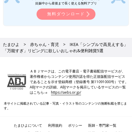
妊娠中から産後まで長く使える無料アプリ
無料ダウンロード
たまひよ
赤ちゃん・育児
IKEA「シンプルで高見えする」
「万能すぎ」リビングに欲しいおしゃれ&便利雑貨5選
ＡＢＪマークは、この電子書店・電子書籍配信サービスが、
著作権者からコンテンツ使用許諾を得た正規版配信サービス
であることを示す登録商標（登録番号 第11091000号）です。
ABJマークの詳細、ABJマークを掲示しているサービスの一覧
はこちら→
https://aebs.or.jp/
本サイトに掲載されている記事・写真・イラスト等のコンテンツの無断転載を禁じま
す。
たまひよについて
利用規約
ポリシー
医師・専門家一覧