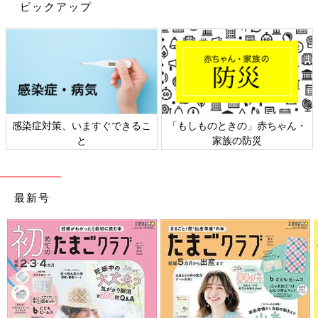
yukari.nさんがおうちで使用しているのは、リモコン＋電球がセ
ピックアップ
ットになったIKEAの「トロードフリ」です。好みの照明器具に取
り付けてリモコンで操作できるのが便利！まるいコロンとしたフ
ォルムが特徴的で可愛いですよね。
高見えな掛け時計見つけた！イェンキグ ウォールク
ロック
感染症対策、いますぐできるこ
「もしものときの」赤ちゃん・
と
家族の防災
最新号