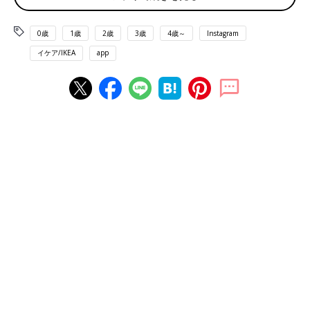
0歳
1歳
2歳
3歳
4歳～
Instagram
イケア/IKEA
app
出典：Instagramアカウント「_m.petit.e_」
_m.petit.e_さんがリビングで使用しているのは、IKEAのサービン
グスタンドです。脚が短いので棚の上に置けば
インテリア
にも。
お茶やスイーツを準備してトレー&テーブルとして使えば、リビ
ングでのくつろぎタイムにも活躍しますね。
美しいディスプレイにうっとり…♪ アルヴ ブローロ
ップ ケーキスタンド