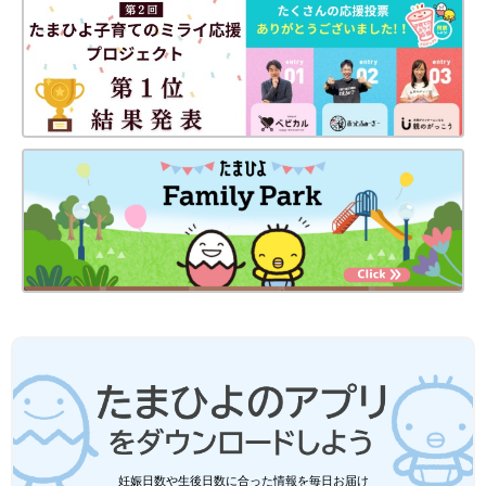
気のIKEA。そんなIKEAの商品はおしゃれで使い
勝手がいいとSNSでも話題になりますよね。今
回はIKEAでゲットできるベビー収納アイテムを
ご紹介します。
今回はIKEAで購入できるおしゃれなリビング雑貨をご紹介しまし
た。リビングをお気に入りのアイテムで揃えれば居心地が良くな
り、家族団らんの時間も一段と楽しめますよね。IKEAにもほかに
も魅力的な商品がたくさんあるので、ぜひ店舗やオンラインスト
アをチェックしてみてください。
(文：冬白朱)
※記事内容でご紹介している投稿、リンク先は、削除される場合
があります。あらかじめご了承ください。
※記事の内容は記載当時の情報であり、現在と異なる場合があり
ます。
妊娠日数や生後日数に合った情報を毎日お届け