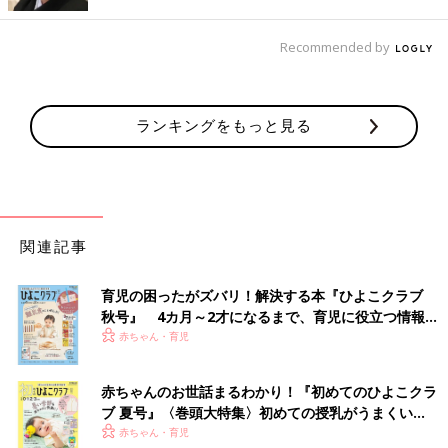
Recommended by
出典：Instagramアカウント「masako.hua」
masako_______*さんがIKEAで見つけたのは、ふた付きのケーキ
ランキングをもっと見る
スタンドです。洋菓子店のようなおしゃれなディスプレイがおう
ちでも再現できるのはうれしいですね。日持ちのする焼き菓子を
置いておいたり、その日のお子さんのおやつを用意してセットし
てあげれば、特別感があってテンションUPするはず！
関連記事
インパクト抜群！クナッパ ペンダントライト
育児の困ったがズバリ！解決する本『ひよこクラブ
秋号』 4カ月～2才になるまで、育児に役立つ情報が
いっぱい！
赤ちゃん・育児
赤ちゃんのお世話まるわかり！『初めてのひよこクラ
ブ 夏号』〈巻頭大特集〉初めての授乳がうまくい
く！ おっぱい・ミルクの基本と夏のトラブル 解決テ
赤ちゃん・育児