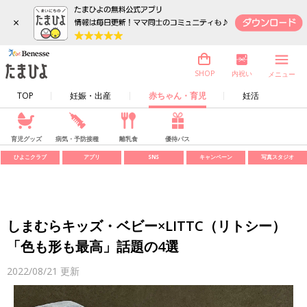
×
内祝い
SHOP
メニュー
TOP
妊娠・出産
赤ちゃん・育児
妊活
育児グッズ
病気・予防接種
離乳食
優待パス
ひよこクラブ
アプリ
SNS
キャンペーン
写真スタジオ
しまむらキッズ・ベビー×LITTC（リトシー）
「色も形も最高」話題の4選
2022/08/21
更新