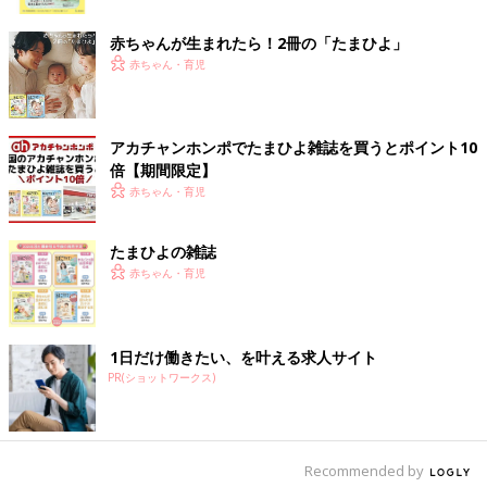
ク
赤ちゃんが生まれたら！2冊の「たまひよ」
赤ちゃん・育児
アカチャンホンポでたまひよ雑誌を買うとポイント10
倍【期間限定】
赤ちゃん・育児
出典：Instagramアカウント「ma.da0501」
たまひよの雑誌
maipuuuさんは初めて上下どちらもLITTC（リトシー）でコーデ
赤ちゃん・育児
ィネートしてみたそう。上下どちらも配色がおしゃれですよね！
レトロなミッキー&ミニーの雰囲気にピッタリですね♪
1日だけ働きたい、を叶える求人サイト
夏にピッタリの爽やかさ！バックプリントまで可愛
PR(ショットワークス)
いTシャツ♪
Recommended by