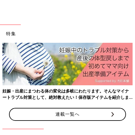
特集
妊娠・出産にまつわる体の変化は多岐にわたります。そんなマイナ
ートラブル対策として、絶対教えたい！保存版アイテムを紹介しま
す。
連載一覧へ
出典：Instagramアカウント「emasuketwins」
EMMA & SASUKEさんは
双子
でお揃いコーデ♪ LITTC（リトシ
ー）のトップスに鮮やかなズボンの色合いが夏らしいですよね！