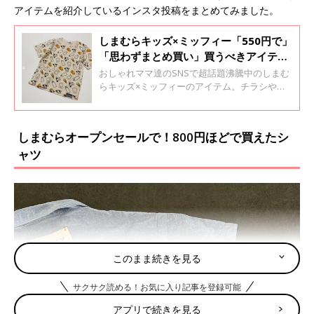
アイテムを紹介しているインスタ投稿をまとめてみました。
しまむらキッズ×ミッフィー「550円で」
「思わずまとめ買い」買うべきアイテム
4選
おしゃれママ達のSNSで超話題沸騰中のしまむ
らキッズ×ミッフィーのアイテム。チラシやイ
ンスタグラムで見かけてGETする人も多いんだ
とか。今回はミッフィーアイテムを買った方の
インスタ投稿をご紹介します♪
しまむらオープンセールで！800円ほどで買えたシ
ャツ
このまま続きを見る
サクサク読める！お気に入り記事を登録可能
アプリで続きを見る