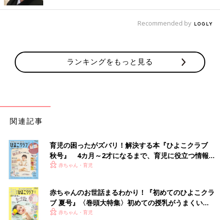
出典：Instagramアカウント「ren.chan_25253」
Recommended by
ren.chan_25253さんが「色も形も最高」と気に入っているのが
こちらのアイテム。セーラー服タイプのトップスが特徴的で、コ
ーディネートのポイントになりそうですよね。トップスは979円
ランキングをもっと見る
の品が550円で買えたとのこと！
上下どちらもLITTC（リトシー）コーデ！レトロミ
ッキーが可愛い♪
関連記事
育児の困ったがズバリ！解決する本『ひよこクラブ
秋号』 4カ月～2才になるまで、育児に役立つ情報が
いっぱい！
赤ちゃん・育児
赤ちゃんのお世話まるわかり！『初めてのひよこクラ
ブ 夏号』〈巻頭大特集〉初めての授乳がうまくい
く！ おっぱい・ミルクの基本と夏のトラブル 解決テ
赤ちゃん・育児