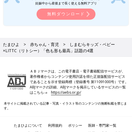
妊娠中から産後まで長く使える無料アプリ
無料ダウンロード
たまひよ
赤ちゃん・育児
しまむらキッズ・ベビー
×LITTC（リトシー）「色も形も最高」話題の4選
ＡＢＪマークは、この電子書店・電子書籍配信サービスが、
著作権者からコンテンツ使用許諾を得た正規版配信サービス
であることを示す登録商標（登録番号 第11091000号）です。
ABJマークの詳細、ABJマークを掲示しているサービスの一覧
はこちら→
https://aebs.or.jp/
本サイトに掲載されている記事・写真・イラスト等のコンテンツの無断転載を禁じま
す。
たまひよについて
利用規約
ポリシー
医師・専門家一覧