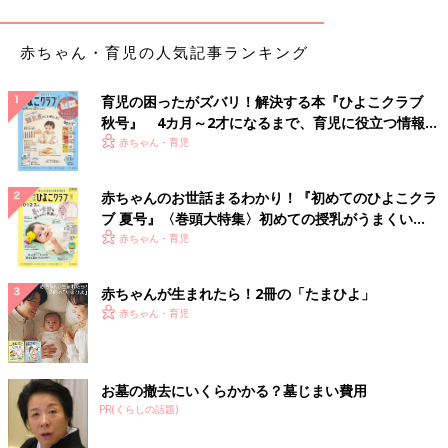
赤ちゃん・育児の人気記事ランキング
育児の困ったがズバリ！解決する本『ひよこクラブ
秋号』 4カ月～2才になるまで、育児に役立つ情報が
いっぱい！
赤ちゃん・育児
赤ちゃんのお世話まるわかり！『初めてのひよこクラ
ブ 夏号』〈巻頭大特集〉初めての授乳がうまくい
く！ おっぱい・ミルクの基本と夏のトラブル 解決テ
赤ちゃん・育児
ク
赤ちゃんが生まれたら！2冊の「たまひよ」
赤ちゃん・育児
お墓の撤去にいくらかかる？墓じまい費用
PR(くらしの話題)