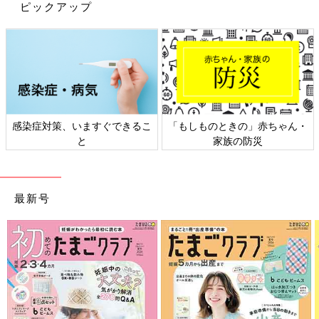
背中のミッキー&ミニーがとても可愛らしく、バックプリントま
ピックアップ
でおしゃれなのは魅力的ですよね。
しまむら新ブランドmicorrid（ミコリッ
ド）、プチプラ高見えアイテムが話題！
「限定商品も」おすすめ4選
しまむらベビー・キッズ服に新ブランド
「micorrid（ミコリッド）」が仲間入り！おし
ゃれママの毎日コーデに使えるプチプラ高見え
感染症対策、いますぐできるこ
「もしものときの」赤ちゃん・
アイテムが話題を呼んでいます。今回は早速
「micorrid」をGETした方のインスタ投稿を紹
と
家族の防災
しまむら×LITTC（リトシー）のアイテムはどれも可愛くて、お
介します♪
しゃれママの夏のコーディネートにピッタリですよね！「ベビ
ー・キッズ服を買い足したい！」と考えている方は、ぜひしまむ
らをチェックしてみてくださいね♪
最新号
(文・ナキナキ)
※記事内容でご紹介している投稿、リンク先は、削除される場合
があります。あらかじめご了承ください。
※記事の内容は記載当時の情報であり、現在と異なる場合があり
ます。
※記事内の価格はすべて税込み、2022年7月時点のものです。