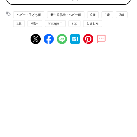
ベビー・子ども服
新生児肌着・ベビー服
0歳
1歳
2歳
3歳
4歳～
Instagram
app
しまむら
出典：Instagramアカウント「_oto.closet_」
hnk.yさんはしまむらのオープンセールでミッキー&ミニーのシャ
ツをセレクト。価格は800円ほどだったそうで、元値よりも約
600円安く買えたんだとか。こちらの方は大きめサイズも色違い
で買ったとのこと♪
550円でGET！ミッキーのセーラートップス