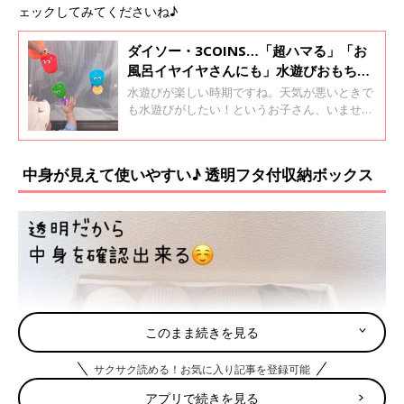
ェックしてみてくださいね♪
ダイソー・3COINS…「超ハマる」「お
風呂イヤイヤさんにも」水遊びおもちゃ
5選
水遊びが楽しい時期ですね。天気が悪いときで
も水遊びがしたい！というお子さん、いません
か？今回は、そんなお困りのママにおすすめ
の、お風呂用おもちゃのご紹介です！天気が悪
い日でも楽しく水遊びができますよ～♪
中身が見えて使いやすい♪ 透明フタ付収納ボックス
このまま続きを見る
サクサク読める！お気に入り記事を登録可能
アプリで続きを見る