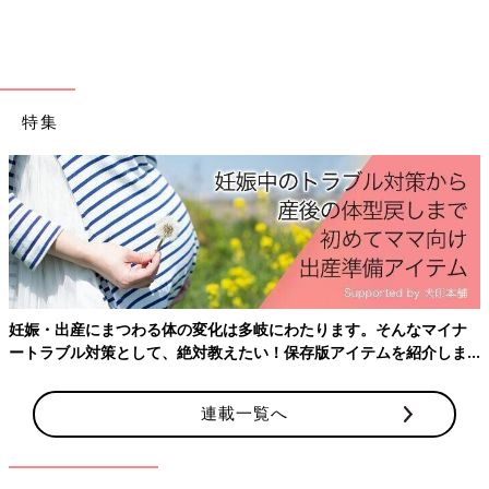
特集
妊娠・出産にまつわる体の変化は多岐にわたります。そんなマイナ
出典：Instagramアカウント「__mika.home」
ートラブル対策として、絶対教えたい！保存版アイテムを紹介しま
す。
こちらは__mika.homeさんが3COINSで購入した折り畳みコンテ
ナ（Sサイズ）。砂場セットやシャボン玉などを収納しているそ
連載一覧へ
うです。色合いがかわいすぎるとお気に入りの様子♪ スーパーの
かごのような持ち手が付いているので、持ち運びもしやすそうで
すね。