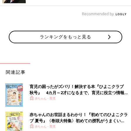
収納迷子さんにおすすめ！クリアボックスバッグ
（Lサイズ）
Recommended by
ランキングをもっと見る
関連記事
育児の困ったがズバリ！解決する本『ひよこクラブ
秋号』 4カ月～2才になるまで、育児に役立つ情報が
いっぱい！
赤ちゃん・育児
赤ちゃんのお世話まるわかり！『初めてのひよこクラ
ブ 夏号』〈巻頭大特集〉初めての授乳がうまくい
く！ おっぱい・ミルクの基本と夏のトラブル 解決テ
赤ちゃん・育児