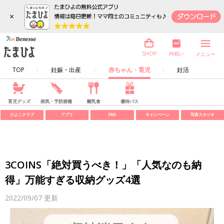
×
内祝い
SHOP
メニュー
TOP
妊娠・出産
赤ちゃん・育児
妊活
育児グッズ
病気・予防接種
離乳食
優待パス
ひよこクラブ
アプリ
SNS
キャンペーン
写真スタジオ
3COINS「絶対買うべき！」「人気なのも納
得」万能すぎる収納グッズ4選
2022/09/07
更新