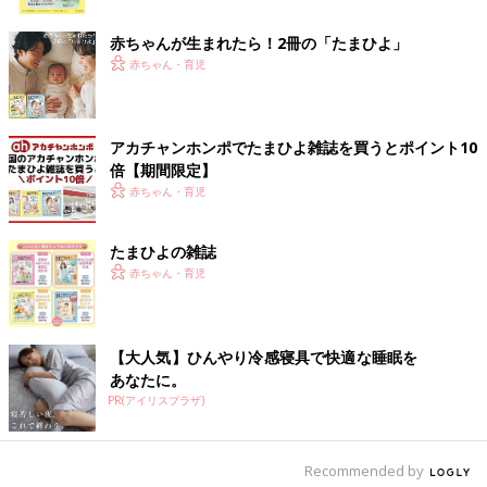
ク
赤ちゃんが生まれたら！2冊の「たまひよ」
出典：Instagramアカウント「miho.mamalife」
赤ちゃん・育児
こちらはmiho.mamalifeさんが3COINSで購入したクリアボック
スバッグ（Lサイズ）。毛布を収納するために購入したそうです
が、衣類や子どもの作品の保管にも使えそうとのこと。使い心地
がいいそうで、もっと早く買えばよかったと後悔しているようで
アカチャンホンポでたまひよ雑誌を買うとポイント10
す。
倍【期間限定】
赤ちゃん・育児
持ち手つきで便利！折り畳みコンテナ（Sサイズ）
たまひよの雑誌
赤ちゃん・育児
【大人気】ひんやり冷感寝具で快適な睡眠を
あなたに。
PR(アイリスプラザ)
Recommended by