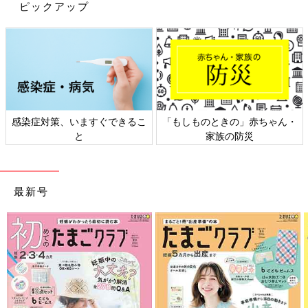
ピックアップ
3COINS「コスパよすぎ」「見かけたら
イロチで買うべし」おすすめバッグ5選
3COINSのバッグは「使いやすくてコスパがい
い！」とSNSで大人気！子どもと使えるミニサ
イズのショルダーバッグや、機能性抜群のマザ
ーズバッグなど気になるアイテムがそろってい
ます。今回は、3COINSのおすすめバッグをご
今回は、万能すぎる3COINSの収納グッズをご紹介しました。
紹介します。
感染症対策、いますぐできるこ
「もしものときの」赤ちゃん・
3COINSの収納グッズはバリエーションが豊富なので、探してい
と
家族の防災
たアイテムが見つかりそうですね♪ 気になるアイテムがあれば、
店舗やオンラインショップでチェックしてみてください。
(文：mayu)
最新号
※記事内の価格はすべて税込み、2022年7月時点のものです。
※記事内容でご紹介している投稿、リンク先は、削除される場合
があります。あらかじめご了承ください。
※記事の内容は記載当時の情報であり、現在と異なる場合があり
ます。