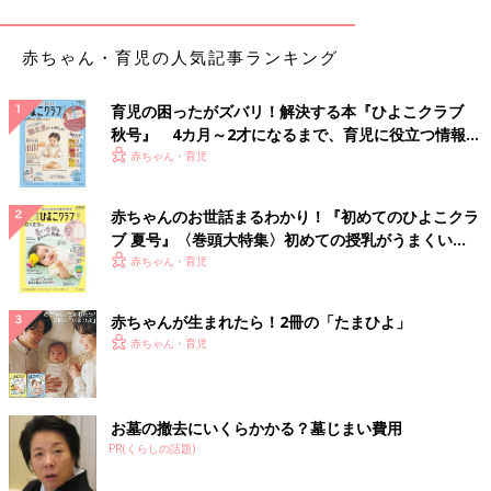
赤ちゃん・育児の人気記事ランキング
育児の困ったがズバリ！解決する本『ひよこクラブ
秋号』 4カ月～2才になるまで、育児に役立つ情報が
いっぱい！
赤ちゃん・育児
赤ちゃんのお世話まるわかり！『初めてのひよこクラ
ブ 夏号』〈巻頭大特集〉初めての授乳がうまくい
く！ おっぱい・ミルクの基本と夏のトラブル 解決テ
赤ちゃん・育児
ク
赤ちゃんが生まれたら！2冊の「たまひよ」
出典：Instagramアカウント「mokoslife_2022」
赤ちゃん・育児
こちらはmokoslife_2022さんが3COINSで購入した吊り戸棚ボッ
クス。脱衣所で洗濯グッズなどを収納しているそう。奥行きと深
さがあり、たっぷり収納できるようです。統一感があり、すっき
お墓の撤去にいくらかかる？墓じまい費用
りしていて素敵ですよね♪ こちらは550円商品とのこと。
PR(くらしの話題)