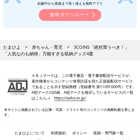
妊娠中から産後まで長く使える無料アプリ
無料ダウンロード
たまひよ
赤ちゃん・育児
3COINS「絶対買うべき！」
「人気なのも納得」万能すぎる収納グッズ4選
ＡＢＪマークは、この電子書店・電子書籍配信サービスが、
著作権者からコンテンツ使用許諾を得た正規版配信サービス
であることを示す登録商標（登録番号 第11091000号）です。
ABJマークの詳細、ABJマークを掲示しているサービスの一覧
はこちら→
https://aebs.or.jp/
本サイトに掲載されている記事・写真・イラスト等のコンテンツの無断転載を禁じま
す。
たまひよについて
利用規約
ポリシー
医師・専門家一覧