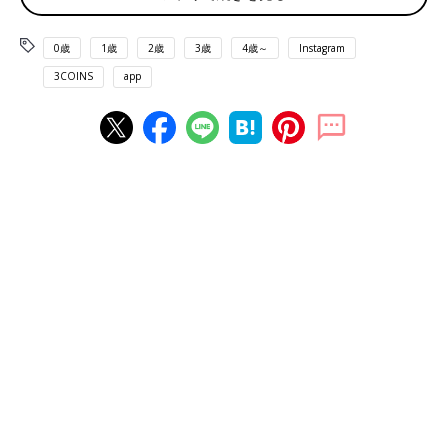
0歳
1歳
2歳
3歳
4歳～
Instagram
3COINS
app
出典：Instagramアカウント「luv.4696」
こちらは
3COINS
の透明フタ付収納ボックス。luv.4696さんは衣
類や冠婚葬祭グッズを収納しているとのこと。メンズサイズのニ
ットが4枚入るとのことで、意外と容量が大きくコスパがいいと
満足そうです。フタが透明なので中身が確認しやすく、使い勝手
もよさそうですね♪
ごちゃつく洗濯洗剤などもすっきり収納！吊り戸棚
ボックス