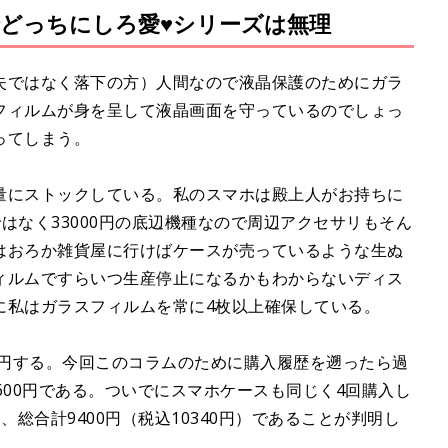
どっちにしろ愛♥シリーズは無理
失ではなく落下の方）人間なので液晶保護のためにガラ
フィルムが身を呈して液晶画面を守っているのでしょっ
ってしまう。
量にストックしている。私のスマホは殿上人がお持ちに
はなく33000円の底辺機種なので周辺アクセサリもそん
はおろか雑貨屋に行けばケースが売っているような生ぬ
ィルムですらいつ生産停止になるかもわからないディス
に私はガラスフィルムを常に4枚以上確保している。
0円する。今回このコラムのために購入履歴を遡ったら過
600円である。ついでにスマホケースも同じく4回購入し
円、総合計9400円（税込10340円）であることが判明し