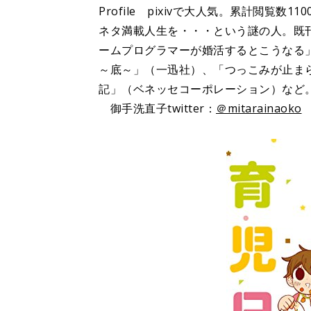
Profile pixivで大人気。累計閲覧
ネタ満載人生を・・・という謎の人。既
ームプログラマーが婚活するとこうなる
～底～」（一迅社）、「つっこみが止ま
記」（ベネッセコーポレーション）など
御手洗直子twitter：
＠mitarainaoko