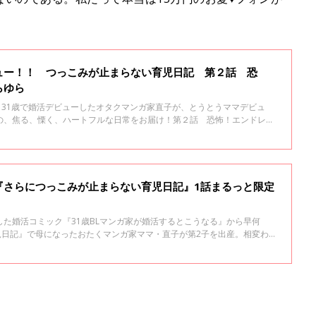
ュー！！ つっこみが止まらない育児日記 第２話 恐
らゆら
！31歳で婚活デビューしたオタクマンガ家直子が、とうとうママデビュ
の、焦る、慄く、ハートフルな日常をお届け！第２話 恐怖！エンドレス
『さらにつっこみが止まらない育児日記』1話まるっと限定
た婚活コミック『31歳BLマンガ家が婚活するとこうなる』から早何
児日記』で母になったおたくマンガ家ママ・直子が第2子を出産。相変わら
こみが止まらない育児日記』として発売します。たまひよONLINEで数
の１は「１～2才代のしつけ（？）」。直子流しつけ……とは？