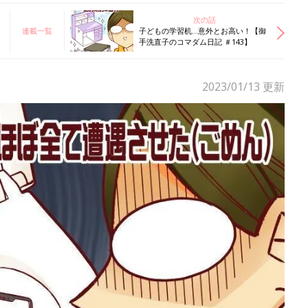
次の話
連載一覧
子どもの学習机…意外とお高い！【御
手洗直子のコマダム日記 ＃143】
2023/01/13
更新