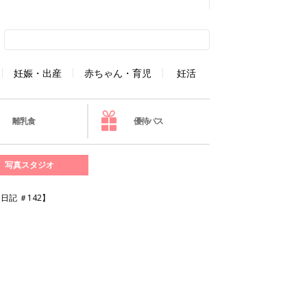
妊娠・出産
赤ちゃん・育児
妊活
離乳食
優待パス
写真スタジオ
記 ＃142】