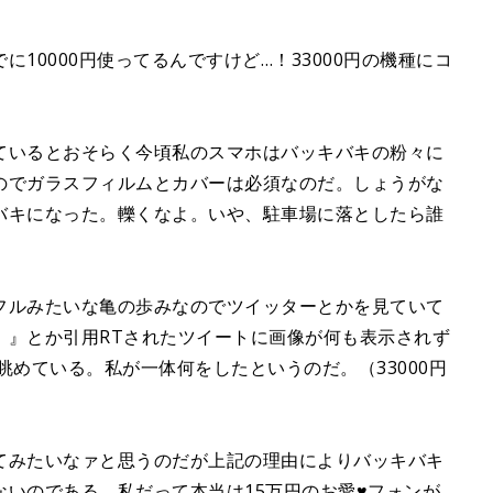
10000円使ってるんですけど…！33000円の機種にコ
ているとおそらく今頃私のスマホはバッキバキの粉々に
のでガラスフィルムとカバーは必須なのだ。しょうがな
バキになった。轢くなよ。いや、駐車場に落としたら誰
。
フルみたいな亀の歩みなのでツイッターとかを見ていて
！』とか引用RTされたツイートに画像が何も表示されず
眺めている。私が一体何をしたというのだ。（33000円
てみたいなァと思うのだが上記の理由によりバッキバキ
いのである。私だって本当は15万円のお愛♥フォンが