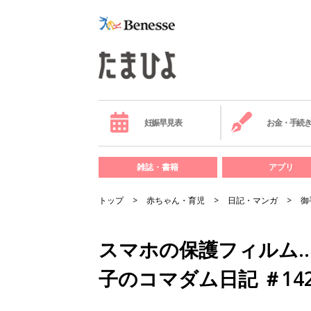
妊娠早見表
お金・手続
雑誌・書籍
アプリ
トップ
赤ちゃん・育児
日記・マンガ
御
スマホの保護フィルム…
子のコマダム日記 ＃14