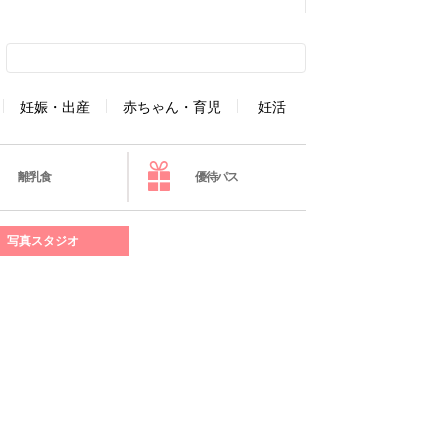
妊娠・出産
赤ちゃん・育児
妊活
離乳食
優待パス
写真スタジオ