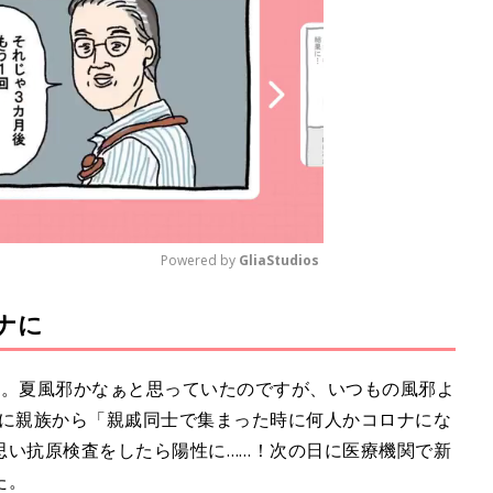
Powered by 
GliaStudios
ナに
M
u
t
た。夏風邪かなぁと思っていたのですが、いつもの風邪よ
e
時に親族から「親戚同士で集まった時に何人かコロナにな
思い抗原検査をしたら陽性に……！次の日に医療機関で新
た。