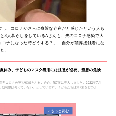
大し、コロナがさらに身近な存在だと感じたという人も
と3人暮らしをしているAさんも、夫のコロナ感染で大
コロナになった時どうする？」「自分が濃厚接触者にな
した。
。夏休み、子どものマスク着用には注意が必要。窒息の危険
新型コロナ)が再び猛威をふるい始め、第7波に突入しました。2022年7月
な行動制限は考えていない」としています。子どもたちは第7波をどのよう
長崎大学大学院 小児科学教授 森内浩幸先生に2022年7月27日現在
した。森内先生は、日本小児感染症学会理事長を務めています。
もっと読む
arrow_forward_ios