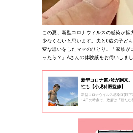
この夏、新型コロナウィルスの感染が拡
少なくないと思います。夫と
0歳
の子ども
変な思いをしたママのひとり。「家族が
ったら？」Aさんの体験談をお伺いしま
新型コロナ第7波が到来
性も【小児科医監修】
新型コロナウイルス感染症(以下
14日の時点で、政府は「新た
に乗りきるといいのでしょうか。
で、わかっていることを聞きま