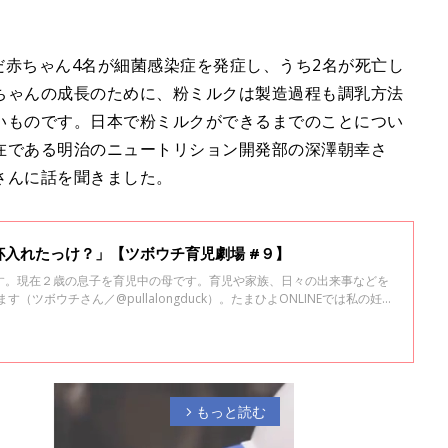
んだ赤ちゃん4名が細菌感染症を発症し、うち2名が死亡し
ちゃんの成長のために、粉ミルクは製造過程も調乳方法
いものです。日本で粉ミルクができるまでのことについ
在である明治のニュートリション開発部の深澤朝幸さ
さんに話を聞きました。
入れたっけ？」【ツボウチ育児劇場 #９】
す。現在２歳の息子を育児中の母です。育児や家族、日々の出来事などを
ます（ツボウチさん／@pullalongduck）。たまひよONLINEでは私の妊
を綴っていきます。今回は、粉ミルクあるあるのお話です。
もっと読む
arrow_forward_ios