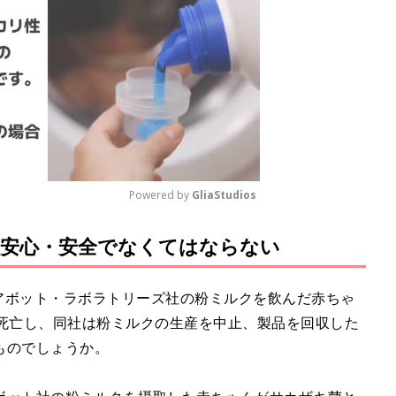
Powered by 
GliaStudios
安心・安全でなくてはならない
M
u
t
手アボット・ラボラトリーズ社の粉ミルクを飲んだ赤ちゃ
e
が死亡し、同社は粉ミルクの生産を中止、製品を回収した
ものでしょうか。