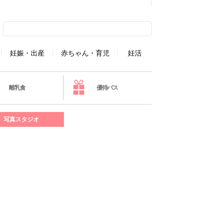
妊娠・出産
赤ちゃん・育児
妊活
離乳食
優待パス
写真スタジオ