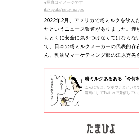
●写真はイメージです
itakayuki/gettyimages
2022年2月、アメリカで粉ミルクを飲
たというニュース報道がありました。赤
もとくに安全に気をつけなくてはならな
て、日本の粉ミルクメーカーの代表的存
ん、乳幼児マーケティング部の江原秀晃
粉ミルクあるある「今何杯
こんにちは、ツボウチといいま
漫画にしてTwitterで発信してい
娠から出産、育児のエピソード