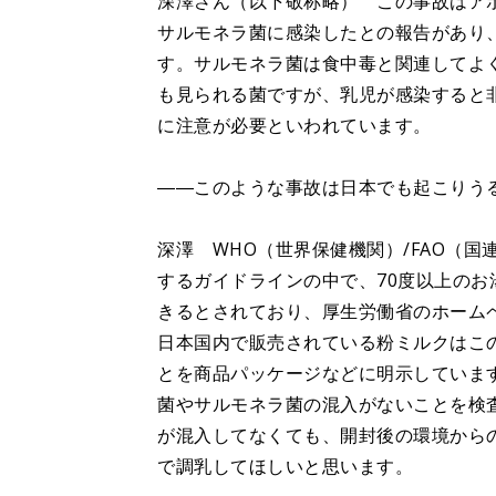
深澤さん（以下敬称略） この事故はア
サルモネラ菌に感染したとの報告があり
す。サルモネラ菌は食中毒と関連してよ
も見られる菌ですが、乳児が感染すると
に注意が必要といわれています。
――このような事故は日本でも起こりう
深澤 WHO（世界保健機関）/FAO（
するガイドラインの中で、70度以上の
きるとされており、厚生労働省のホーム
日本国内で販売されている粉ミルクはこ
とを商品パッケージなどに明示していま
菌やサルモネラ菌の混入がないことを検
が混入してなくても、開封後の環境から
で調乳してほしいと思います。