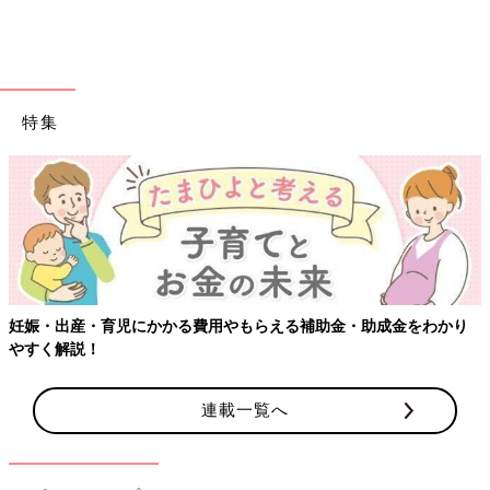
①原材料を調合する
②遠心力で異物を取り除き、機械で清浄化する
③高温で殺菌・濃縮する
④熱風で乾燥させて顆粒（かりゅう）状にする
⑤シフターというふるいにかけ、顆粒の大きさをそろえる（異物
特集
の混入を防ぐため）
⑥衛生処理をした缶に付属のスプーンを投入し、粉ミルクを充填
する
⑦缶の底板をかぶせて長期保存のための窒素を注入し、密封する
そして、異物、へこみ、密封性、重量をチェックし、完成となり
ます。
粉ミルクを作る埼玉県春日部工場は、窓が1つもなくレーン自体
もカバーで覆われていて、すべての工程を自動化しているので人
妊娠・出産・育児にかかる費用やもらえる補助金・助成金をわかり
の手に触れることがありません。作業員が入場する際にも、防じ
やすく解説！
ん作業着を着用しエアシャワーをするなど、異物が入らないよう
に徹底しています。製造の各種工程では定期的に検査をするほ
連載一覧へ
か、栄養成分検査、微生物検査などを行い徹底的な品質管理をし
ています。
――明治では粉ミルクの成分を母乳に近づけるために調査をして