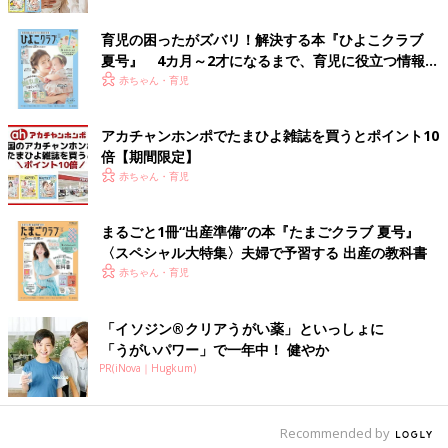
育児の困ったがズバリ！解決する本『ひよこクラブ
粉ミルクはどうやって作られるの？
夏号』 4カ月～2才になるまで、育児に役立つ情報が
いっぱい！
赤ちゃん・育児
アカチャンホンポでたまひよ雑誌を買うとポイント10
倍【期間限定】
赤ちゃん・育児
まるごと1冊“出産準備”の本『たまごクラブ 夏号』
〈スペシャル大特集〉夫婦で予習する 出産の教科書
赤ちゃん・育児
「イソジン®クリアうがい薬」といっしょに
――原材料から赤ちゃんが飲む粉ミルクになるまでの流れを簡単
「うがいパワー」で一年中！ 健やか
に教えてください。
PR(iNova｜Hugkum)
江原 粉ミルクの場合ですと
Recommended by