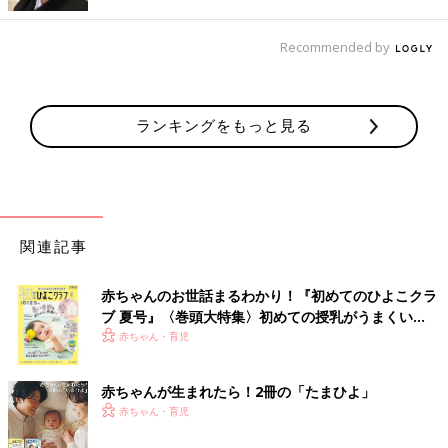
あります。日本の粉ミルクは、国産牛乳からは作られていないの
でしょうか？
Recommended by
江原さん（以下敬称略） 食品表示は最も使用量の多い原料から
順に表示する決まりがあり、さらに原料原産地表示制度に基づい
て原材料がどこの国で作られたかを提示することになっていま
ランキングをもっと見る
す。
アメリカ製造の乳糖を使用しているのは、高品質な粉ミルクを安
定して供給するためです。品質も量も安定的に入手できるという
理由でアメリカ製造の乳糖を選択しています。
関連記事
――消費者からすると原材料も国産のものがいいのかな、と思っ
てしまいますが…
赤ちゃんのお世話まるわかり！『初めてのひよこクラ
江原 粉ミルクに関していうと、私たちは「安全・安心な原料で
ブ 夏号』〈巻頭大特集〉初めての授乳がうまくい
く！ おっぱい・ミルクの基本と夏のトラブル 解決テ
あること」と「安定供給できること」を重視して原料を選択して
赤ちゃん・育児
ク
います。生乳（搾取したままの牛の乳）を使用した製品は国産の
ものの割合が多いですが、粉ミルクのように加工する製品は、安
赤ちゃんが生まれたら！2冊の「たまひよ」
定供給の面でいうとアメリカやオセアニアの原料を使用すること
赤ちゃん・育児
が多いです。それは、日本のほかの粉ミルクメーカーも同様だと
思います。