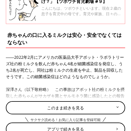
け？」【ツボウチ育児劇場 #９】
こんにちは、ツボウチといいます。現在２歳の
息子を育児中の母です。育児や家族、日々の出
来事などを漫画にしてTwitterで発信しています
（ツボウチさん／@pullalongduck）。たまひ
よONLINEでは私の妊娠から出産、育児のエピ
赤ちゃんの口に入るミルクは安心・安全でなくては
ソードを綴っていきます。今回は、粉ミルクあ
ならない
るあるのお話です。
――2022年2月にアメリカの医薬品大手アボット・ラボラトリー
ズ社の粉ミルクを飲んだ赤ちゃん4名が細菌感染症を発症し、う
ち2名が死亡し、同社は粉ミルクの生産を中止、製品を回収した
そうです。この細菌感染症はどのようなものでしょうか。
深澤さん（以下敬称略） この事故はアボット社の粉ミルクを摂
取した赤ちゃんがサカザキ菌とサルモネラ菌に感染したとの報告
があり、粉ミルクの中にサカザキ菌が確認されたというもので
このまま続きを見る
す。サルモネラ菌は食中毒と関連してよく知られていると思いま
す。サカザキ菌は自然環境中にも見られる菌ですが、乳児が感染
サクサク読める！お気に入り記事を登録可能
すると非常に重篤な感染症を起こしてしまうことがあり、とくに
注意が必要といわれています。
アプリで続きを見る