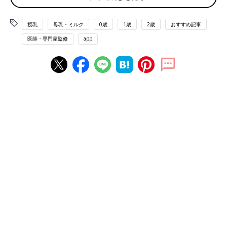
――このような事故は日本でも起こりうることでしょうか。
授乳
母乳・ミルク
0歳
1歳
2歳
おすすめ記事
深澤 WHO（世界保健機関）/FAO（国連食糧農業機関）が作成
医師・専門家監修
app
した乳児用調製粉乳の調乳に関するガイドラインの中で、70度以
上のお湯で調乳することでサカザキ菌のリスクを著しく低減でき
るとされており、厚生労働省のホームページでも紹介されていま
す。
日本国内で販売されている粉ミルクはこのガイドラインに基づ
き、70度以上のお湯で調乳することを商品パッケージなどに明示
しています。また、明治の粉ミルクは、出荷前の製品にサカザキ
菌やサルモネラ菌の混入がないことを検査で確認しています。た
だ、出荷時の製品にこれらの菌が混入してなくても、開封後の環
境からの病原微生物の混入のリスクもあるので、必ず70度以上で
調乳してほしいと思います。
日本の粉ミルクの原料は外国産だと知ってた？
――日本で粉ミルクを販売するためには、どのような衛生的な基
準が必要なのでしょうか？