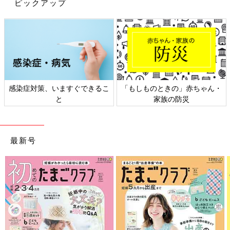
ピックアップ
いるそうですが、どのような調査をしているのですか？
江原 明治では、粉ミルクの一つ一つの成分を母乳に近づけ、母
乳で育つ赤ちゃんの成長を目指す「母乳サイエンス」に取り組み
続けています。これまでに、6000人以上のママの母乳を分析す
る「母乳調査」を実施し、40年以上にわたり「明治ほほえみ」だ
けを飲んで育った赤ちゃんの「発育調査」を実施してきました。
「母乳調査」は1979年、1998年～1999年、2012年～2014年の3
感染症対策、いますぐできるこ
「もしものときの」赤ちゃん・
回にわたって行ってきました。
と
家族の防災
さらに「発育調査」では、明治の粉ミルクだけを飲んでいる赤ち
ゃんの
1才
までの成長を調査し、母乳で育った赤ちゃんと同じよ
うに発育・発達していることを確認しています。この2つの調査
最新号
結果をもとに、赤ちゃんにとって最良の栄養である母乳をお手本
に、粉ミルクの栄養設計をしています。
――アメリカのアボット社の件ではアメリカのミルク市場の半分
近い供給を担っていたことなどの理由で、深刻なミルク不足が起
こったそうです。日本ではミルク不足にならないためにどのよう
な対策をしていますか？