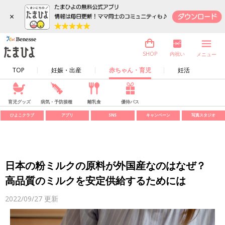
×
内祝い
SHOP
メニュー
TOP
妊娠・出産
赤ちゃん・育児
妊活
育児グッズ
病気・予防接種
離乳食
優待パス
ひよこクラブ
アプリ
SNS
キャンペーン
写真スタジオ
日本の粉ミルクの原料が外国産なのはなぜ？
高品質のミルクを安定供給するためには
2022/09/27
更新