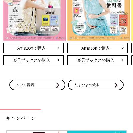
江原 粉ミルク・液体ミルクは供給責任のある商品です。赤ちゃ
んの成長を支えるミルクが不足する事態は避けなくてはならない
と考えています。明治としてはたとえば製造工場が被災した場合
も供給責任を果たせるよう、工場の回復まで供給できるくらいの
一定の在庫を確保しています。製品だけでなく原料や包材なども
同様です。また、粉ミルクは埼玉の春日部、液体ミルクは群馬の
伊勢崎の2カ所で製造していて、いずれかの工場が被災しても生
Amazonで購入
Amazonで購入
産できるようにリスクを分散させています。
楽天ブックスで購入
楽天ブックスで購入
お話・監修・画像提供／株式会社明治 深澤朝幸さん、江原秀晃
さん 取材・文／早川奈緒子、たまひよONLINE編集部
サカザキ菌やサルモネラ菌の感染を防
ムック書籍
たまひよの絵本
ぐ、赤ちゃんのミルクの正しい作り方と
は？【小児科医】
2022年2月、アメリカの医薬品大手アボット・
ラボラトリーズ社の粉ミルクに「サカザキ菌」
などが混入し、4名の赤ちゃんが細菌感染症に
かかり、うち2名の赤ちゃんが亡くなる事故が
ありました。サカザキ菌のリスクから赤ちゃん
キャンペーン
共働き家庭の増加などに伴い、2019年に発売された液体ミルク
を守るための、安全な調乳方法について小児科
の需要も増えてきているそうです。液体ミルクについて消費者か
医の工藤紀子先生と、株式会社明治の管理栄養
らどんな声が届いているか聞くと「以前は使い方などの問い合わ