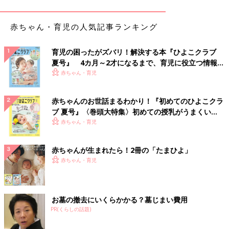
深澤 日本で粉ミルクを製造販売する上では、2つの法令を満た
赤ちゃん・育児の人気記事ランキング
す必要があります。1つは食品衛生法に基づいた乳等省令（乳及
び乳製品の成分規格等に関する省令）、もう１つは健康増進法に
育児の困ったがズバリ！解決する本『ひよこクラブ
基づいた特別用途食品に関する表示許可基準です。乳等省令は牛
夏号』 4カ月～2才になるまで、育児に役立つ情報が
乳、乳製品、粉ミルクなどについての成分規格や製造方法を定め
いっぱい！
赤ちゃん・育児
たものです。乳等省令では育児用の粉ミルクは「調製粉乳」と定
義されています。
特別用途食品の表示許可基準では、乳児用調製粉乳について、成
赤ちゃんのお世話まるわかり！『初めてのひよこクラ
分や表示の決まりごとが規格化されています。
ブ 夏号』〈巻頭大特集〉初めての授乳がうまくい
く！ おっぱい・ミルクの基本と夏のトラブル 解決テ
赤ちゃん・育児
また2018年の8月にはこの2つの法律が改正されて、現在は液体
ク
ミルクも製造販売できるようになりました。
赤ちゃんが生まれたら！2冊の「たまひよ」
液体ミルクは滅菌済みで調乳が不要であり、環境からの微生物の
赤ちゃん・育児
混入リスクが少ないことからも安全性が高いと言えます。前述の
WHO/FAOが作成した乳児用調製粉乳の調乳に関するガイドライ
ンでも、滅菌された液体ミルクには病原菌が存在せず感染のリス
クがないと記載されています。
お墓の撤去にいくらかかる？墓じまい費用
PR(くらしの話題)
――明治「ほほえみ」は原材料名に「乳糖（アメリカ製造）」と