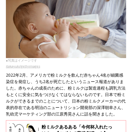
●写真はイメージです
itakayuki/gettyimages
2022年2月、アメリカで粉ミルクを飲んだ赤ちゃん4名が細菌感
染症を発症し、うち2名が死亡したというニュース報道がありま
した。赤ちゃんの成長のために、粉ミルクは製造過程も調乳方法
もとくに安全に気をつけなくてはならないものです。日本で粉ミ
ルクができるまでのことについて、日本の粉ミルクメーカーの代
表的存在である明治のニュートリション開発部の深澤朝幸さん、
乳幼児マーケティング部の江原秀晃さんに話を聞きました。
粉ミルクあるある「今何杯入れたっ