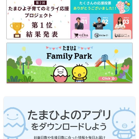
“マニュアルどおりにはいかない！” 低月
齢赤ちゃんのおむつ替えの困ったを解
決！【専門家】
赤ちゃんのお世話は、正しいやり方を教わって
いても、実際に子育てをし始めてみると “言わ
れていたとおりにできない！“ということが
多々あるもの。今回は、赤ちゃんが低月齢の時
期にありがちな“おむつ替えの、マニュアルど
おりにいかない！“について、助産師の中村真
奈美先生にアドバイスをもらいました。
妊娠日数や生後日数に合った情報を毎日お届け