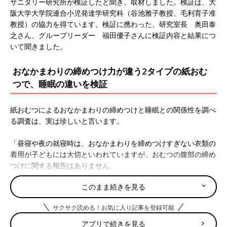
サニタリー研究所が検証したと聞き、取材しました。検証は、大
阪大学大学院連合小児発達学研究科（谷池雅子教授、毛利育子准
教授）の協力を得ています。検証に携わった、研究室長 奥田泰
之さん、グループリーダー 福田優子さんに検証内容と結果につ
いて聞きました。
おなかまわりの締めつけ力が違う2タイプの紙おむ
つで、睡眠の違いを検証
紙おむつによるおなかまわりの締めつけと睡眠との関係性を調べ
る調査は、実は珍しいと言います。
「昼寝や夜の就寝時は、おなかまわりを締めつけすぎない衣類の
着用が子どもには大切といわれていますが、おむつの腹部の締め
つけに関する報告はありません。
おむつはもれないように、おなかまわりの締めつけが強いものが
このまま続きを見る
あったり、テープタイプだと、ママやパパがテープをきつく締め
ることもありますが、そうしたことが、育ち盛りの乳幼児の睡眠
サクサク読める！お気に入り記事を登録可能
にどのような影響を与えているのかということは不明でした。そ
こで今回、検証してみました」（福田さん）
アプリで続きを見る