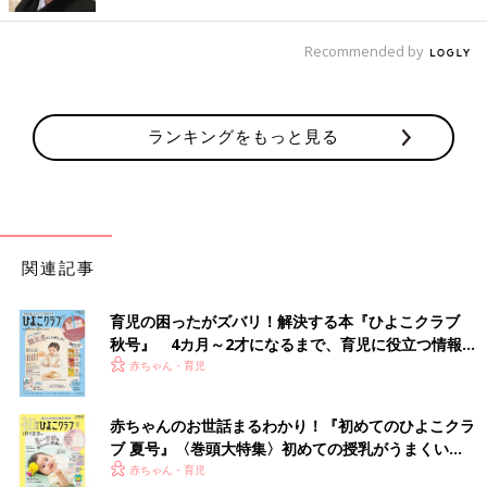
Recommended by
なかには「おなかまわりの締めつけって、商品によってそんなに
違うの？」と思うママやパパもいるかもしれませんが、接触圧測
定器で締めつけ力を調べたところ、今回の検証で使用した締めつ
けが強いおむつは、Mサイズでは締めつけが弱いおむつの2.7
ランキングをもっと見る
倍。Lサイズでは2倍の差がありました。また体動量や心拍数の結
果にも差が出ています。
「検証の結果、寝かしつけ始めた時刻には差がないのですが、11
名中8名が、締めつけ力が小さいおむつのほうが“寝つくまでの時
関連記事
間”が短い結果が得られました。また締めつけ力が小さいおむつ
のほうが、夜中、目覚める回数も少なく、起床時刻も早い傾向が
見られました。子ども自ら目覚めた時刻を起床時刻として測定し
育児の困ったがズバリ！解決する本『ひよこクラブ
てもらっているので、夜中、目覚める回数が少なくなるなど、睡
秋号』 4カ月～2才になるまで、育児に役立つ情報が
眠の質の向上により起床時刻が早くなった可能性が考えられま
いっぱい！
赤ちゃん・育児
す。
赤ちゃんのお世話まるわかり！『初めてのひよこクラ
また締めつけ力が小さいおむつのほうが、寝ているときの寝返り
ブ 夏号』〈巻頭大特集〉初めての授乳がうまくい
や布団をはぐなどの動きが少ないこともわかり、深い睡眠が増加
く！ おっぱい・ミルクの基本と夏のトラブル 解決テ
赤ちゃん・育児
した可能性が考えられます」（福田さん）