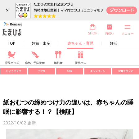
×
内祝い
SHOP
メニュー
TOP
妊娠・出産
赤ちゃん・育児
妊活
育児グッズ
病気・予防接種
離乳食
優待パス
ひよこクラブ
アプリ
SNS
キャンペーン
写真スタジオ
紙おむつの締めつけ力の違いは、赤ちゃんの睡
眠に影響する！？【検証】
2022/10/02
更新