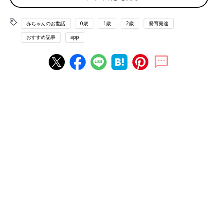
検証は、６カ月～12カ月の乳幼児14名を3グループに分けて2021
赤ちゃんのお世話
0歳
1歳
2歳
発育発達
年9月～12月に行いました。普段通りの睡眠を測定するため検証
は自宅で行ってもらい、腹部への締めつけ力が異なるパンツ型紙
おすすめ記事
app
おむつ2タイプ（サイズは、いつも使っているものと同じ）をは
いてもらいました。
肌触りや吸収力など同じ条件で検証するために、すべて同じおむ
つを使用。おなかまわりの締めつけ力だけを変えました。
おむつは、それぞれ平日の夜に５日間連続で着用してもらい、そ
のうちの3日間の睡眠中に、子どもに活動量計と心拍数計を装着
してもらい、体の動きの量や心拍数を測定します。また、睡眠中
の様子を赤外線カメラで動画撮影します。
ほかにもママやパパには睡眠日誌やアンケートに協力してもら
い、①起床時刻、②夜、
寝かしつけ
始めた時刻、③夜、実際に眠
った時刻、④夜間のおむつ交換の時刻、排尿・排便の有無などを
こまかく記入してもらいました。
また体調不良の子はデータからはずしており、最終的には11名の
乳幼児が評価対象になりました。