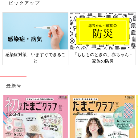
ピックアップ
「ママやパパに記入してもらった睡眠日誌を見ても、おなかまわ
りの締めつけ力の違いによって、もれ率に差はありませんでし
た。
もれの原因は、フィット感と吸収性です。体にフィットしないゆ
るいおむつや吸収性が低いおむつだともれやすいのですが、おな
かまわりのゴムがきついからといってもれを防ぐことにはなりま
せん。
これはテープタイプも同様で、テープをきつく締めたからといっ
感染症対策、いますぐできるこ
「もしものときの」赤ちゃん・
てもれを防ぐことにはなりません。テープタイプの場合は、多少
と
家族の防災
個人差はありますが、おなかまわりにママやパパの指が１本入る
ぐらいのゆるさが目安です」（福田さん）
最新号
また入り枚数と価格のバランスで選ぶなど、大人目線でおむつを
選ぶこともあると思いますが、おむつを実際にはくのは子どもで
す。そのため子ども目線で選ぶことが大切とも言います。
「今回の検証では子どもにとって快適なおむつだと睡眠の質が高
まり、よい睡眠がとれることがわかりました。
翌日の朝の起床も早くなった結果から、ぐっすり眠ってスッキリ
起きるということにつながり、生活リズムを育む一助になるかも