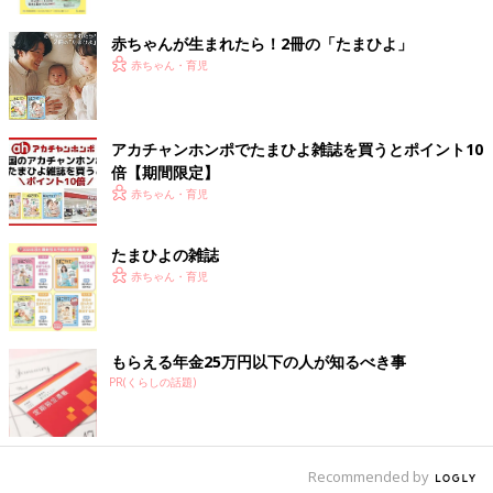
ク
赤ちゃんが生まれたら！2冊の「たまひよ」
検証に参加したママやパパからは、次のような声が聞かれまし
赤ちゃん・育児
た。
●締めつけ力が小さいおむつのほうが、リラックスして寝ていた
ような気がしました。
●締めつけ力が小さいおむつのほうが、目覚める頻度が少ないよ
アカチャンホンポでたまひよ雑誌を買うとポイント10
うに感じました。
倍【期間限定】
●夜中、必ず
授乳
があったのに、締めつけ力が小さいおむつだ
赤ちゃん・育児
と、夜、一度も起きなくてびっくりしました。
たまひよの雑誌
締めつけ力の差によるゴムのあと
赤ちゃん・育児
もらえる年金25万円以下の人が知るべき事
PR(くらしの話題)
Recommended by