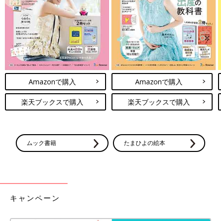
しれません。
おむつを選ぶときは、子どもの使い心地・はき心地も考慮してい
ただけたらと思います」（奥田さん）
お話・監修・写真・図版提供／花王 取材・文／麻生珠恵、たま
ひよONLINE編集部
「夜中、何回も起きる」「寝つきが悪い」など子どもの睡眠で困
Amazonで購入
Amazonで購入
ったときは、おなかまわりをチェックして、おむつがきつくない
か確認してみてはどうでしょうか。今回の検証に協力した、大阪
楽天ブックスで購入
楽天ブックスで購入
大学大学院連合小児発達学研究科 毛利育子准教授は「睡眠は脳
発達に非常に重要です。とりわけ乳児期には脳が最も発達するた
め、十分な長さの良質の睡眠が必要であることが近年明らかにな
ってきました。よい睡眠のためには環境も重要で、体に直接触れ
ムック書籍
たまひよの絵本
るおむつの装着感は、子どもにとって非常に重要な環境要因で
す。快適で負担がかからないおむつを選んであげてください」と
言います。
キャンペーン
●記事の内容は記事執筆当時の情報であり、現在と異なる場合が
あります。