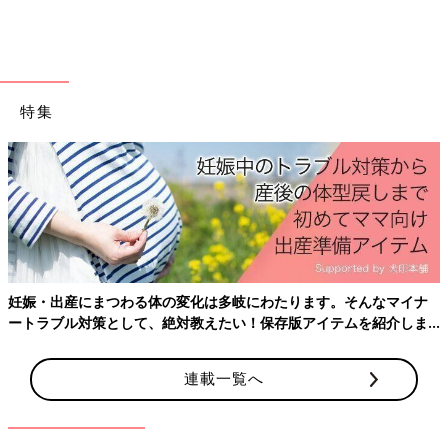
特集
写真上は、締めつけ力が小さいおむつをはいたとき。下は締めつ
け力が大きいおむつをはいたとき。下の写真は、おなかまわりに
ゴムのあとが強く残っていたり、赤くなっていることがわかりま
す。
もれの原因はフィット感と吸収性。おなかまわりの
妊娠・出産にまつわる体の変化は多岐にわたります。そんなマイナ
ートラブル対策として、絶対教えたい！保存版アイテムを紹介しま
締めつけは関係なし
す。
連載一覧へ
「おなかまわりをしっかり締めないと、もれが心配」というママ
やパパもいるかもしれませんが、今回の検証では、おなかまわり
をきつく締めつけなくてももれが増えないこともわかりました。