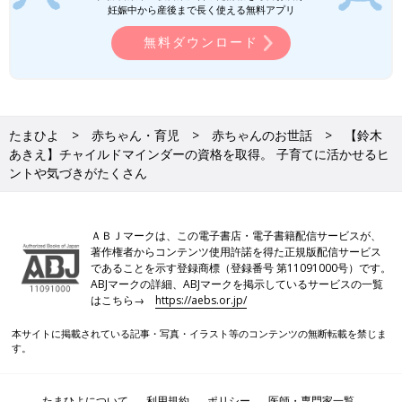
妊娠中から産後まで長く使える無料アプリ
無料ダウンロード
PROFILE
1987年生まれ。TBSテレビ『王様のブランチ』をはじめ、数々
のテレビ・ラジオ番組などで活躍。Eテレ「すくすく子育て」で
はMCを務める。2017年に結婚。18年9月に男の子、20年12月に
女の子を出産し、2児のママに。
たまひよ
赤ちゃん・育児
赤ちゃんのお世話
【鈴木
オフィシャルブログ 「エンガワとサツマイモ」
あきえ】チャイルドマインダーの資格を取得。 子育てに活かせるヒ
ントや気づきがたくさん
公式Twitter(@suzuki_akie)
公式Instagram(akiesuzuki0312)
ＡＢＪマークは、この電子書店・電子書籍配信サービスが、
著作権者からコンテンツ使用許諾を得た正規版配信サービス
であることを示す登録商標（登録番号 第11091000号）です。
ABJマークの詳細、ABJマークを掲示しているサービスの一覧
はこちら→
https://aebs.or.jp/
本サイトに掲載されている記事・写真・イラスト等のコンテンツの無断転載を禁じま
す。
たまひよについて
利用規約
ポリシー
医師・専門家一覧