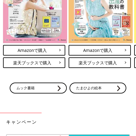
チャイルドマインダーの講座は、私がそうだったように、子育て
のヒントが見つかるかもしれないので、子どもの発達に興味があ
るママ、育児に悩んでいるママは、ぜひ受けてみてほしいな、と
思います。
お話／鈴木あきえさん 取材・文／本間勇気、たまひよONLINE
編集部
Amazonで購入
Amazonで購入
「２人目は何歳差がいい？」きょうだい
の年齢差別お世話のポイント【専門家】
楽天ブックスで購入
楽天ブックスで購入
「２人目の子どもが欲しい」と思ったとき、
「何歳差がいいの？」と１人目との年齢差を考
えてみるママやパパは多いようです。そこで、
きょうだいの年齢差別にお世話がどのように変
ムック書籍
たまひよの絵本
わり、その時のポイントなどについて保健師・
「チャイルドマインダーになって得たこと・学んだことを、自分
助産師の平田かおり先生に聞きました。どの年
の子育てに活かしつつ、SNSなどを通してママたちに発信できた
齢差もいいところ、大変なところがあります。
らいいな」と鈴木さん。今後は、憧れだった保育士になるための
〝うちの場合“を考える参考にしてみて。
勉強にもチャレンジしていきたいとのことです。
キャンペーン
鈴木あきえさん（タレント）