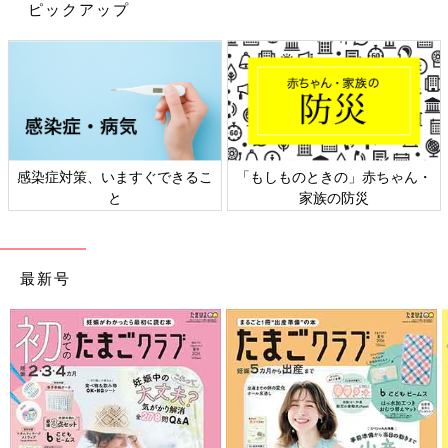
ピックアップ
て、イヤイヤモードがスムーズに終わりました。自分が子どもと
同じ立場になって、気持ちに共感して接すると、うまくいくのだ
なと身をもって実感したんです。
また、そういった息子とのやりとりを通して、自分が子どものこ
ろの気持ちも思い出せましたし、「ママとして、こういうふうに
させなきゃ」と子どもに指示し、従わせようと思えば思うほど、
うまくいかないのだなということもわかりました。
感染症対策、いますぐできるこ
「もしものときの」赤ちゃん・
そして私がもう一つラクになったことは、読み聞かせ。わが家で
と
家族の防災
は、就寝前に絵本を読むのですが、今までは、ものすごく疲れて
いるときに子どもたちに「これ読んで」って言われたら、不機嫌
に「はいはいっ」て感じで、巻きで読んでいたんですよ（笑）。
最新号
でもそうではなく、「今日、ママ疲れているから、1冊でい
い？」と伝えれば、子どもも「いいよ」って言ってくれるんで
す。子どもとは持ちつ持たれつの関係でいいんですよね。今まで
は、「ママだから、しなければいけないし、つらくても子どもの
ために絵本を読まなければいけない」と勝手に思い込んでいたの
で、そういうところを手放せたというか、学びながら自分が一番
救われたのかもしれません。