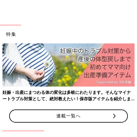
特集
おふろ〜就寝までは毎日バタバタ。娘の仕上げ磨き中、息子は遊びながら待ってい
てくれます。
――チャイルドマインダーになるための講座を受けて、鈴木さん
が一番よかったと思っていることはなんですか？
あきえ 私が一番よかったのは、子どもの発達に合わせた言葉が
けを知れたことです。たとえば、息子は「イヤイヤ・ヤダヤダ」
が長引いていていたのですが、授業で先生に教えてもらった言葉
妊娠・出産にまつわる体の変化は多岐にわたります。そんなマイナ
がけをしてみたらすごく効果があって！
ートラブル対策として、絶対教えたい！保存版アイテムを紹介しま
たとえば、イヤイヤが始まったら、息子に「あ、イヤイヤ虫が来
す。
ているんですね？どの辺にいる？」と聞くんです。すると息子は
「口の近くにいる」などと言ってくるので、「あ〜それは大変だ
連載一覧へ
ね。イヤイヤ虫すごく多いみたいだから、いなくなったら教えて
ね。それまでママは待っているから、退治できたら教えてね」っ
て伝えると、息子が「退治できるよ」ってヒーローみたいになっ