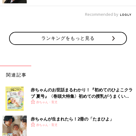
Recommended by
ランキングをもっと見る
課題で作成した手作りおもちゃ。子どもの発達に合わせ、好奇心を刺激しながら遊
べるものを考えました。
――チャイルドマインダーとは、どのような資格で、講座ではど
のようなことを勉強するのでしょうか？
関連記事
あきえ チャイルドマインダーという資格は、イギリス発祥の家
庭保育の専門職の資格です。チャイルドマインダーになると、
0
才
〜12才の子どもを、それぞれの家庭の教育方針に沿い、保育を
赤ちゃんのお世話まるわかり！『初めてのひよこクラ
おこなうことができ、親子カフェや習い事教室なども開業できま
ブ 夏号』〈巻頭大特集〉初めての授乳がうまくい
す。授業はオンラインで受ける講座もあれば、沐浴の練習や救急
く！ おっぱい・ミルクの基本と夏のトラブル 解決テ
赤ちゃん・育児
救護法を受けるなど、実習もありました。子どもの発達段階を学
ク
ぶのはもちろんのこと、手作りおもちゃを作り、どんな発達を意
赤ちゃんが生まれたら！2冊の「たまひよ」
識して作ったかを発表したり、開業するにあたってのお金の勉強
赤ちゃん・育児
をしたり…。トータルで７カ月くらいのカリキュラムだったので
すが、多岐にわたってさまざまなことを学ぶことができました。