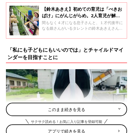
【鈴木あきえ】初めての育児は「べきお
ばけ」にがんじがらめ。2人育児が解放
してくれた
間もなく４才になる息子さんと、１才代後半に
なる娘さんがいるタレントの鈴木あきえさん。
初めての育児では、「〇〇すべき」にとらわれ
ていたそうですが、2人目を育てていく過程
で、考え方が変化したそう。その理由や夫婦で
「私にも子どもにもいいのでは」とチャイルドマイ
のきょうだい育児の様子について、たっぷり話
ンダーを目指すことに
してくれました。
このまま続きを見る
サクサク読める！お気に入り記事を登録可能
アプリで続きを見る