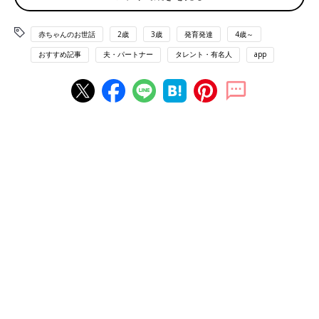
赤ちゃんのお世話
2歳
3歳
発育発達
4歳～
おすすめ記事
夫・パートナー
タレント・有名人
app
娘は息子のまねっこが大好き。お兄ちゃんからいろいろなことを、どんどん吸収し
ています。
――今年の夏に、チャイルドマインダーの資格を取得されたそう
ですが、その理由を教えてください。
あきえさん（以下敬称略） 私は、元々子どもの成長に対してす
ごく興味があり、学生時代に保育士を目指すか、芸能のお仕事を
するか悩んでいました。結果的に、現在も芸能のお仕事をしてい
るのですが、子どもが生まれて自分が親になったということや、
MCをしているNHKの情報番組「すくすく子育て」で専門家の方
たちに子育てに関するさまざまなお話を聞くことで、「私ももっ
と子どもの成長について学びたいな」という興味がどんどん強く
なっていったんです。
――元々興味があったことが、子育てや仕事を通して、より強く
なったのですね。