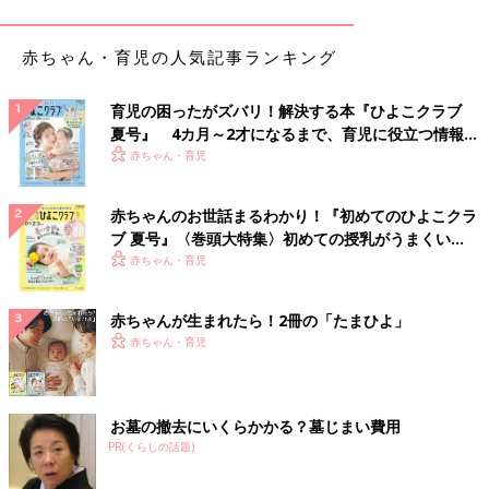
あきえ はい、そうなんです。それと、きょうだい育児が始ま
り、「こんなときはどうしたらいいんだろう」「どんな声かけ
赤ちゃん・育児の人気記事ランキング
や、かかわり方をすればいいんだろう」と、悩むことがすごく増
えてしまって…。「このタイミングで、子どもとのかかわり方を
育児の困ったがズバリ！解決する本『ひよこクラブ
学ぶというのは、私にも子どもにもいいのではないかな」と思
夏号』 4カ月～2才になるまで、育児に役立つ情報が
い、チャイルドマインダーになるために、養成講座を受けること
いっぱい！
赤ちゃん・育児
を決めました。
赤ちゃんのお世話まるわかり！『初めてのひよこクラ
課題や提出物に追われ、子どもが乳児期以来の睡眠
ブ 夏号』〈巻頭大特集〉初めての授乳がうまくい
不足に
く！ おっぱい・ミルクの基本と夏のトラブル 解決テ
赤ちゃん・育児
ク
赤ちゃんが生まれたら！2冊の「たまひよ」
赤ちゃん・育児
お墓の撤去にいくらかかる？墓じまい費用
PR(くらしの話題)