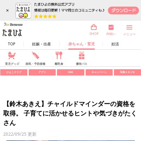
×
内祝い
SHOP
メニュー
TOP
妊娠・出産
赤ちゃん・育児
妊活
育児グッズ
病気・予防接種
離乳食
優待パス
ひよこクラブ
アプリ
SNS
キャンペーン
写真スタジオ
【鈴木あきえ】チャイルドマインダーの資格を
取得。 子育てに活かせるヒントや気づきがたく
さん
2022/09/25
更新