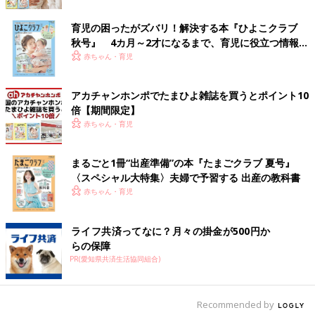
育児の困ったがズバリ！解決する本『ひよこクラブ
授業は週１回で、実習があるときは週２回なので、子育てとお仕
秋号』 4カ月～2才になるまで、育児に役立つ情報が
事をしながらでもどうにか大丈夫だったのですが、課題の提出物
いっぱい！
赤ちゃん・育児
が本当に多くて…。子どもが起きる前や、夜
寝かしつけ
た後に課
題に取り組んで、子どもが乳児だったとき以来の睡眠不足になり
ましたね（笑）。でも、課題提出が終わったときの、「終わった
アカチャンホンポでたまひよ雑誌を買うとポイント10
ー！」という達成感を味わえるのはすごくうれしかったです。
倍【期間限定】
赤ちゃん・育児
子どもに指示して従わせようと思うほど、うまくい
かないと知った
まるごと1冊“出産準備”の本『たまごクラブ 夏号』
〈スペシャル大特集〉夫婦で予習する 出産の教科書
赤ちゃん・育児
ライフ共済ってなに？月々の掛金が500円か
らの保障
PR(愛知県共済生活協同組合)
Recommended by