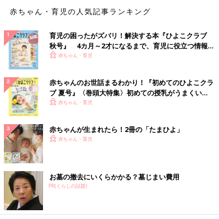
赤ちゃん・育児の人気記事ランキング
育児の困ったがズバリ！解決する本『ひよこクラブ
秋号』 4カ月～2才になるまで、育児に役立つ情報が
いっぱい！
赤ちゃん・育児
赤ちゃんのお世話まるわかり！『初めてのひよこクラ
ブ 夏号』〈巻頭大特集〉初めての授乳がうまくい
く！ おっぱい・ミルクの基本と夏のトラブル 解決テ
赤ちゃん・育児
ク
赤ちゃんが生まれたら！2冊の「たまひよ」
赤ちゃん・育児
お墓の撤去にいくらかかる？墓じまい費用
PR(くらしの話題)