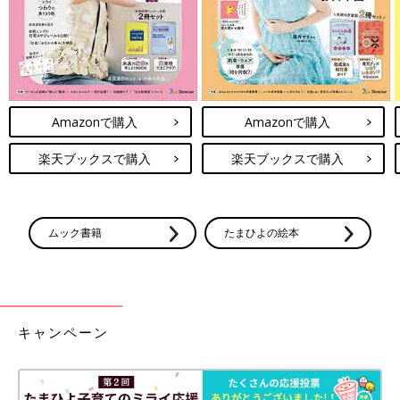
Amazonで購入
Amazonで購入
楽天ブックスで購入
楽天ブックスで購入
おしゃぶりのせいなのか、元々そういう歯並びだったのかはわか
りませんがとりあえず歯医者さんがやめさせろと言うのでやめさ
せることにしました。
ムック書籍
たまひよの絵本
夜泣き
してもおしゃぶりさえすればすぐに寝付いてくれるのでダ
ラダラと使っていましたが潮時のようです。
ネットでは
2歳
半くらいまでにやめればいいというようなことも
書いてありましたがまぁいい機会なんでね。
よっぽど怒られたのかヨメさんが「あんな言い方しなくてもいい
キャンペーン
のに！」と憤っていたので、次回ヨメさんが怒られないようにし
っかりとやめさせたいと思います。
その模様は近いうちにまたこちらのマンガでお伝えします。たぶ