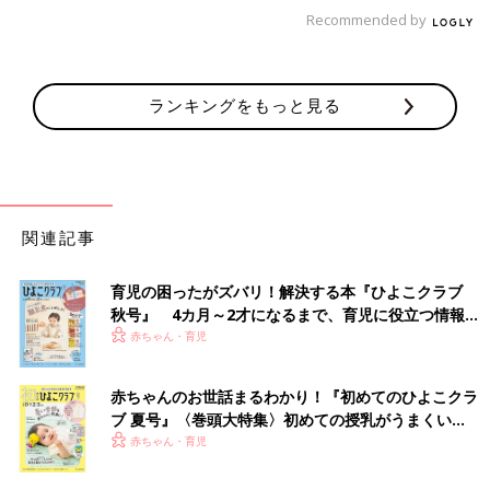
Recommended by
ランキングをもっと見る
関連記事
育児の困ったがズバリ！解決する本『ひよこクラブ
秋号』 4カ月～2才になるまで、育児に役立つ情報が
いっぱい！
赤ちゃん・育児
赤ちゃんのお世話まるわかり！『初めてのひよこクラ
ブ 夏号』〈巻頭大特集〉初めての授乳がうまくい
く！ おっぱい・ミルクの基本と夏のトラブル 解決テ
赤ちゃん・育児
ク