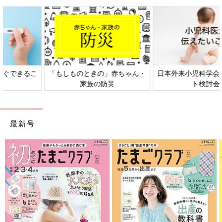
・
日本外来小児科学会リーフレッ
六星占術 細木かおりさんの人
ト検討会
相談
最新号