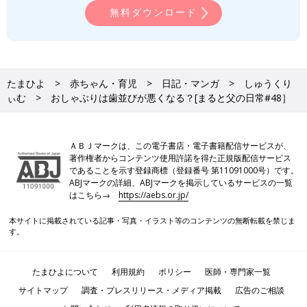
●ヨメさんが管理してるインスタ
無料ダウンロード
@maruru.papa
●細々やってるTwitter
@SHUCREAMS
たまひよ
赤ちゃん・育児
日記・マンガ
しゅうくり
●再生数の少ないYoutube
ぃむ
おしゃぶりは歯並びが悪くなる？[まると父の日常#48］
しゅうくりコミック
ＡＢＪマークは、この電子書店・電子書籍配信サービスが、
著作権者からコンテンツ使用許諾を得た正規版配信サービス
であることを示す登録商標（登録番号 第11091000号）です。
前の話
次の話
ABJマークの詳細、ABJマークを掲示しているサービスの一覧
全世界を揺るがす息
一覧
子育ては「これ」の繰
子とその仲間達[まる
り返しである。[まると
はこちら→
https://aebs.or.jp/
と父の日常#47］
父の日常#49］
本サイトに掲載されている記事・写真・イラスト等のコンテンツの無断転載を禁じま
す。
たまひよについて
利用規約
ポリシー
医師・専門家一覧
サイトマップ
調査・プレスリリース・メディア掲載
広告のご相談