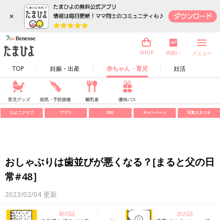
×
内祝い
SHOP
メニュー
TOP
妊娠・出産
赤ちゃん・育児
妊活
育児グッズ
病気・予防接種
離乳食
優待パス
ひよこクラブ
アプリ
SNS
キャンペーン
写真スタジオ
おしゃぶりは歯並びが悪くなる？[まると父の日
常#48］
2023/02/04
更新
前の話
次の話