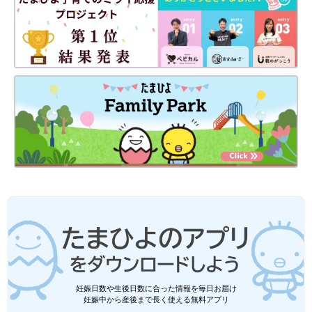
ん。
おしゃぶりを使うと歯並びが悪くなる!?
小児歯科医に聞きました
「おしゃぶりを使うと歯並びが悪くなる」とい
ううわさを聞いたことがありませんか？ おし
ゃぶりに詳しい小児歯科医の井上美津子先生
に、本当のところを伺いました。
【しゅう くりぃむ】
福岡県在住のイラストレーター・漫画家。
在宅で働きながら家事・育児やっとります。
■LINEスタンプ発売中！【<薄毛赤ちゃん>まるくんスタンプ】
我が子が薄毛というお父さんお母さんはぜひ使ってみて下さい。
→こちらから購入いただけます
各種SNSで漫画やイラスト載せてます。
よかったらフォロー・チャンネル登録どうぞ。
妊娠日数や生後日数に合った情報を毎日お届け
妊娠中から産後まで長く使える無料アプリ