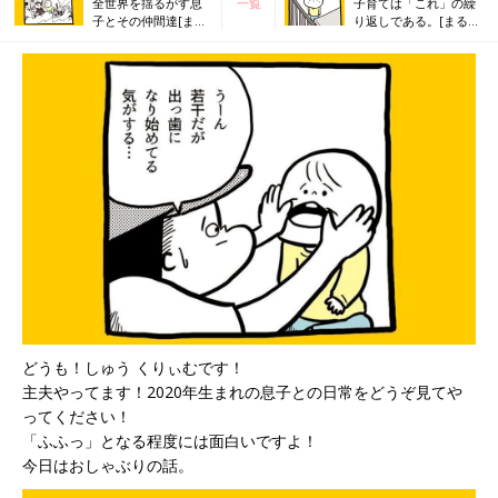
全世界を揺るがす息
一覧
子育ては「これ」の繰
子とその仲間達[まる
り返しである。[まると
と父の日常#47］
父の日常#49］
どうも！しゅう くりぃむです！
主夫やってます！2020年生まれの息子との日常をどうぞ見てや
ってください！
「ふふっ」となる程度には面白いですよ！
今日はおしゃぶりの話。