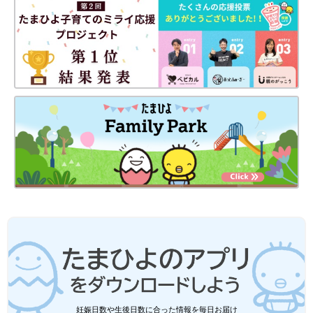
アカンヒトズカン
Amazonで見る
楽天ブックスで見る
※文中のコメントは「たまひよ」アプリユーザーから集めた体験
談を再編集したものです。
※記事の内容は記事執筆当時の情報であり、現在と異なる場合が
あります。
「ゴマ団子かと思ったら、まさかのアリ
だった!!」」これまで生きてきた中で私
が出会ったびっくり仰天な食べ物
今回のテーマは、「これまで生きてきた中で食
べた変なもの」についてです。口コミサイト
「ウィメンズパーク」からママたちの声を紹介
するとともに、エッセイストの鳥居りんこさん
にも聞きました。
妊娠日数や生後日数に合った情報を毎日お届け