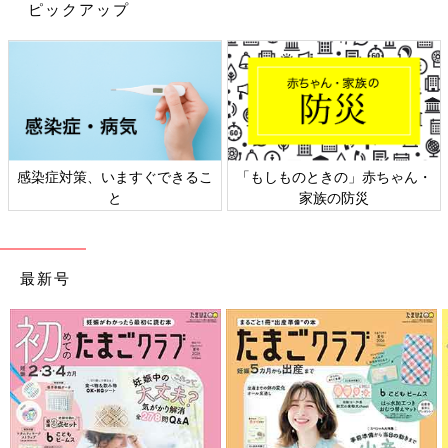
ピックアップ
感染症対策、いますぐできるこ
「もしものときの」赤ちゃん・
と
家族の防災
PROFILE）
最新号
大阪府出身。芸人として活動後、放送作家へ転身。夫は芸人・２
丁拳銃の修士さん。現在は吉本総合芸能学院（ＮＳＣ）東京校の
講師、著書・脚本等の作家業に加え、メディア出演など多方面で
活躍中。最新刊に『アカンヒトズカン』（学研プラス）など多
数。