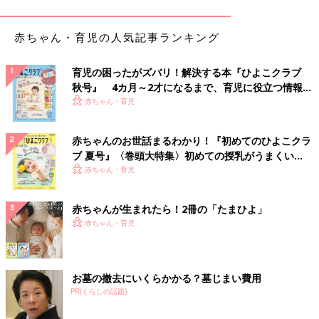
が、3ヶ月になった今は大人顔負けにしっかりきばっています
(笑)。きばっている顔がいつもの可愛い顔からは想像できないく
赤ちゃん・育児の人気記事ランキング
らい、眉間にシワを寄せて必死なのが、また違った可愛さです
(笑)」（しーおん）
育児の困ったがズバリ！解決する本『ひよこクラブ
秋号』 4カ月～2才になるまで、育児に役立つ情報が
言い間違いや想定外の行動にビックリした出来事も
いっぱい！
赤ちゃん・育児
今ではいい思い出に
赤ちゃんのお世話まるわかり！『初めてのひよこクラ
中学生と高校生に成長したお子さんを持つ、野々村友紀子さん。
ブ 夏号』〈巻頭大特集〉初めての授乳がうまくい
お子さんが小さい頃を振り返っていただき、お子さんとの思い出
く！ おっぱい・ミルクの基本と夏のトラブル 解決テ
赤ちゃん・育児
について語っていただきました。
ク
赤ちゃんが生まれたら！2冊の「たまひよ」
「お子さんたちのエピソードは、どれもかわいらしいですね。2
赤ちゃん・育児
人の子どもたちが小さかった頃を思い出して懐かしくなりまし
た。
うちの子どもは
2歳
違いだったので、小さい頃の子育ては本当に
お墓の撤去にいくらかかる？墓じまい費用
大変でした。
PR(くらしの話題)
下の子を抱っこしながら、上の子をおんぶというのが当たり前。