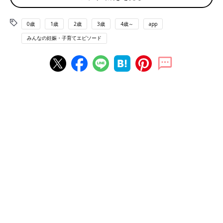
「生まれた直後、カンガルーケアをしてもらって写真を撮ろうと
したら、赤ちゃんの指がピースしていました（笑）。一生忘れな
いと思います」(りうりう)
0歳
1歳
2歳
3歳
4歳～
app
みんなの妊娠・子育てエピソード
■夫にそっくり
「生まれたばかりなのに、遠山の金さん状態で片方の肩だけ出し
て何食わぬ顔でいたり、寝相と表情がパパそっくりだったことで
す！」(Raikana)
■ムンクの叫び？！
「毎回、顔を子宮の壁に押しつけていたので
エコー写真
が、ムン
クの叫びのようなものばかりです…」（たたらば）
■現金な赤ちゃんの行動に爆笑
「祖母が一生懸命あやしても、祖父にばかり顔を向ける息子。ス
ネた祖母が『私には興味ないみたい』と言った瞬間、祖母の方を
向いて『あうー！』と話しかけ出しました。あまりに現金な反応
で家族一同爆笑です」（めーぷる）
■力む姿にほっこり
「新生児の時は、いつウンチをしたのかわからなかったのです