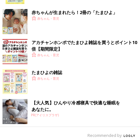
ク
振り返ると、言い間違いや想定外の行動などの子どもエピソード
赤ちゃんが生まれたら！2冊の「たまひよ」
はつきません。私は子どものかわいいエピソードを忘れないため
赤ちゃん・育児
に、スマホのメモに残しています。こんなことあったなぁと、今
でもたまに見返すこともあるほどです。
アカチャンホンポでたまひよ雑誌を買うとポイント10
そんな子どもたちも中学生と高校生に成長し、ご飯を作っておけ
倍【期間限定】
ば自分で温めて食べてくれますし、カレーも甘口と大人用の辛口
赤ちゃん・育児
の2種類を作らなくてもよくなるなど、当たり前のことですが、
大きくなると本当に助かるなぁと。たまにですが、『ママ、いつ
たまひよの雑誌
もありがとう』と感謝の手紙を残してくれたり、私が気持ちよく
赤ちゃん・育児
仕事と家事が両立できるように気遣ってくれたりするようにもな
りました。
もちろん思春期なので、『ママ、ウザイ』とか、『エモイなんて
【大人気】ひんやり冷感寝具で快適な睡眠を
無理して使わないほうがいいよ。それに最近使わないし…』など
あなたに。
と、生意気な一面もあります。私がカラオケで歌をうたえば、
PR(アイリスプラザ)
『それ、１年前に流行っていた曲よ』などとツッコまれ、流行遅
れ呼ばわりされることもあります。なぜか私が歌う曲は、１年遅
れらしいのです。
Recommended by