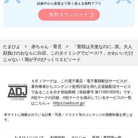
妊娠中から産後まで長く使える無料アプリ
無料ダウンロード
たまひよ
赤ちゃん・育児
「普段は天使なのに…笑。大人
顔負けのおならに白目、このタイミングでピース!？」かわいいだけ
じゃない！我が子のびっくりエピソード
ＡＢＪマークは、この電子書店・電子書籍配信サービスが、
著作権者からコンテンツ使用許諾を得た正規版配信サービス
であることを示す登録商標（登録番号 第11091000号）です。
ABJマークの詳細、ABJマークを掲示しているサービスの一覧
はこちら→
https://aebs.or.jp/
本サイトに掲載されている記事・写真・イラスト等のコンテンツの無断転載を禁じま
す。
たまひよについて
利用規約
ポリシー
医師・専門家一覧