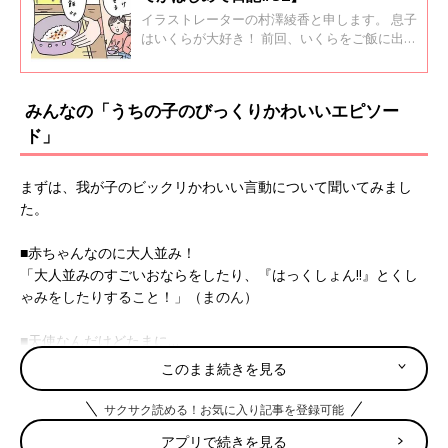
イラストレーターの村澤綾香と申します。 息子
はいくらが大好き！ 前回、いくらをご飯に出し
たとき、 「生き返る〜」と、まるで温泉につか
っているような感じで発言していて、 笑ってし
まいました。
みんなの「うちの子のびっくりかわいいエピソー
ド」
まずは、我が子のビックリかわいい言動について聞いてみまし
た。
■赤ちゃんなのに大人並み！
「大人並みのすごいおならをしたり、『はっくしょん‼』とくし
ゃみをしたりすること！」（まのん）
■天使なんだけどたまに…
「赤ちゃんの寝顔は天使ですが、たまに白目むいて変顔の時は、
このまま続きを見る
声を出して笑っちゃいます」（ももじろう）
サクサク読める！お気に入り記事を登録可能
■指がピース
アプリで続きを見る