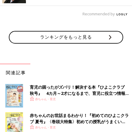
あと追いの時期は、トイレのドアを閉めると泣くので、変顔をし
たり、バイバイと手をふったり、ゆっくりトイレするのもままな
らないこともあったほどです。
Recommended by
ある時は、ほんの少し目を離したスキに、下の子がオムツを脱い
で、その側で上の子がオムツから転げ落ちたウンチを拾おうとし
ランキングをもっと見る
た姿を目にした時は、叫びそうになるくらい慌てたとこともあり
ます（笑）。
上の子が
幼稚園
の年中さんの時に、パパの仕事を発表することが
あったのですが、お友だちに芸人と言ってもわからないから、
『みんなをげんきにする仕事よ』と伝えると、当日、『みんなに
でんちを配る仕事です』と発表…。周りのママたちは、『なんな
関連記事
のその仕事…』と、一瞬ざわつき微妙な雰囲気になったこともあ
ります。
育児の困ったがズバリ！解決する本『ひよこクラブ
秋号』 4カ月～2才になるまで、育児に役立つ情報が
子どもって白目がむけるようになった、ベロが鼻についたなどと
いっぱい！
赤ちゃん・育児
できることが増えると、『ママー、これ見てー！』と、よく言っ
てきますよね。子どもの見せたい気持ちもわかるのですが、それ
赤ちゃんのお世話まるわかり！『初めてのひよこクラ
を今？ と思うようなタイミングで言ってくるので、その都度確
ブ 夏号』〈巻頭大特集〉初めての授乳がうまくい
認して、『すごいねー』と褒めなくてはいけないという大変な時
く！ おっぱい・ミルクの基本と夏のトラブル 解決テ
赤ちゃん・育児
期もありました。