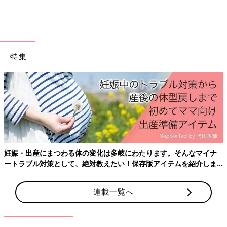
老いては子に従えということわざがあります、いや、まだ老いて
はいませんが、最近は子どもたちから教えられることが増えまし
た。私が苦手なIT用語や、ニュースで取り上げられる国の地理な
どについて教えてくれる姿を見ると、感慨深いものがあります
特集
ね」（野々村友紀子さん）
どのエピソードも、ほのぼのするものばかりです。小さい頃はマ
マもパパも大変ですが、その時のエピソードは、忘れられない大
切な思い出ですね。
（取材・文／酒井範子）
野々村友紀子さん
妊娠・出産にまつわる体の変化は多岐にわたります。そんなマイナ
ートラブル対策として、絶対教えたい！保存版アイテムを紹介しま
す。
連載一覧へ