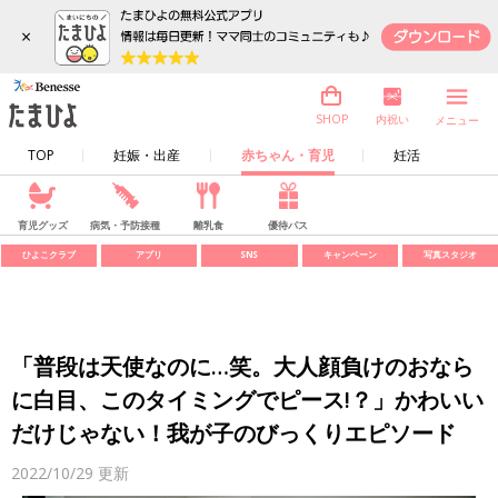
×
内祝い
SHOP
メニュー
TOP
妊娠・出産
赤ちゃん・育児
妊活
育児グッズ
病気・予防接種
離乳食
優待パス
ひよこクラブ
アプリ
SNS
キャンペーン
写真スタジオ
「普段は天使なのに…笑。大人顔負けのおなら
に白目、このタイミングでピース!？」かわいい
だけじゃない！我が子のびっくりエピソード
2022/10/29
更新