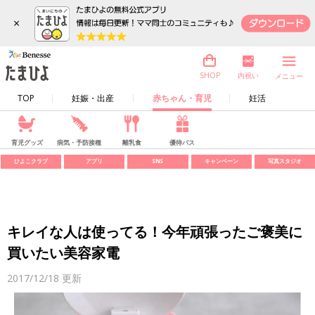
×
内祝い
SHOP
メニュー
TOP
妊娠・出産
赤ちゃん・育児
妊活
育児グッズ
病気・予防接種
離乳食
優待パス
ひよこクラブ
アプリ
SNS
キャンペーン
写真スタジオ
キレイな人は使ってる！今年頑張ったご褒美に
買いたい美容家電
2017/12/18
更新