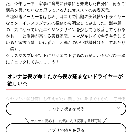
た。今年も一年、家事に育児に仕事にと奔走した自分に、何かご
褒美を買いたいなと思っている人にオススメの美容家電。
各種家電メーカーをはじめ、口コミで話題の美顔器やドライヤー
などを、インスタグラムの投稿から調査してみました。髪や肌
の、気になっていたエイジングサインを少しでも改善してくれる
かも！ と期待が高まる美容家電、ママがキレイでキラキラして
いると家族も嬉しいはず♡ と都合のいい動機付けもしてみたり
（笑）。
クリスマスプレゼントにリクエストするのも良いかも♡ぜひ一緒
にチェックしてみましょう！
オンナは髪が命！だから髪が痛まないドライヤーが
欲しい☆
ツヤツヤの髪は何にも代えがたい美しさの象徴ですから、毎日使
うドライヤーは髪や頭皮に良いものを使いたいですよね。少し値
このまま続きを見る
が張るものでも、ヘアケア代として考えると案外お得かも！
サクサク読める！お気に入り記事を登録可能
髪にも頭皮にも働きかけて水分量を上げる「レプロナイザ
アプリで続きを見る