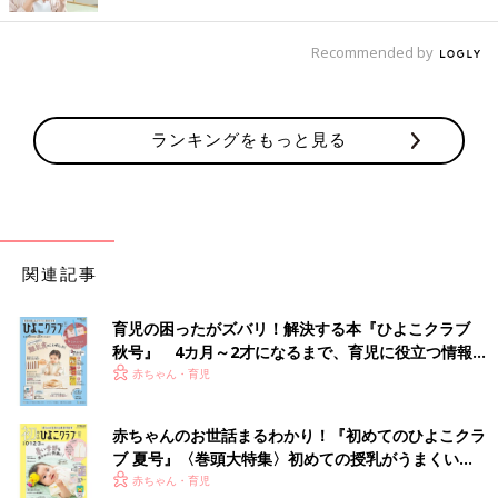
Recommended by
ランキングをもっと見る
関連記事
511572さん(@a511572)がシェアした投稿
-
2017 12月 9 4:43午前 PST
育児の困ったがズバリ！解決する本『ひよこクラブ
熱ではなく水の分子を活発化して乾かすので髪が傷まず、「育成
秋号』 4カ月～2才になるまで、育児に役立つ情報が
光線」でサラサラの健康的な髪へと導いてくれる
復元ドライヤー
いっぱい！
赤ちゃん・育児
。少しお高めの13650円（税込）もその価値あり！とSNSでも人
気に火がついています。
赤ちゃんのお世話まるわかり！『初めてのひよこクラ
ブ 夏号』〈巻頭大特集〉初めての授乳がうまくい
人気ナンバー１の「パナソニックナノケア」
く！ おっぱい・ミルクの基本と夏のトラブル 解決テ
赤ちゃん・育児