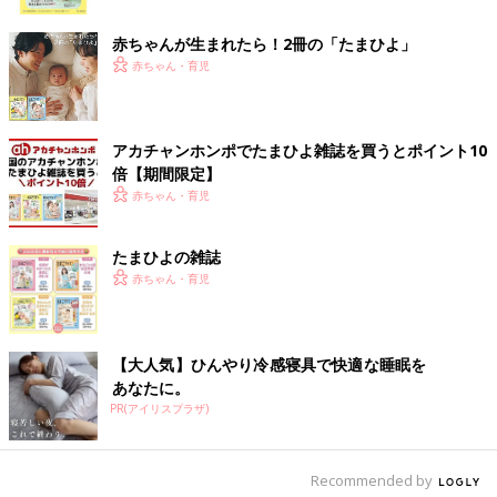
ク
赤ちゃんが生まれたら！2冊の「たまひよ」
赤ちゃん・育児
アカチャンホンポでたまひよ雑誌を買うとポイント10
倍【期間限定】
赤ちゃん・育児
たまひよの雑誌
赤ちゃん・育児
【大人気】ひんやり冷感寝具で快適な睡眠を
あなたに。
furarannさん(@furarann)がシェアした投稿
-
2017 12月 4 5:11午前 PST
PR(アイリスプラザ)
ナノイーとダブルミネラルで髪質を改善、速乾性もあるので「髪
を伸ばしたくなっちゃう」とのコメント。４つのモードで髪にエ
Recommended by