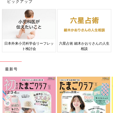
ピックアップ
rika kidaさん(@rikakida_magnifique)がシェアした投稿
-
2017 12月 9 1:44午前 PST
巻き髪派は必携のヘアアイロン、リュミエリーナの
「ヘアビュー
 細木かおりさんの人生
すべての赤ちゃんや家族にとっ
赤ちゃんの
相談
て、よりよい社会・環境となる
ギ
ロン」
。新作の3D Plusはさらに巻きやすく、ツヤ感も増してい
ことをめざしてさまざまな課題
るとの口コミ発見！180度の高温で巻いてもツヤがキープできる
を取材し、発信していきます
なんて、ぜひ試したくなっちゃいますね。
最新号
日頃のお手入れにプラスワンしたい美容家電
近頃たくさんの種類をお見かけする美容家電。実際に使っている
人のインスタグラム投稿は、リアルな口コミが見られてありがた
いですよね。
毛穴汚れもごっそりキレイに！「リファクリア」