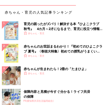
赤ちゃん・育児の人気記事ランキング
北村ひとみ/Hitomi Kitamuraさん(@hitomi_ragcie)がシェアした投稿
特殊な技術でたんぱく質に働きかけ、髪・頭皮だけでなくお肌ま
育児の困ったがズバリ！解決する本『ひよこクラブ
で大きく変化するという
「レプロナイザー」
。ヘアビューザーよ
秋号』 4カ月～2才になるまで、育児に役立つ情報が
り風量があり、しっとり仕上がって、ツヤツヤの髪になるのはお
いっぱい！
赤ちゃん・育児
墨付きなんだそう。
赤ちゃんのお世話まるわかり！『初めてのひよこクラ
コスパに納得！「ルーブルドー」の復元ドライヤー
ブ 夏号』〈巻頭大特集〉初めての授乳がうまくい
く！ おっぱい・ミルクの基本と夏のトラブル 解決テ
赤ちゃん・育児
ク
赤ちゃんが生まれたら！2冊の「たまひよ」
赤ちゃん・育児
保障内容と見積が今すぐ分かる！ライフ共済
の保障
PR(愛知県共済生活協同組合)