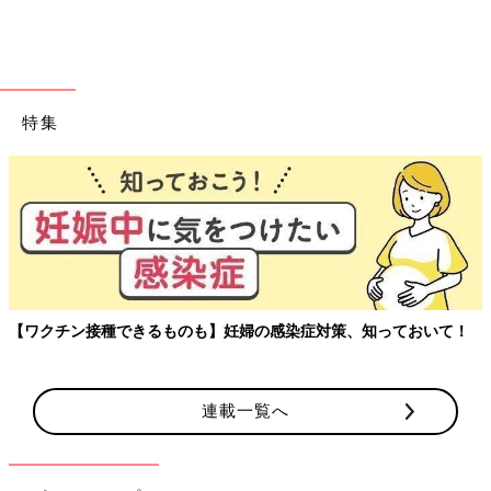
ステ効果をもたらしてくれる高機能ドライヤー
「ナノケア」
は他
に類を見ない、ということでダントツ人気ですよ。
巻くほどツヤが出る！「ヘアビューロン」の新作
特集
玉川大学教育学部教授、大豆生田先生に子どもた
アルを聞く連載。
、知っておいて！
連載一覧へ