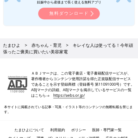
妊娠中から産後まで長く使える無料アプリ
無料ダウンロード
たまひよ
赤ちゃん・育児
キレイな人は使ってる！今年頑
張ったご褒美に買いたい美容家電
Keikooooooさん(@keity1011)がシェアした投稿
-
2017 12月 2 12:17午前 PST
ＡＢＪマークは、この電子書店・電子書籍配信サービスが、
著作権者からコンテンツ使用許諾を得た正規版配信サービス
お肌のキレイな人が積極的に取り入れている
「スチーマー ナノ
であることを示す登録商標（登録番号 第11091000号）です。
ケア」
での肌ケア。お風呂上がりにパックをしながら美活、寝な
ABJマークの詳細、ABJマークを掲示しているサービスの一覧
がら肌エステなど、使い方に合わせて選べるのも魅力ですね。
はこちら→
https://aebs.or.jp/
本サイトに掲載されている記事・写真・イラスト等のコンテンツの無断転載を禁じま
入浴中のながら美容に最適な頭皮エステ
す。
たまひよについて
利用規約
ポリシー
医師・専門家一覧