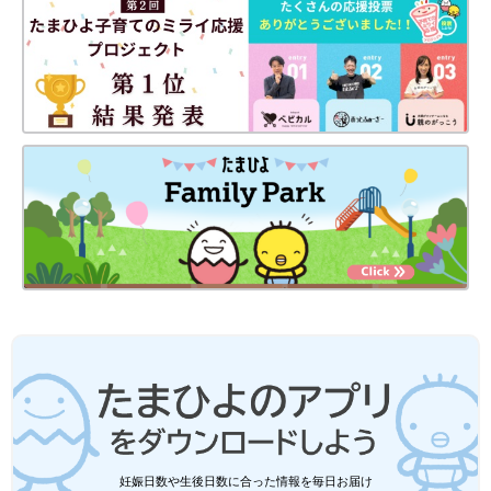
minさん(@min_lsh)がシェアした投稿
-
2017 12月 10 4:11午前 PST
肌に負担をかけずに、毛穴の中の汚れもスッキリオフしてくれる
「リファクリア」
。日に日に透明感を増し、つるつるな感触を実
感できるとの口コミ多数。試してみたい！
しっとり潤う肌を目指すなら「スチーマーナノケア」
妊娠日数や生後日数に合った情報を毎日お届け