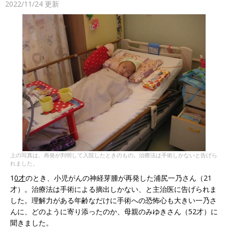
2022/11/24
更新
上の写真は、再発が判明して入院したときのもの。治療法は手術しかないと告げら
れました。
1
0才
のとき、小児がんの神経芽腫が再発した浦尻一乃さん（21
才）。治療法は手術による摘出しかない、と主治医に告げられま
した。理解力がある年齢なだけに手術への恐怖心も大きい一乃さ
んに、どのように寄り添ったのか、母親のみゆきさん（52才）に
聞きました。