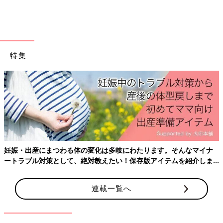
酔の臭さをやわらげるための甘いにおいをかぐと頭痛がするか
ら、麻酔は点滴でしてほしい、という希望も出しました。
病院はこれらの要望をすべて聞き入れてくれ、“一乃ファース
ト”で手術をすることになりました」（みゆきさん）
特集
そして、2012年2月27日に手術の日を迎えます。8時間に及ぶ大
手術でした。
「手術前の検査では転移を疑うものはなかったけれど、実際の転
移の状況は手術中に直接見ないとわからないと説明されていたの
で、予想外の転移があったらどうしよう･･･と不安でたまりませ
んでした。
でも手術後、主治医と目が合った瞬間ニコッと笑ってくれ「腫瘍
は全部取り除けました」と。腫瘍が摘出できたのなら再度寛解す
妊娠・出産にまつわる体の変化は多岐にわたります。そんなマイナ
る可能性はある！と、安堵と喜びで心がいっぱいになりました」
ートラブル対策として、絶対教えたい！保存版アイテムを紹介しま
（みゆきさん）
す。
連載一覧へ
手術後に抗がん剤治療を4クールと放射線治療を実施。あとは経
過を見て退院の日を待つことになりました。
「毎日の血液検査の数値、腫瘍マーカー、画像検査などさまざま