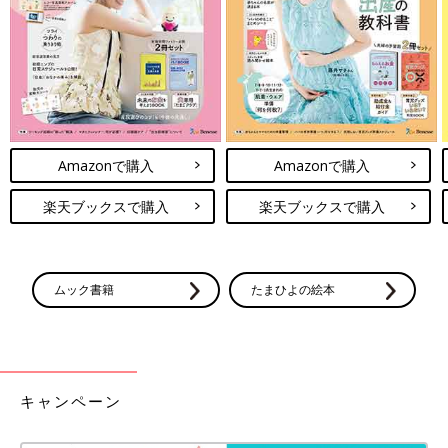
金沢大学附属病院が唯一行っている小児MIBG内照射療法を受けたときの様子。
再発がわかったとき、みゆきさん夫婦は決めていたことがありま
す。それは、神経芽腫の再発予防薬として欧米では使われている
けれど、日本では未承認の「レチノイン酸」を使うことです。
Amazonで購入
Amazonで購入
レチノイン酸はもともとニキビの飲み薬として開発された薬（カ
プセル）ですが、欧米では神経芽腫の再発を防ぐ効果があること
楽天ブックスで購入
楽天ブックスで購入
が大規模な臨床試験で証明されており、再発予防の標準薬として
使われています。
神経芽腫の患者さんが内服する場合は、必要量を1日2回服用しま
ムック書籍
たまひよの絵本
す。カプセルが飲めない場合は、カプセルに穴をあけて中身の液
体成分をスプーンに絞り出して飲ませたり、食べ物に混ぜて飲ま
せたりします。これを「14日連続＋その後14日休薬」の1回28日
サイクルを6回繰り返す（約6カ月）のが標準的な方法です。
キャンペーン
「レチノイン酸のことは初発治療後に、同じ病棟にいたお母さん
から教えてもらいました。でも、日本で未承認の薬を使うのは怖
かったので、初発の治療後には使いませんでした。そのせいで再