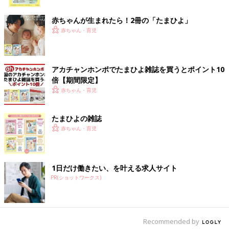
ク
赤ちゃんが生まれたら！2冊の「たまひよ」
赤ちゃん・育児
アカチャンホンポでたまひよ雑誌を買うとポイント10
倍【期間限定】
再発の治療が終わり、退院して5カ月たったころ。
赤ちゃん・育児
「一乃も手術をしなければいけないことは理解していて、お医者
さんは自分のことを考えて手術をすすめくれているんだ、という
たまひよの雑誌
こともわかっていたはず」とみゆきさんは言います。そこで、ど
赤ちゃん・育児
うすれば一乃さんが少しでも恐怖心を抱かずに手術に挑めるか、
一乃さん、先生・看護師さんとともに考えたのだそうです。
「一乃は『私が嫌だって言っても手術はしなきゃいけないんでし
1日だけ働きたい、を叶える求人サイト
ょ？ママとパパはもう手術するって決めてるんでしょ？』と投げ
PR(ショットワークス)
やりな態度は変わりませんでしたが、『私を差し置いて話を進め
ないで』と、手術や麻酔科の説明も同席し、『麻酔科の先生は○○
先生がいい』と指名しました。また、術後の痛みへの不安がある
ことから、痛み止めを使える回数や間隔を質問。さらに、吸入麻
Recommended by