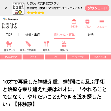
×
内祝い
SHOP
メニュー
TOP
妊娠・出産
赤ちゃん・育児
妊活
育児グッズ
病気・予防接種
離乳食
優待パス
ひよこクラブ
アプリ
SNS
キャンペーン
写真スタジオ
10才で再発した神経芽腫。8時間にも及ぶ手術
と治療を乗り越えた娘は21才に。「やれること
ではなく、やりたいことができる道を探した
い」【体験談】