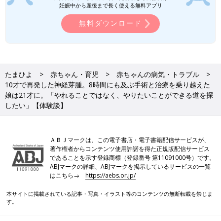
妊娠中から産後まで長く使える無料アプリ
一乃さんによい未来がひらける可能性がある治療はすべて試す、
と決意していたみゆきさん・浩一さん夫婦。日本では金沢大学附
無料ダウンロード
属病院が唯一行っている小児MIBG内照射療法という方法がある
ことを知り、金沢大学附属病院へ。説明を聞いたあと、治療を受
けると決めました。
「MIBGという物質が神経芽腫のがん細胞に取り込まれる性質を
たまひよ
赤ちゃん・育児
赤ちゃんの病気・トラブル
利用して、放射線ヨウ素を標識したMIBGを点滴で投与して、全
10才で再発した神経芽腫。8時間にも及ぶ手術と治療を乗り越えた
身のがん細胞に集中的に放射線を当てて、再々発を防ぐ方法で、
娘は21才に。「やれることではなく、やりたいことができる道を探
保険適用外治療です。2013年7月22日に検査入院し、８月8日か
したい」【体験談】
ら治療（投与）を開始し、8月12日に退院しました。入院中の22
日間は私たちもずっと金沢でホテル住まいをしていたので、宿泊
費と入院・治療費で90万円程度かかりました」（みゆきさん）
ＡＢＪマークは、この電子書店・電子書籍配信サービスが、
著作権者からコンテンツ使用許諾を得た正規版配信サービス
であることを示す登録商標（登録番号 第11091000号）です。
ABJマークの詳細、ABJマークを掲示しているサービスの一覧
みゆきさん・浩一さん夫婦の切なる願いがかない、一乃さんは1
2
はこちら→
https://aebs.or.jp/
才
のときに小児がんの症状がみられない寛解と診断されました。
本サイトに掲載されている記事・写真・イラスト等のコンテンツの無断転載を禁じま
「一乃は治療の影響で、腎臓や腸などに障害が残り、排泄のコン
す。
トロールが難しくなりました。退院した年に学校の宿泊行事があ