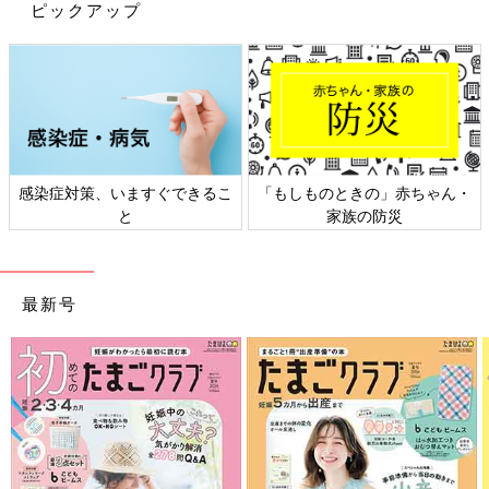
ピックアップ
な検査で経過が安定していることが確認され、主治医の『画像に
疑わしいものが写っていないことを評価します』 との見解によ
り、2012年7月10日に退院することができました」（みゆきさ
ん）
未承認薬の服用や保険適用外の治療も受け、12才の
ときに寛解
感染症対策、いますぐできるこ
「もしものときの」赤ちゃん・
と
家族の防災
最新号