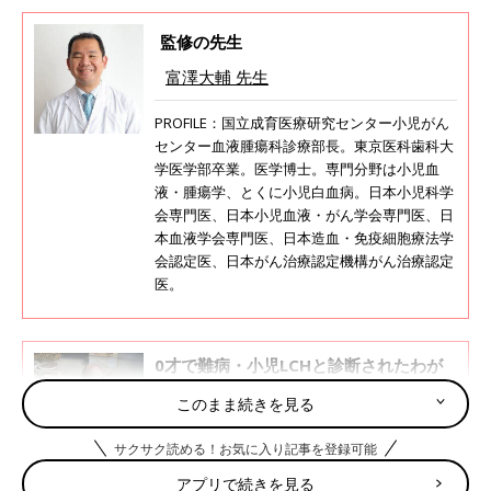
監修の先生
富澤大輔 先生
PROFILE：国立成育医療研究センター小児がん
センター血液腫瘍科診療部長。東京医科歯科大
学医学部卒業。医学博士。専門分野は小児血
液・腫瘍学、とくに小児白血病。日本小児科学
会専門医、日本小児血液・がん学会専門医、日
本血液学会専門医、日本造血・免疫細胞療法学
会認定医、日本がん治療認定機構がん治療認定
医。
0才で難病・小児LCHと診断されたわが
子。現代医療と娘の生きる力を信じ続け
このまま続きを見る
る日々だった。そして、15才になった彼
小野はずきちゃん（15才・仮名）は、1才2カ月
女は今…【体験談】
のときに重症の多臓器型ランゲルハンス細胞組
サクサク読める！お気に入り記事を登録可能
織球症（LCH）と診断され、再発も経験しまし
た。LCHは、「小児慢性特定疾病」に認定され
アプリで続きを見る