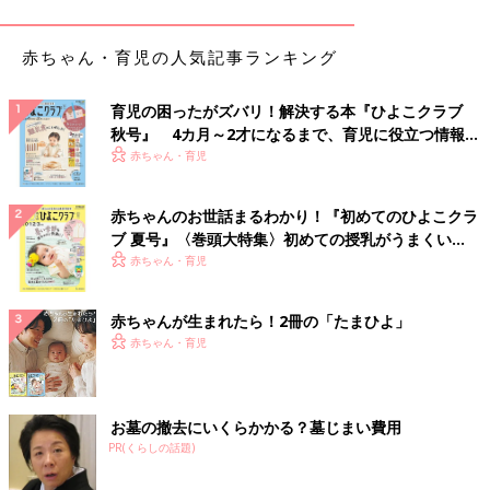
か治療法がない、というのが主治医の見解でした。
赤ちゃん・育児の人気記事ランキング
「かなり大きなリスクを伴う手術だと感じたので、2つの病院で
セカンドオピニオンを受けました。どちらの病院も、一乃の症状
育児の困ったがズバリ！解決する本『ひよこクラブ
では手術が第一選択肢になること、腫瘍は手術で取れる場所にあ
秋号』 4カ月～2才になるまで、育児に役立つ情報が
ること、子ども病院は手術室のベッドの大きさから器具まですべ
いっぱい！
赤ちゃん・育児
て子どもの手術に適したサイズになっていること、子ども病院は
この手術の実績が十分にあることなどを話してくれました。その
説明を聞いて、私と夫は現在入院している子ども病院で手術を受
赤ちゃんのお世話まるわかり！『初めてのひよこクラ
けさせようと決断したんです」（みゆきさん）
ブ 夏号』〈巻頭大特集〉初めての授乳がうまくい
く！ おっぱい・ミルクの基本と夏のトラブル 解決テ
赤ちゃん・育児
ところが、手術を受ける当事者の一乃さんが「手術はイヤ！」と
ク
拒否したのだそうです。
赤ちゃんが生まれたら！2冊の「たまひよ」
赤ちゃん・育児
「私と夫は、一刻も早く手術をして腫瘍を取り除きたい気持ちに
なっていたので、希望の光が見えたのになぜ嫌がるのか、そのと
きは娘の気持ちが理解できませんでした。
でも今ならわかります。すでに手術後の苦痛を知っているのです
お墓の撤去にいくらかかる？墓じまい費用
PR(くらしの話題)
から、10才の子にとって、手術はとてつもなく大きな恐怖だった
はず。それなのに、私も夫も医療従事者と同じ態度で、『早く手