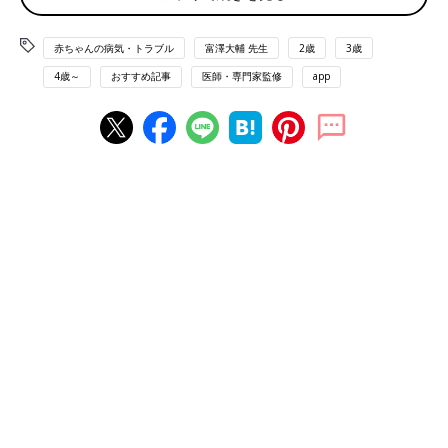
ている珍しい病気で、小児の発症は毎年60人～
一刻も早く手術を受けさせたいのに、娘は「手術は
70人といわれています。治療中の様子と現在に
イヤ!!」と拒否
至るまでの経過観察について、母の優子さん
赤ちゃんの病気・トラブル
富澤大輔 先生
2歳
3歳
（52才・仮名）に聞きました。
4歳～
おすすめ記事
医師・専門家監修
app
再発の治療をしながら小学校の運動会に参加したときの写真。
神経芽腫は小児がんのひとつ。治療には抗がん剤治療（化学療
法）、放射線治療、造血幹細胞移植などの方法がありますが、一
乃さんの再発時の治療にはどれも適さず、腫瘍を取り除く手術し