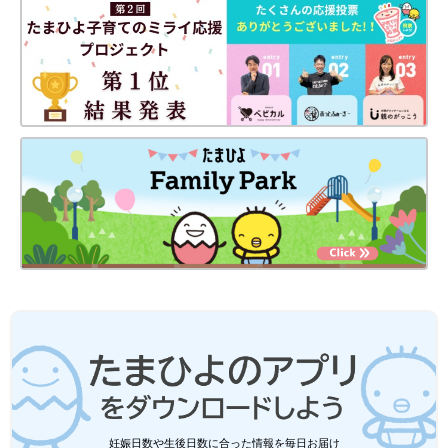
発したわけではないかもしれないけれど、使わなかったことをも
のすごく後悔しました。だから再発したとき、再発の治療後はレ
チノイン酸を使おうと夫婦で話し合って決めていたんです」（み
ゆきさん）
日本では承認されていない薬のため、レチノイン酸を服用するに
は個人輸入で取り寄せるしか方法がありません。初発治療後に情
報をくれたお母さんや、神経芽腫のシンポジウムに参加した際に
知り合った人などから情報を集め、さらに主治医にも相談し、レ
チノイン酸を個人輸入して使い始めたそうです。
「服用をやめたら再発してしまうのではないかという恐怖心もあ
り、1年半服用し、薬代に40万円弱を費やしました。一乃はレチ
ノイン酸の副作用で、口のまわりがただれてしまい、毎日マスク
をして学校に通っていました。また、一乃の身長が140㎝から伸
びなかったのは、レチノイン酸の影響もあったのかもしれませ
ん。でも、レチノイン酸のおかげで再々発していないのかもしれ
ません。私はレチノイン酸を使ってよかったと考えています」
（みゆきさん）
妊娠日数や生後日数に合った情報を毎日お届け