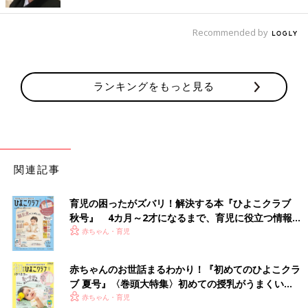
術の準備をしよう』と娘を急き立ててしまいました。そのため、
娘が心を閉ざしてしまったのです。
Recommended by
そのころ看護師さんから、『お母さんが帰った後、いっちゃんが
窓に向かって泣いていました』と教えてくれました。その言葉を
聞いて、一乃の気持ちを置き去りにしていた、酷なことをしてし
ランキングをもっと見る
まったと気づきました」（みゆきさん）
“一乃ファースト”で手術を実施。「腫瘍は全部取り
除けた」と医師が笑顔に
関連記事
育児の困ったがズバリ！解決する本『ひよこクラブ
秋号』 4カ月～2才になるまで、育児に役立つ情報が
いっぱい！
赤ちゃん・育児
赤ちゃんのお世話まるわかり！『初めてのひよこクラ
ブ 夏号』〈巻頭大特集〉初めての授乳がうまくい
く！ おっぱい・ミルクの基本と夏のトラブル 解決テ
赤ちゃん・育児