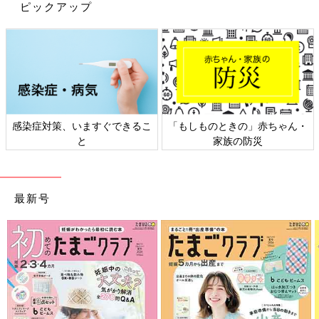
ピックアップ
感染症対策、いますぐできるこ
「もしものときの」赤ちゃん・
と
家族の防災
最新号
PROFILE）
ファイナンシャル・プランナー。外資系生命保険会社の勤務・代
理店を経て1997年FP資格取得・独立。わが子の成長にあわせて
教育資金関連に注力し、各地の高校で保護者・生徒向けの進学費
用に関する講演多数。現在は子育て世帯からの教育費を中心とし
た家計相談に加え、高齢者や独立しない子どものいる家族のライ
フプラン相談も。「働けない子どものお金を考える会」「子ども