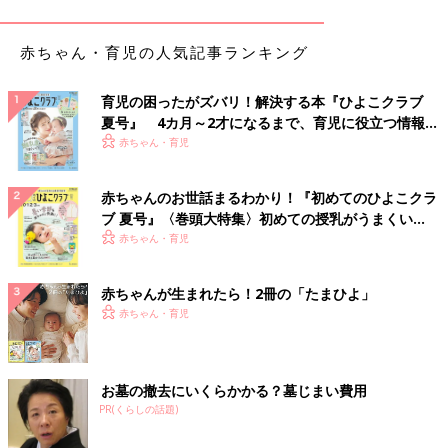
び）
赤ちゃん・育児の人気記事ランキング
■渡す金額に悩むことも
「まだ小さいのでひとり1000円。でも、一人っ子に対してきょ
育児の困ったがズバリ！解決する本『ひよこクラブ
うだいがいる場合にいくら渡すか悩むことも」（sao）
夏号』 4カ月～2才になるまで、育児に役立つ情報が
いっぱい！
赤ちゃん・育児
■親が先に手を出したことにモヤモヤ
「いただくのはおもちゃが多く、うちの子はお金をまだもらった
ことがありません。ただ、親戚の子どもにお年玉を受け取って欲
赤ちゃんのお世話まるわかり！『初めてのひよこクラ
しくて、子どもに渡そうとしたら親が先に手を出したことが…。
ブ 夏号』〈巻頭大特集〉初めての授乳がうまくい
せめてその後でいいから持たせてやってもよかったのでは？ と
く！ おっぱい・ミルクの基本と夏のトラブル 解決テ
赤ちゃん・育児
思いました」（またたび）
ク
赤ちゃんが生まれたら！2冊の「たまひよ」
■モヤっとすることも
赤ちゃん・育児
「お年玉もらいに来たと言われるとモヤッとします（笑）」（ち
びママ）
■金額を統一することに
お墓の撤去にいくらかかる？墓じまい費用
PR(くらしの話題)
「自分のきょうだいの子どもに渡した金額と、うちの子に渡され
た金額が一緒じゃなかったときに、んー？と少しモヤっとします