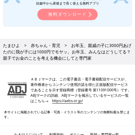
妊娠中から産後まで長く使える無料アプリ
無料ダウンロード
たまひよ
赤ちゃん・育児
お年玉、親戚の子に3000円あげ
たのに我が子には1000円でモヤッ。お年玉、みんなはどうしてる？
親子でお金のことを考える機会にしてと専門家
ＡＢＪマークは、この電子書店・電子書籍配信サービスが、
著作権者からコンテンツ使用許諾を得た正規版配信サービス
であることを示す登録商標（登録番号 第11091000号）です。
ABJマークの詳細、ABJマークを掲示しているサービスの一覧
はこちら→
https://aebs.or.jp/
本サイトに掲載されている記事・写真・イラスト等のコンテンツの無断転載を禁じま
す。
たまひよについて
利用規約
ポリシー
医師・専門家一覧