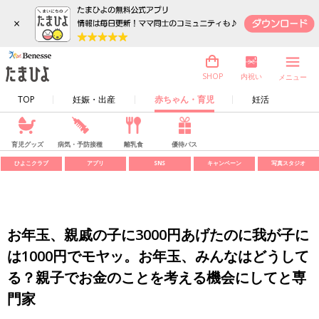
×
内祝い
SHOP
メニュー
TOP
妊娠・出産
赤ちゃん・育児
妊活
育児グッズ
病気・予防接種
離乳食
優待パス
ひよこクラブ
アプリ
SNS
キャンペーン
写真スタジオ
お年玉、親戚の子に3000円あげたのに我が子に
は1000円でモヤッ。お年玉、みんなはどうして
る？親子でお金のことを考える機会にしてと専
門家