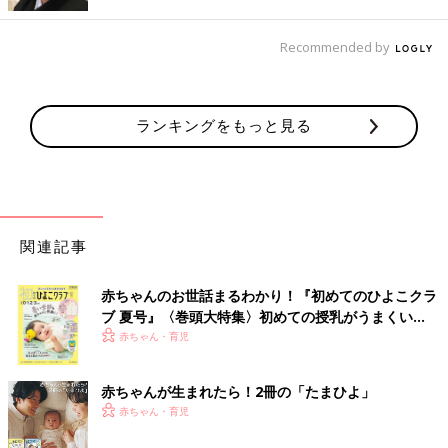
ね。同じ子ども3人で1人1000円いただいたときと、こっちは弟
の子ども3人に1人3000円渡したことがあったので、それからは
Recommended by
統一して1000円になりました（笑）」（まなみん）
■金額が多くてびっくり
「
１歳
の息子に、お年玉として1万円ももらってしまったこと」
ランキングをもっと見る
（あすたん）
■伝えずに大失敗！
「クリスマスプレゼントとお年玉を一緒に送ったところ、手紙・
お年玉に気づかれず捨てられたことがあります。事前に伝えてお
関連記事
けばよかったと思いました」（ずんだ）
赤ちゃんのお世話まるわかり！『初めてのひよこクラ
もらったお金の大切さを親子で考えるきっかけに
ブ 夏号』〈巻頭大特集〉初めての授乳がうまくい
く！ おっぱい・ミルクの基本と夏のトラブル 解決テ
赤ちゃん・育児
お年玉の金額の決め方と、お子さん自身がお年玉を貯めるだけで
ク
なく、上手に使うためのアドバイスをファイナンシャルプランナ
赤ちゃんが生まれたら！2冊の「たまひよ」
ーの菅原直子さんにアドバイスいただきました。
赤ちゃん・育児
「子どもにとってのお年玉は、普段のおこづかいよりも一桁も二