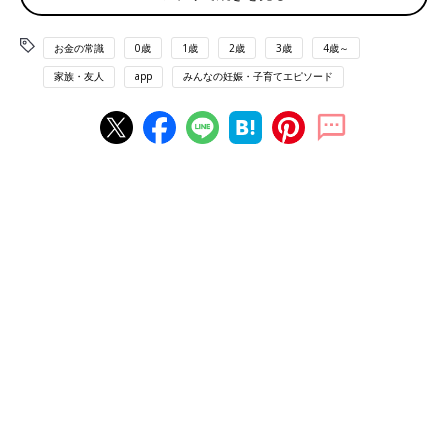
びっくり！モヤッ！ もらったお年玉の金額とその
お金の常識
0歳
1歳
2歳
3歳
4歳～
使い道は？
家族・友人
app
みんなの妊娠・子育てエピソード
お年玉にまつわるエピソードを聞いてみました。
■もらったお金は子ども名義で貯金
「お年玉は3000円。我が家では、お年玉は子ども名義の口座で
貯金しています。でも、どうしても1人目の方が多くもらってし
まうので、こっそり下の子へは補填しています。こればっかりは
しょうがないかなーと思いますが…」（玄米茶）
■手紙に萎えた！
「子どもへもらったお年玉は嬉しかったのですが、『育児はこう
しろ！』と言う手紙が一緒入っていて萎えました…」（じん）
■奮発したつもりが、少ないと言われて
「夫と一緒にお年玉を渡した時に、目の前でポチ袋からお金を取
り出し『すくなーい！』と言われました…笑。７歳の子に3000円
はかなり奮発したつもりだったので驚きました（笑）」（わら