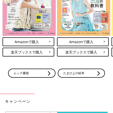
にかけるお金を考える会」メンバー。
※文中のコメントは「たまひよ」アプリユーザーから集めた体験
談を再編集したものです。
※調査は2022年8月実施の「まいにちのたまひよ」アプリユーザ
ーに実施ししたものです（有効回答数238人）
※記事の内容は記事執筆当時の情報であり、現在と異なる場合が
Amazonで購入
Amazonで購入
あります。
楽天ブックスで購入
楽天ブックスで購入
ムック書籍
たまひよの絵本
キャンペーン