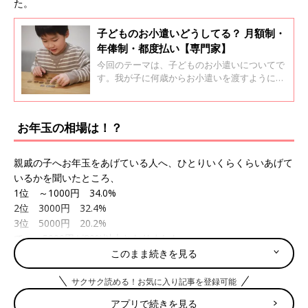
た。
子どものお小遣いどうしてる？ 月額制・
年俸制・都度払い【専門家】
今回のテーマは、子どものお小遣いについてで
す。我が子に何歳からお小遣いを渡すようにす
るのか、金額や使い方の教え方など、悩むママ
は多いようですね。口コミサイト「ウィメンズ
パーク」からママたちの声を紹介するととも
お年玉の相場は！？
に、ファイナンシャルプランナーの菅原直子さ
んに、「お金と上手につきあえるような子ど
も」に育てるためのポイントをアドバイスをい
親戚の子へお年玉をあげている人へ、ひとりいくらくらいあげて
ただきました。
いるかを聞いたところ、
1位 ～1000円 34.0%
2位 3000円 32.4%
3位 5000円 20.2%
で、～5000円が80%以上となりました。
このまま続きを見る
ちなみに、10000円以上あげている人は4.2%でした。
サクサク読める！お気に入り記事を登録可能
子どもの年齢によるかもしれませんが、親戚の子へのお年玉の相
場は5000円以内のようです。
アプリで続きを見る