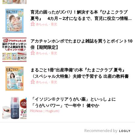
桁も大きな現金をもらえる一大イベントです。もらえる金額に注
目してしまいがちで、小学生にもなれば友だちと金額を比べあっ
育児の困ったがズバリ！解決する本『ひよこクラブ
て、喜んだりがっかりしたりします。
夏号』 4カ月～2才になるまで、育児に役立つ情報が
いっぱい！
赤ちゃん・育児
親としては、金額に振り回されることなく、お年玉を誰がどのよ
うな理由でくれるのかを伝えてあげましょう。
アカチャンホンポでたまひよ雑誌を買うとポイント10
倍【期間限定】
お年玉をくれるのは、親戚がほとんどでしょう。大人には大人の
赤ちゃん・育児
付き合いがあるので義理でお年玉を渡している可能性もあります
が、『かわいい親戚の子』という意味合いもあるはずです。
まるごと1冊“出産準備”の本『たまごクラブ 夏号』
〈スペシャル大特集〉夫婦で予習する 出産の教科書
あなたを大切に思う人が、その人が大切にしているお金をくれる
赤ちゃん・育児
のだから、もらったお金は大切にしようね、と伝えてほしいと思
います。
「イソジン®クリアうがい薬」といっしょに
ママの声にもあるように、お金の価値もわからない幼い子に祖父
「うがいパワー」で一年中！ 健やか
母が1万円札を包んでくれることも珍しくありませんが、その気
PR(iNova｜Hugkum)
持ちをいずれ子どもに伝えてあげればいいだけのこと。子ども自
身が分かる年齢になるまでは子ども名義の通帳にしまっておきま
しょう。
Recommended by