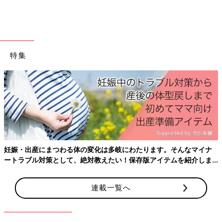
お金を大切にするというのは、大人から見た無駄遣いをするなと
いうことではありません。子どもなりに大事に使えばいいので
す。おこづかいと同様、子どもがいずれ大人になったときに上手
にお金と付き合うための練習道具の一つと考えて、くれた相手の
特集
気持ちにも思いをはせながら、子どもの欲しいものを買ったり、
将来に備えて貯金したりということを一緒に考えてあげてくださ
い」（菅原直子さん）
今後、電子マネーでの買い物が多くなり、現金をやり取りする機
会はお正月くらいになってしまうかもしれません。お年玉を、お
金について親子で考えるいいきっかけにできるといいですね。
（取材・文／酒井範子）
菅原直子さん
妊娠・出産にまつわる体の変化は多岐にわたります。そんなマイナ
ートラブル対策として、絶対教えたい！保存版アイテムを紹介しま
す。
連載一覧へ