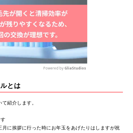
Powered by 
GliaStudios
ールとは
M
u
t
いて紹介します。
e
です
正月に挨拶に行った時にお年玉をあげたりはしますが祝