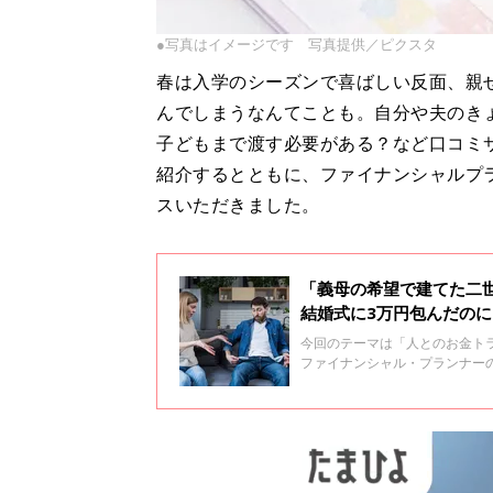
●写真はイメージです 写真提供／ピクスタ
春は入学のシーズンで喜ばしい反面、親
んでしまうなんてことも。自分や夫のき
子どもまで渡す必要がある？など口コミ
紹介するとともに、ファイナンシャルプ
スいただきました。
「義母の希望で建てた二
結婚式に3万円包んだの
続出！
今回のテーマは「人とのお金ト
ファイナンシャル・プランナー
ンスやポイントをご紹介します