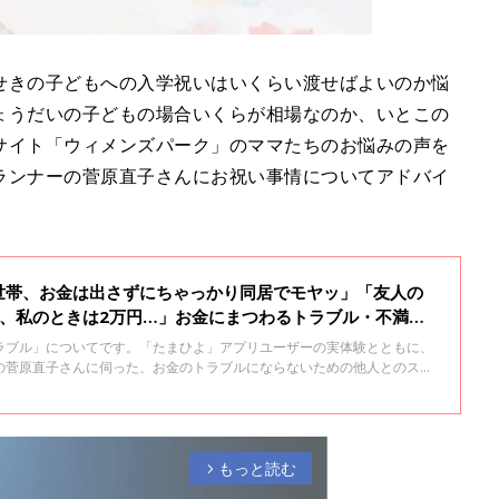
せきの子どもへの入学祝いはいくらい渡せばよいのか悩
ょうだいの子どもの場合いくらが相場なのか、いとこの
サイト「ウィメンズパーク」のママたちのお悩みの声を
ランナーの菅原直子さんにお祝い事情についてアドバイ
世帯、お金は出さずにちゃっかり同居でモヤッ」「友人の
に、私のときは2万円…」お金にまつわるトラブル・不満が
ラブル」についてです。「たまひよ」アプリユーザーの実体験とともに、
の菅原直子さんに伺った、お金のトラブルにならないための他人とのスタ
。
もっと読む
arrow_forward_ios