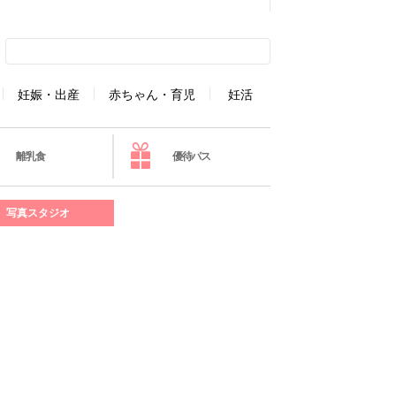
妊娠・出産
赤ちゃん・育児
妊活
離乳食
優待パス
写真スタジオ