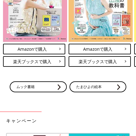
出典：Instagramアカウント「chumuchii」
chikakoさんは⁡ZARAでこちらの花柄ベストを買ったそう。こちら
のアイテムが以前売り切れた際には後悔していたそうで、在庫が
復活したタイミングでたまたまGETできたんだとか！デザインの
可愛さはもちろん、裏地のフリースが暖かいのもポイントとのこ
と♪
Amazonで購入
Amazonで購入
ZARAキッズ「冬の必須アイテム」「お
しゃれ上級者に♪」おしゃれママのお気
楽天ブックスで購入
楽天ブックスで購入
に入りアイテム5選
ZARAのベビー・キッズアイテムが「可愛すぎ
る」とSNSで話題沸騰中♪ 今回はおしゃれママ
のお気に入りZARAアイテムをご紹介します！
お子さんにピッタリなアイテムがあれば、ぜひ
ムック書籍
たまひよの絵本
毎日コーデに取り入れてみてくださいね！
いかがでしたか？どのZARAアウターもとても可愛くて、いつも
のコーデの上から羽織るだけで一気におしゃれな雰囲気になりそ
うですよね。ぜひみなさんもZARAベビー・キッズアイテムで寒
い冬のコーディネートを楽しんでください♪
(文・ナキナキ)
キャンペーン
●記事内容でご紹介している投稿、リンク先は、削除される場合
があります。あらかじめご了承ください。