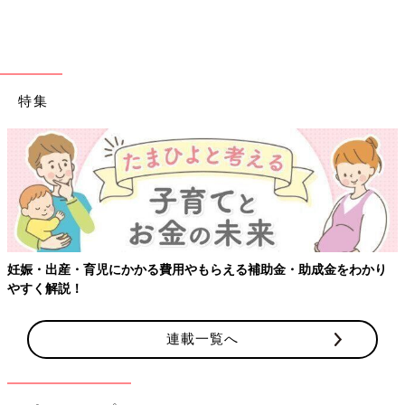
特集
出典：Instagramアカウント「yumikokubu」
yumiさんはこちらのアウターをセレクト。ZARAのオンラインシ
妊娠・出産・育児にかかる費用やもらえる補助金・助成金をわかり
ョップで買ったアイテムだそうで、オンラインなら店舗に行く手
やすく解説！
間が省けるのが嬉しいですよね！！内側のモコモコ素材も冬らし
くて可愛いですね♪
連載一覧へ
在庫復活で運よくGET！暖かい花柄ベスト