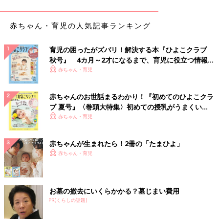
赤ちゃん・育児の人気記事ランキング
育児の困ったがズバリ！解決する本『ひよこクラブ
秋号』 4カ月～2才になるまで、育児に役立つ情報が
いっぱい！
赤ちゃん・育児
赤ちゃんのお世話まるわかり！『初めてのひよこクラ
ブ 夏号』〈巻頭大特集〉初めての授乳がうまくい
く！ おっぱい・ミルクの基本と夏のトラブル 解決テ
赤ちゃん・育児
ク
出典：Instagramアカウント「mk__1031」
赤ちゃんが生まれたら！2冊の「たまひよ」
mikiさんはZARAでこちらのアウターをGET！セール開始10秒で
赤ちゃん・育児
売り切れてしまうほどの人気商品で、最寄りの店舗では残り1点
だったとのこと。人気のあるアイテムはすぐに完売してしまうの
で、早めにチェックしておきたいですよね！
お墓の撤去にいくらかかる？墓じまい費用
バースデイのトップスにZARAのムートンコートを
PR(くらしの話題)
セレクト！