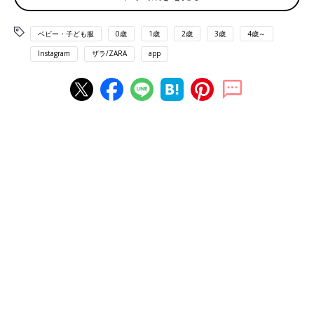
出典：Instagramアカウント「kiiik0582」
ベビー・子ども服
0歳
1歳
2歳
3歳
4歳～
kiiik0582さんは、ZARAで買ったリバーシブルフェイクファーベ
Instagram
ザラ/ZARA
app
ストでお揃いコーデ！フェイクファーとキルト生地のリバーシブ
ルだそうで、くすみ感のある色味もツボなポイントとのこと♪
10秒で完売！人気のモコモコアウター