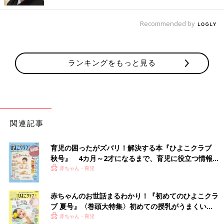
Recommended by
ランキングをもっと見る
関連記事
育児の困ったがズバリ！解決する本『ひよこクラブ
秋号』 4カ月～2才になるまで、育児に役立つ情報が
いっぱい！
赤ちゃん・育児
赤ちゃんのお世話まるわかり！『初めてのひよこクラ
ブ 夏号』〈巻頭大特集〉初めての授乳がうまくい
く！ おっぱい・ミルクの基本と夏のトラブル 解決テ
赤ちゃん・育児