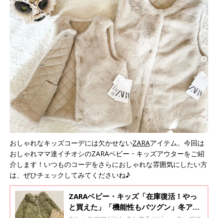
おしゃれなキッズコーデには欠かせない
ZARA
アイテム。今回は
おしゃれママ達イチオシのZARAベビー・キッズアウターをご紹
介します！いつものコーデをさらにおしゃれな雰囲気にしたい方
は、ぜひチェックしてみてくださいね♪
ZARAベビー・キッズ「在庫復活！やっ
と買えた」「機能性もバツグン」冬アウ
ターおすすめ4選