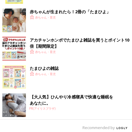
ク
赤ちゃんが生まれたら！2冊の「たまひよ」
赤ちゃん・育児
出典：Instagramアカウント「utamaru0306」
utamaru0306さんはZARAで買ったムートンコートでコーディネ
アカチャンホンポでたまひよ雑誌を買うとポイント10
ート♪ 裏地の素材がふわふわサラサラとした触り心地で、とても
倍【期間限定】
暖かいんだとか！インナーと靴下はバースデイで買ったアイテム
赤ちゃん・育児
だそうで、アウターとの相性もピッタリですね。
たまひよの雑誌
オンラインでGET！くすみピンクが可愛いダウン
赤ちゃん・育児
【大人気】ひんやり冷感寝具で快適な睡眠を
あなたに。
PR(アイリスプラザ)
Recommended by