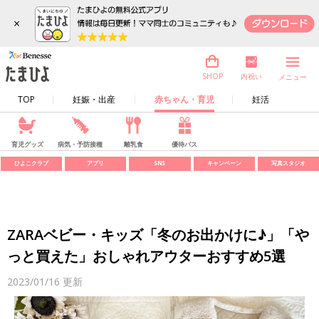
×
内祝い
SHOP
メニュー
TOP
妊娠・出産
赤ちゃん・育児
妊活
育児グッズ
病気・予防接種
離乳食
優待パス
ひよこクラブ
アプリ
SNS
キャンペーン
写真スタジオ
ZARAベビー・キッズ「冬のお出かけに♪」「や
っと買えた」おしゃれアウターおすすめ5選
2023/01/16
更新