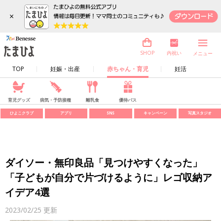
×
内祝い
SHOP
メニュー
TOP
妊娠・出産
赤ちゃん・育児
妊活
育児グッズ
病気・予防接種
離乳食
優待パス
ひよこクラブ
アプリ
SNS
キャンペーン
写真スタジオ
ダイソー・無印良品「見つけやすくなった」
「子どもが自分で片づけるように」レゴ収納ア
イデア4選
2023/02/25
更新