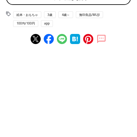
絵本・おもちゃ
3歳
4歳～
無印良品/MUJI
100均/100円
app
出典：Instagramアカウント「h.misak.i」
h.misak.iさんは、ふた付きで浅めの収納ボックスにレゴを入れて
います。浅い入れ物の方がブロックを探しやすいとお子さんから
リクエストがあったため、この収納ボックスを選んだのだとか。