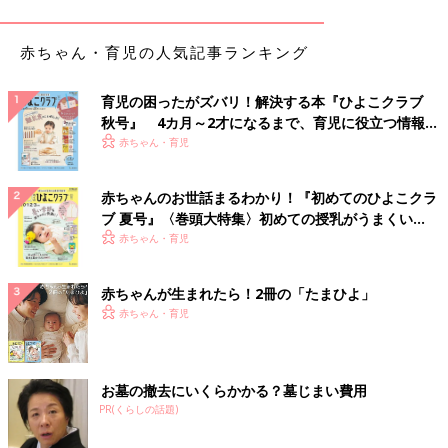
よく使う小物は小さな収納ボックスに入れているそう。わかりや
すそうですね。
赤ちゃん・育児の人気記事ランキング
レゴはダイソーの「フタ付収納ボックス」に収納
育児の困ったがズバリ！解決する本『ひよこクラブ
秋号』 4カ月～2才になるまで、育児に役立つ情報が
いっぱい！
赤ちゃん・育児
赤ちゃんのお世話まるわかり！『初めてのひよこクラ
ブ 夏号』〈巻頭大特集〉初めての授乳がうまくい
く！ おっぱい・ミルクの基本と夏のトラブル 解決テ
赤ちゃん・育児
ク
赤ちゃんが生まれたら！2冊の「たまひよ」
赤ちゃん・育児
お墓の撤去にいくらかかる？墓じまい費用
PR(くらしの話題)