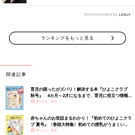
Recommended by
出典：Instagramアカウント「chi___koooo」
chi___kooooさんは、ダイソーの「フタ付収納ボックス」にレゴ
ランキングをもっと見る
を収納しています。レゴはざっくりと色ごとに分けているのだと
か。この収納方法にしてから、部品も見つけやすくなったそう。
ラベリングをするのはよいアイデアですね。
無印良品のやわらかポリエチレンケースにレゴを収
関連記事
納
育児の困ったがズバリ！解決する本『ひよこクラブ
秋号』 4カ月～2才になるまで、育児に役立つ情報が
いっぱい！
赤ちゃん・育児
赤ちゃんのお世話まるわかり！『初めてのひよこクラ
ブ 夏号』〈巻頭大特集〉初めての授乳がうまくい
く！ おっぱい・ミルクの基本と夏のトラブル 解決テ
赤ちゃん・育児