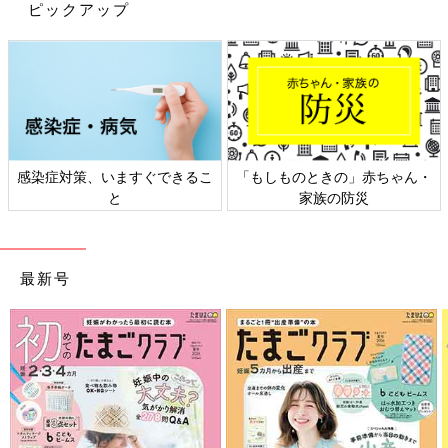
ピックアップ
感染症対策、いますぐできるこ
「もしものときの」赤ちゃん・
出典：Instagramアカウント「home_qui3」
と
家族の防災
home_qui3さんは、レゴをマット付き収納に入れています。マッ
トにのせたまま広げて遊ぶことができ、遊び終わったら紐をひっ
ぱり口を閉めて片付けることができるのだとか。とても簡単に出
最新号
し入れすることができそうですね。
セリア「子どもが自分で片付けられる」
超優秀！おもちゃ収納に使えるアイテム
4選
子どもがいるとおもちゃがどんどん増えていき
ますが、おもちゃをすっきりかつ使いやすく収
納するのは難しいですよね。そこで今回は、お
もちゃ収納に使えるセリアの超優秀アイテムを