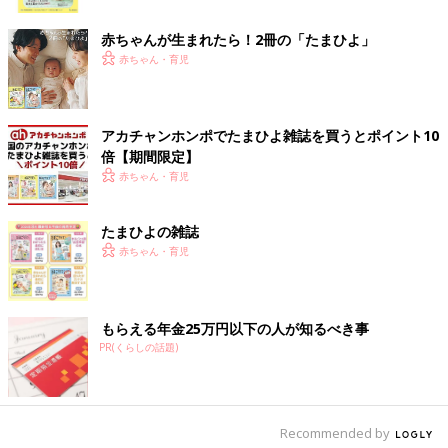
ク
赤ちゃんが生まれたら！2冊の「たまひよ」
赤ちゃん・育児
アカチャンホンポでたまひよ雑誌を買うとポイント10
倍【期間限定】
赤ちゃん・育児
たまひよの雑誌
赤ちゃん・育児
もらえる年金25万円以下の人が知るべき事
PR(くらしの話題)
出典：Instagramアカウント「anna_no_ouchi」
anna_no_ouchiさんは、無印良品の「やわらかポリエチレンケー
ス」にレゴを入れ、ソファー下に収納しています。作ったレゴ
Recommended by
は、同じく無印良品の「壁に取り付けられる家具棚」に飾ってい