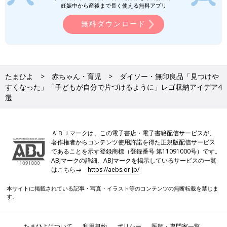
妊娠中から産後まで長く使える無料アプリ
無料ダウンロード
たまひよ
赤ちゃん・育児
ダイソー・無印良品「見つけや
すくなった」「子どもが自分で片づけるように」レゴ収納アイデア4
選
ＡＢＪマークは、この電子書店・電子書籍配信サービスが、
著作権者からコンテンツ使用許諾を得た正規版配信サービス
であることを示す登録商標（登録番号 第11091000号）です。
ABJマークの詳細、ABJマークを掲示しているサービスの一覧
はこちら→
https://aebs.or.jp/
本サイトに掲載されている記事・写真・イラスト等のコンテンツの無断転載を禁じま
す。
たまひよについて
利用規約
ポリシー
医師・専門家一覧