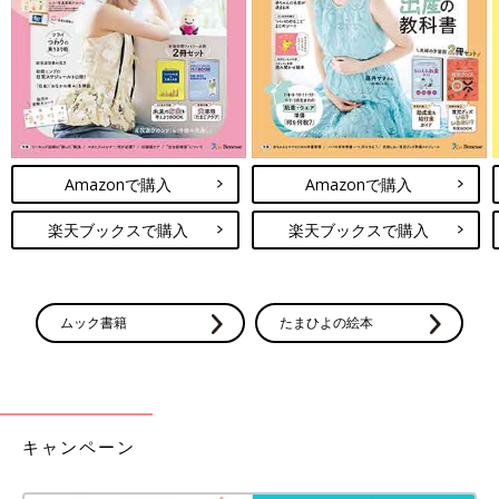
ご紹介します♪ おもちゃ収納に悩んでいる人
今回はインスタグラムの投稿より、レゴの収納アイデアをご紹介
は、ぜひ参考にしてみてくださいね。
しました。収納アイテムもたくさんの種類があり、色ごとや形ご
と、いろいろな収納方法がありますね。
(文：まり)
●記事内容でご紹介している投稿、リンク先は、削除される場合
があります。あらかじめご了承ください。
●記事の内容は記載当時の情報であり、現在と異なる場合があり
Amazonで購入
Amazonで購入
ます。
楽天ブックスで購入
楽天ブックスで購入
ムック書籍
たまひよの絵本
キャンペーン