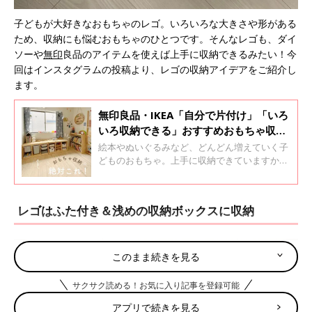
子どもが大好きなおもちゃのレゴ。いろいろな大きさや形がある
ため、収納にも悩むおもちゃのひとつです。そんなレゴも、ダイ
ソーや
無印
良品のアイテムを使えば上手に収納できるみたい！今
回はインスタグラムの投稿より、レゴの収納アイデアをご紹介し
ます。
無印良品・IKEA「自分で片付け」「いろ
いろ収納できる」おすすめおもちゃ収納
棚5選
絵本やぬいぐるみなど、どんどん増えていく子
どものおもちゃ。上手に収納できていますか？
わかりやすく、そして子どもが自分でもお片付
けできる収納ができるといいですね！今回はイ
ンスタグラムの投稿より、お片付けしやすいと
レゴはふた付き＆浅めの収納ボックスに収納
評判のおもちゃ収納棚をご紹介します。
このまま続きを見る
サクサク読める！お気に入り記事を登録可能
アプリで続きを見る