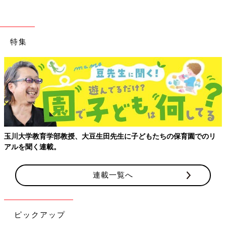
特集
玉川大学教育学部教授、大豆生田先生に子どもたちの保育園でのリ
アルを聞く連載。
ボディラインが華奢で、やわらかな曲線を描いているのが骨格ウ
ェーブ。筋肉よりも脂肪がつきやすく、肌の質感がふわふわした
質感になるのが特徴です。
連載一覧へ
骨格ウェーブの人が太ると、上半身はほっそりしたまま、下半身
にぜい肉がついて洋ナシ型の体型になってしまうことが多いで
す。ヒップの下側にぷよぷよした脂肪がついたり、ひざ下がぼて
ピックアップ
っと太くなったりと、上半身と下半身のバランスが悪くなりがち