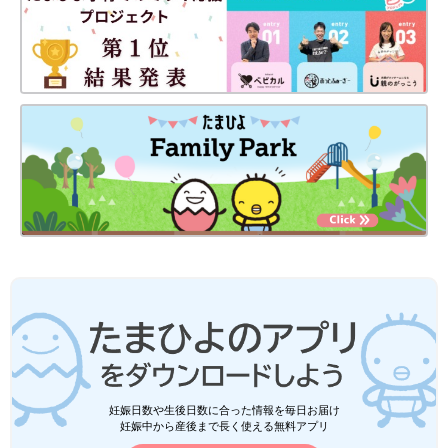
骨格ナチュラルの人は太ると全体的に脂肪がついてしまうため、
全身の筋トレをとり入れることが大切です。
ウエストを引き締めるとくびれができて、メリハリボディをめざ
せるでしょう。バストとヒップの筋肉もきたえると、からだのラ
インがきれいに見えます。
全身をしっかり動かして脂肪を燃焼させるために、ジョギングや
水泳などの有酸素運動をとり入れるのもおすすめですよ。
骨格ウェーブのダイエット方法
妊娠日数や生後日数に合った情報を毎日お届け
妊娠中から産後まで長く使える無料アプリ