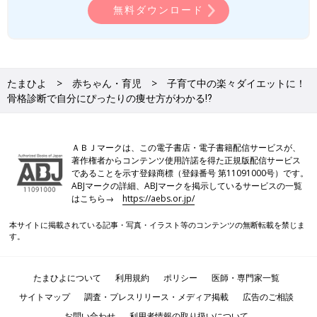
無料ダウンロード
たまひよ
赤ちゃん・育児
子育て中の楽々ダイエットに！
骨格診断で自分にぴったりの痩せ方がわかる⁉
ＡＢＪマークは、この電子書店・電子書籍配信サービスが、
著作権者からコンテンツ使用許諾を得た正規版配信サービス
骨格ウェーブの人は下半身に脂肪がつきやすいため、ヒップライ
であることを示す登録商標（登録番号 第11091000号）です。
ンを引き締める筋トレが重要です。また、上半身の筋トレもとり
ABJマークの詳細、ABJマークを掲示しているサービスの一覧
はこちら→
https://aebs.or.jp/
入れると、上半身・下半身のバランスがよくなります。
本サイトに掲載されている記事・写真・イラスト等のコンテンツの無断転載を禁じま
脂肪がつきやすいタイプなので、ジョギングなどの有酸素運動を
す。
習慣づけて効率的に脂肪を燃焼させましょう。
食事面では、良質なタンパク質をきちんと摂る、脂肪分を控えめ
たまひよについて
利用規約
ポリシー
医師・専門家一覧
にするといった食生活の見直しをすることも大切です。
サイトマップ
調査・プレスリリース・メディア掲載
広告のご相談
お問い合わせ
利用者情報の取り扱いについて