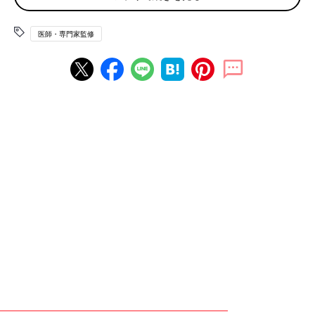
から、「ストレート」「ナチュラル」「ウェーブ」の3種類の骨
格タイプに分類することをいいます。
医師・専門家監修
骨格タイプごとに体格の特徴があり、太りやすいパーツもそれぞ
れ異なります。そのため、自分の骨格タイプを知ることが、ムリ
をせず効率的なダイエットを行ううえで大切です。
自分の骨格タイプをチェック！
自分の骨格タイプを見分けるポイントとタイプ別の太り方の特
徴、太りやすいパーツについて解説します。
骨格ストレート