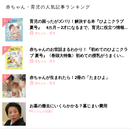
赤ちゃん・育児の人気記事ランキング
育児の困ったがズバリ！解決する本『ひよこクラブ
夏号』 4カ月～2才になるまで、育児に役立つ情報が
いっぱい！
赤ちゃん・育児
赤ちゃんのお世話まるわかり！『初めてのひよこクラ
ブ 夏号』〈巻頭大特集〉初めての授乳がうまくい
く！ おっぱい・ミルクの基本と夏のトラブル 解決テ
赤ちゃん・育児
ク
赤ちゃんが生まれたら！2冊の「たまひよ」
赤ちゃん・育児
ボディラインにメリハリがついていて、からだ全体に立体的な印
象があるのが骨格ストレート。とくに、バストなど上半身を中心
に厚みがあるのが特徴です。肌に弾力があり、筋肉がつきやす
お墓の撤去にいくらかかる？墓じまい費用
く、ひざ下はほっそりしています。
PR(くらしの話題)
骨格ストレートの人は、おなかまわりや太ももに脂肪がつきやす
いといわれています。もともと上半身に豊かなメリハリと厚みが