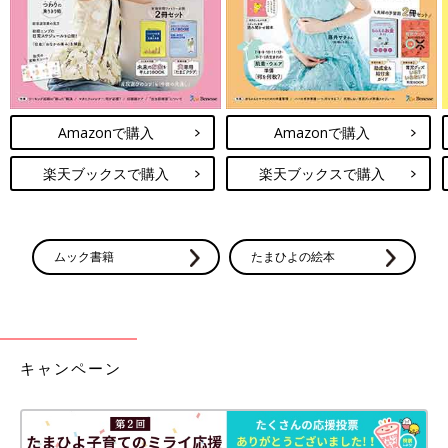
てしまうと、がっちりした体型になる可能性があります。
からだ全体の脂肪を燃やすための有酸素運動を70％、しなやかな
筋肉をつけるための軽い筋トレを30％という比率で行うといいで
しょう。
Amazonで購入
Amazonで購入
筋トレは、おなかまわりをメインに行うのが効率的です。もとも
と立体的なバスト・ヒップを持っているため、ウェストを引き締
楽天ブックスで購入
楽天ブックスで購入
めると女性的なメリハリボディを作ることができますよ。
骨格ナチュラルのダイエット方法
ムック書籍
たまひよの絵本
キャンペーン