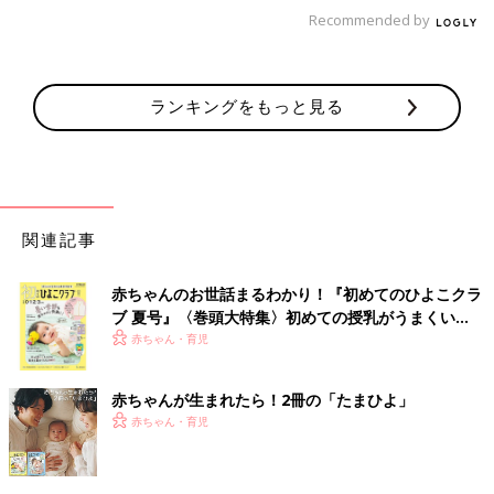
あるタイプなので、太ったときに他人にバレてしまいやすい点に
Recommended by
注意が必要です。
骨格ナチュラル
ランキングをもっと見る
関連記事
赤ちゃんのお世話まるわかり！『初めてのひよこクラ
ブ 夏号』〈巻頭大特集〉初めての授乳がうまくい
く！ おっぱい・ミルクの基本と夏のトラブル 解決テ
赤ちゃん・育児
ク
赤ちゃんが生まれたら！2冊の「たまひよ」
赤ちゃん・育児