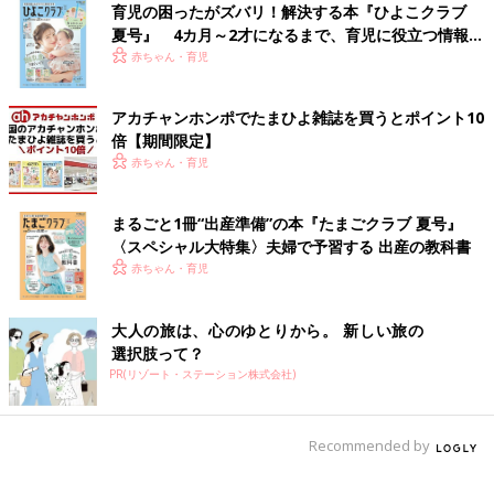
育児の困ったがズバリ！解決する本『ひよこクラブ
夏号』 4カ月～2才になるまで、育児に役立つ情報が
いっぱい！
赤ちゃん・育児
骨格がしっかりしていて肩幅があり、鎖骨がくっきりしているな
ど、骨や筋が目立つ印象になるのが骨格ナチュラル。ヒップライ
アカチャンホンポでたまひよ雑誌を買うとポイント10
ンは平面的で、ぜい肉のないモデル体型の人が多いです。
倍【期間限定】
赤ちゃん・育児
骨格ナチュラルは比較的太りにくいタイプだといわれています
が、太るとがっしりした印象になりやすいので要注意。上半身・
まるごと1冊“出産準備”の本『たまごクラブ 夏号』
下半身の両方にぜい肉がついて、メリハリのない寸胴体型になる
〈スペシャル大特集〉夫婦で予習する 出産の教科書
おそれがあります。
赤ちゃん・育児
骨格ウェーブ
大人の旅は、心のゆとりから。 新しい旅の
選択肢って？
PR(リゾート・ステーション株式会社)
Recommended by