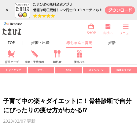
×
内祝い
SHOP
メニュー
TOP
妊娠・出産
赤ちゃん・育児
妊活
育児グッズ
病気・予防接種
離乳食
優待パス
ひよこクラブ
アプリ
SNS
キャンペーン
写真スタジオ
子育て中の楽々ダイエットに！骨格診断で自分
にぴったりの痩せ方がわかる⁉
2023/02/07
更新