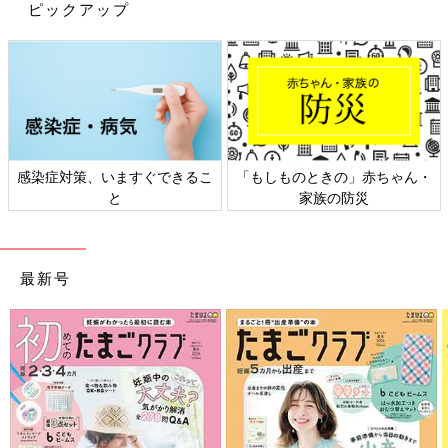
ピックアップ
出典：Instagramアカウント「myco_home.xx」
maicoさんはクローゼットの中にニトリの引き出し収納を入れ
て、こまごました物を整理しているみたい。抱っこひもなどのお
出かけグッズをまとめて収納するようにしたら、お出かけの用意
がラクチンになったんだそう。
畳まず投げ入れるだけもOK！収納ケース Nフラッ
感染症対策、いますぐできるこ
「もしものときの」赤ちゃん・
テ
と
家族の防災
最新号