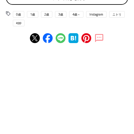
0歳
1歳
2歳
3歳
4歳～
Instagram
ニトリ
app
出典：Instagramアカウント「qqqqqq.xyz」
Qさんはニトリのファイルケースとセリアのボックスを組み合わ
せて、赤ちゃんの衣類を収納しているそうですよ。気持ちがいい
くらい横幅が見事にシンデレラフィット！縦に積み重ねて使える
ので省スペースをうまく活用できそうですね。