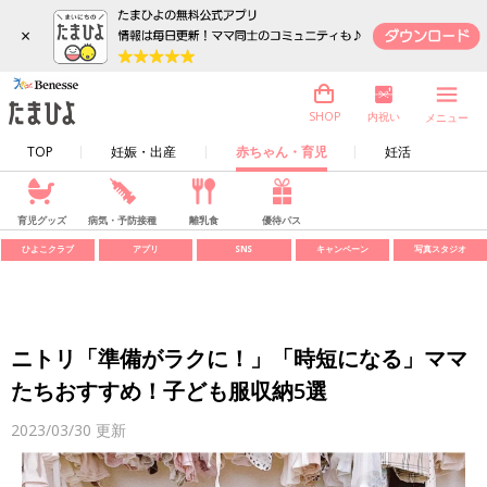
×
内祝い
SHOP
メニュー
TOP
妊娠・出産
赤ちゃん・育児
妊活
育児グッズ
病気・予防接種
離乳食
優待パス
ひよこクラブ
アプリ
SNS
キャンペーン
写真スタジオ
ニトリ「準備がラクに！」「時短になる」ママ
たちおすすめ！子ども服収納5選
2023/03/30
更新