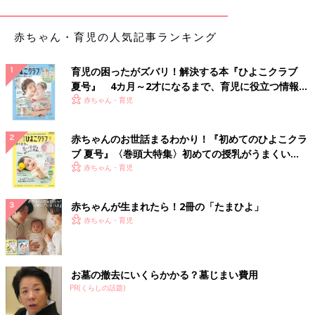
お気に入り空間！カラーボックスでベビークローゼ
赤ちゃん・育児の人気記事ランキング
ット
育児の困ったがズバリ！解決する本『ひよこクラブ
夏号』 4カ月～2才になるまで、育児に役立つ情報が
いっぱい！
赤ちゃん・育児
赤ちゃんのお世話まるわかり！『初めてのひよこクラ
ブ 夏号』〈巻頭大特集〉初めての授乳がうまくい
く！ おっぱい・ミルクの基本と夏のトラブル 解決テ
赤ちゃん・育児
ク
赤ちゃんが生まれたら！2冊の「たまひよ」
赤ちゃん・育児
お墓の撤去にいくらかかる？墓じまい費用
PR(くらしの話題)