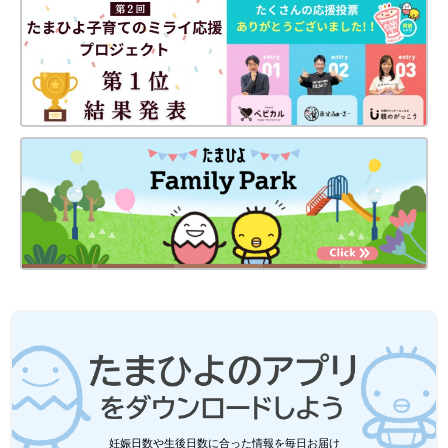
イテムをご紹介します。
今回は子ども服の収納にぴったりなニトリのアイテムをご紹介し
ました。お出かけ準備が一ヶ所で完結できたり、省スペースで収
納力をUPさせる収納術が盛りだくさん！ラクに片付け・お出か
け準備ができるのが収納上手のポイントですね♪
(文：冬白朱)
●記事内容でご紹介している投稿、リンク先は、削除される場合
があります。あらかじめご了承ください。
●記事の内容は記載当時の情報であり、現在と異なる場合があり
ます。
妊娠日数や生後日数に合った情報を毎日お届け