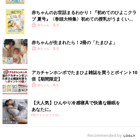
赤ちゃんのお世話まるわかり！『初めてのひよこクラ
ブ 夏号』〈巻頭大特集〉初めての授乳がうまくい
く！ おっぱい・ミルクの基本と夏のトラブル 解決テ
赤ちゃん・育児
ク
赤ちゃんが生まれたら！2冊の「たまひよ」
赤ちゃん・育児
出典：Instagramアカウント「ie__3m」
アカチャンホンポでたまひよ雑誌を買うとポイント10
倍【期間限定】
mikuさんがニトリで購入したのは、マルチラックとスチールラ
赤ちゃん・育児
ックです。左側のマルチラックには
幼稚園
関連のもの。右のスチ
ールラックには私服やパジャマ類を収納しているみたい。「ハン
ガーより畳んで収納派」のお子さんの意見を取り入れたお支度ス
【大人気】ひんやり冷感寝具で快適な睡眠を
ペースのようです。
あなたに。
PR(アイリスプラザ)
お出かけ準備がラクに♪ 引き出し収納をクローゼッ
トにIN！
Recommended by