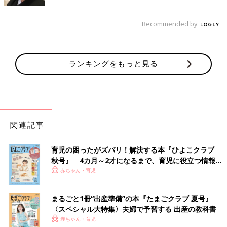
Recommended by
出典：Instagramアカウント「yuno__2525」
yuno__2525さんはニトリのカラーボックスを使ってベビークロ
ーゼットを作ったみたい。つっぱり棒を使ってハンガースペース
ランキングをもっと見る
も確保。使用している収納ボックスはニトリや
3COINS
、ダイソ
ー、IKEAのもののようです。
お支度スペースに！マルチラック＆スチールラック
関連記事
育児の困ったがズバリ！解決する本『ひよこクラブ
秋号』 4カ月～2才になるまで、育児に役立つ情報が
いっぱい！
赤ちゃん・育児
まるごと1冊“出産準備”の本『たまごクラブ 夏号』
〈スペシャル大特集〉夫婦で予習する 出産の教科書
赤ちゃん・育児