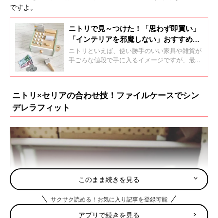
ですよ。
ニトリで見～つけた！「思わず即買い」
「インテリアを邪魔しない」おすすめお
もちゃ4選
ニトリといえば、使い勝手のいい家具や雑貨が
手ごろな値段で手に入るイメージですが、最
近、ネットではニトリにかわいいおもちゃが充
実していると話題になっているみたいですよ。
今回はInstagramの投稿から注目のニトリのお
ニトリ×セリアの合わせ技！ファイルケースでシン
もちゃをご紹介します。
デレラフィット
このまま続きを見る
サクサク読める！お気に入り記事を登録可能
アプリで続きを見る