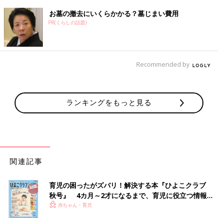
お墓の撤去にいくらかかる？墓じまい費用
PR(くらしの話題)
Recommended by
ランキングをもっと見る
パパ・ママ約2500人の欲しい！から生まれた、第2弾たま
ひよのLINEスタンプ♪
関連記事
育児の困ったがズバリ！解決する本『ひよこクラブ
秋号』 4カ月～2才になるまで、育児に役立つ情報が
いっぱい！
赤ちゃん・育児