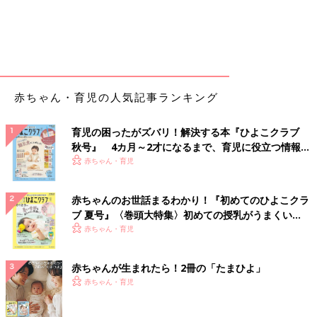
赤ちゃん・育児の人気記事ランキング
育児の困ったがズバリ！解決する本『ひよこクラブ
秋号』 4カ月～2才になるまで、育児に役立つ情報が
いっぱい！
赤ちゃん・育児
赤ちゃんのお世話まるわかり！『初めてのひよこクラ
ブ 夏号』〈巻頭大特集〉初めての授乳がうまくい
く！ おっぱい・ミルクの基本と夏のトラブル 解決テ
赤ちゃん・育児
ク
赤ちゃんが生まれたら！2冊の「たまひよ」
赤ちゃん・育児