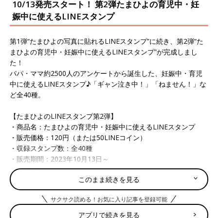
10/13発売スタート！ 第2弾たまひよの育児中・妊
娠中に使えるLINEスタンプ
第1弾“たまひよの写真に貼れるLINEスタンプ”に続き、第2弾“た
まひよの育児中・妊娠中に使えるLINEスタンプ”が完成しまし
た！
パパ・ママ約2500人のアンケートから誕生した、妊娠中・育児
中に使えるLINEスタンプ♪「ギャン泣き中！」「ねません！」な
ど全40種。
【たまひよのLINEスタンプ第2弾】
・商品名：たまひよの育児中・妊娠中に使えるLINEスタンプ
・販売価格：120円（または50LINEコイン）
・収録スタンプ数：全40種
・販売期間：2023年10月13日～
・販売URL：
このまま続きを見る
https://store.line.me/stickershop/product/24544275/ja
サクサク読める！お気に入り記事を登録可能
アプリで続きを見る