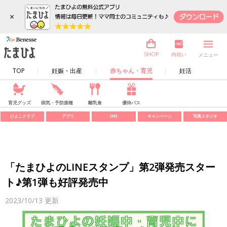
×
内祝い
SHOP
メニュー
TOP
妊娠・出産
赤ちゃん・育児
妊活
育児グッズ
病気・予防接種
離乳食
優待パス
ひよこクラブ
アプリ
SNS
キャンペーン
写真スタジオ
「たまひよのLINEスタンプ」第2弾発売スター
ト♪第1弾も好評発売中
2023/10/13
更新