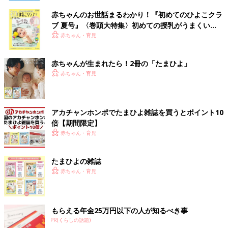
赤ちゃんのお世話まるわかり！『初めてのひよこクラ
ブ 夏号』〈巻頭大特集〉初めての授乳がうまくい
く！ おっぱい・ミルクの基本と夏のトラブル 解決テ
赤ちゃん・育児
ク
赤ちゃんが生まれたら！2冊の「たまひよ」
赤ちゃん・育児
アカチャンホンポでたまひよ雑誌を買うとポイント10
約2,500人のたまひよアプリユーザー・たまひよ公式
Instagram
倍【期間限定】
フォロワーのパパ・ママへアンケートを実施。「こんなLINEス
赤ちゃん・育児
タンプが欲しい！」のリアルな声から、全40種の妊娠中・育児中
に使えるスタンプが誕生しました♪
たまひよの雑誌
赤ちゃん・育児
6/15～好評発売中！第1弾たまひよの写真に貼れる
LINEスタンプ
もらえる年金25万円以下の人が知るべき事
PR(くらしの話題)