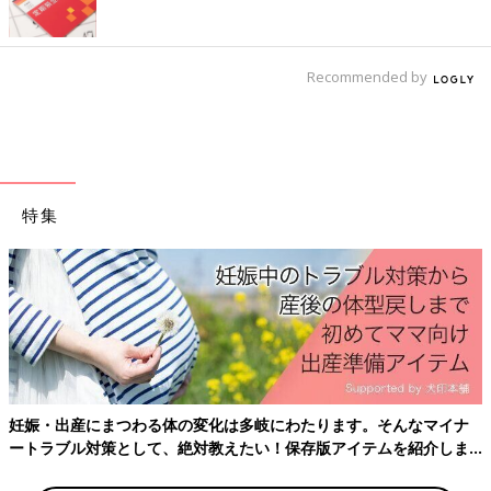
Recommended by
特集
第1弾は“たまひよの写真に貼れるLINEスタンプ”が登場！写真と
組み合わせると『たまごクラブ』『ひよこクラブ』の表紙になれ
る！30年前創刊号の表紙スタンプや、写真にポン！と貼れてかわ
いいたまちゃん・ひよちゃんのスタンプも♪
・商品名：たまひよの写真に貼れるLINEスタンプ
・販売価格：120円（または50LINEコイン）
・収録スタンプ数：全24種
・販売期間：2023年6月14日～
妊娠・出産にまつわる体の変化は多岐にわたります。そんなマイナ
ートラブル対策として、絶対教えたい！保存版アイテムを紹介しま
・販売URL：
https://line.me/S/sticker/23365779
す。