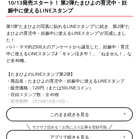
10/13発売スタート！ 第2弾たまひよの育児中・妊
娠中に使えるLINEスタンプ
第1弾“たまひよの写真に貼れるLINEスタンプ”に続き、第2弾“た
まひよの育児中・妊娠中に使えるLINEスタンプ”が完成しまし
た！
パパ・ママ約2500人のアンケートから誕生した、妊娠中・育児
中に使えるLINEスタンプ♪「ギャン泣き中！」「ねません！」な
ど全40種。
【たまひよのLINEスタンプ第2弾】
・商品名：たまひよの育児中・妊娠中に使えるLINEスタンプ
・販売価格：120円（または50LINEコイン）
・収録スタンプ数：全40種
・販売期間：2023年10月13日～
・販売URL：
このまま続きを見る
https://store.line.me/stickershop/product/24544275/ja
サクサク読める！お気に入り記事を登録可能
アプリで続きを見る