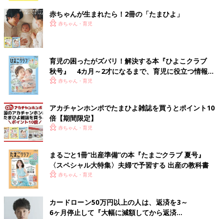
赤ちゃんが生まれたら！2冊の「たまひよ」
赤ちゃん・育児
育児の困ったがズバリ！解決する本『ひよこクラブ
秋号』 4カ月～2才になるまで、育児に役立つ情報が
いっぱい！
赤ちゃん・育児
アカチャンホンポでたまひよ雑誌を買うとポイント10
約2,500人のたまひよアプリユーザー・たまひよ公式
Instagram
倍【期間限定】
フォロワーのパパ・ママへアンケートを実施。「こんなLINEス
赤ちゃん・育児
タンプが欲しい！」のリアルな声から、全40種の妊娠中・育児中
に使えるスタンプが誕生しました♪
まるごと1冊“出産準備”の本『たまごクラブ 夏号』
〈スペシャル大特集〉夫婦で予習する 出産の教科書
赤ちゃん・育児
6/15～好評発売中！第1弾たまひよの写真に貼れる
LINEスタンプ
カードローン50万円以上の人は、返済を3～
6ヶ月停止して『大幅に減額してから返済...