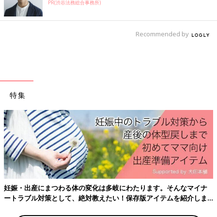
PR(渋谷法務総合事務所)
Recommended by
特集
第1弾は“たまひよの写真に貼れるLINEスタンプ”が登場！写真と
組み合わせると『たまごクラブ』『ひよこクラブ』の表紙になれ
る！30年前創刊号の表紙スタンプや、写真にポン！と貼れてかわ
いいたまちゃん・ひよちゃんのスタンプも♪
・商品名：たまひよの写真に貼れるLINEスタンプ
・販売価格：120円（または50LINEコイン）
・収録スタンプ数：全24種
・販売期間：2023年6月14日～
妊娠・出産にまつわる体の変化は多岐にわたります。そんなマイナ
ートラブル対策として、絶対教えたい！保存版アイテムを紹介しま
・販売URL：
https://line.me/S/sticker/23365779
す。