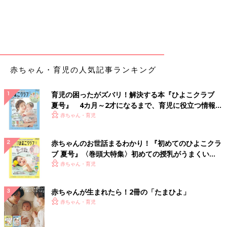
赤ちゃん・育児の人気記事ランキング
育児の困ったがズバリ！解決する本『ひよこクラブ
夏号』 4カ月～2才になるまで、育児に役立つ情報が
いっぱい！
赤ちゃん・育児
赤ちゃんのお世話まるわかり！『初めてのひよこクラ
ブ 夏号』〈巻頭大特集〉初めての授乳がうまくい
く！ おっぱい・ミルクの基本と夏のトラブル 解決テ
赤ちゃん・育児
ク
赤ちゃんが生まれたら！2冊の「たまひよ」
赤ちゃん・育児