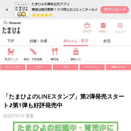
×
内祝い
SHOP
メニュー
TOP
妊娠・出産
赤ちゃん・育児
妊活
育児グッズ
病気・予防接種
離乳食
優待パス
ひよこクラブ
アプリ
SNS
キャンペーン
写真スタジオ
「たまひよのLINEスタンプ」第2弾発売スター
ト♪第1弾も好評発売中
2023/10/13
更新