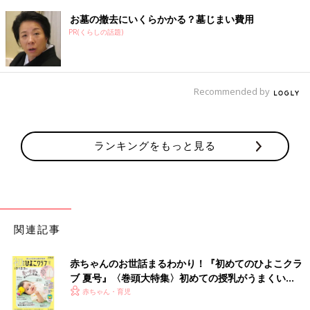
お墓の撤去にいくらかかる？墓じまい費用
PR(くらしの話題)
Recommended by
ランキングをもっと見る
パパ・ママ約2500人の欲しい！から生まれた、第2弾たま
ひよのLINEスタンプ♪
関連記事
赤ちゃんのお世話まるわかり！『初めてのひよこクラ
ブ 夏号』〈巻頭大特集〉初めての授乳がうまくい
く！ おっぱい・ミルクの基本と夏のトラブル 解決テ
赤ちゃん・育児
ク