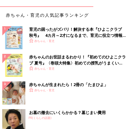
赤ちゃん・育児の人気記事ランキング
育児の困ったがズバリ！解決する本『ひよこクラブ
秋号』 4カ月～2才になるまで、育児に役立つ情報が
いっぱい！
赤ちゃん・育児
赤ちゃんのお世話まるわかり！『初めてのひよこクラ
ブ 夏号』〈巻頭大特集〉初めての授乳がうまくい
く！ おっぱい・ミルクの基本と夏のトラブル 解決テ
赤ちゃん・育児
ク
赤ちゃんが生まれたら！2冊の「たまひよ」
赤ちゃん・育児
お墓の撤去にいくらかかる？墓じまい費用
PR(くらしの話題)