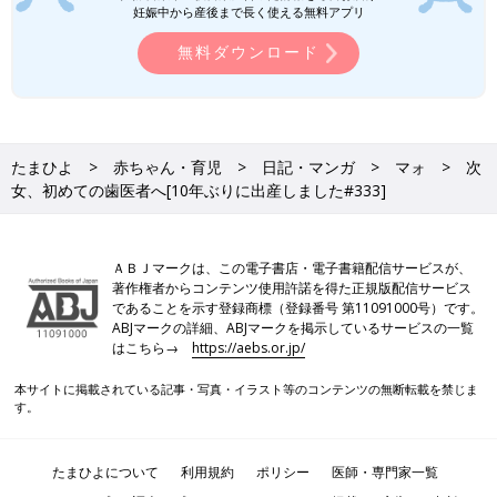
前の話
次の話
妊娠中から産後まで長く使える無料アプリ
もうすぐ２年生[10年
一覧
ひと足お先に[10年ぶり
ぶりに出産しました
に出産しました#334]
無料ダウンロード
#332]
たまひよ
赤ちゃん・育児
日記・マンガ
マォ
次
女、初めての歯医者へ[10年ぶりに出産しました#333]
ＡＢＪマークは、この電子書店・電子書籍配信サービスが、
著作権者からコンテンツ使用許諾を得た正規版配信サービス
であることを示す登録商標（登録番号 第11091000号）です。
ABJマークの詳細、ABJマークを掲示しているサービスの一覧
はこちら→
https://aebs.or.jp/
本サイトに掲載されている記事・写真・イラスト等のコンテンツの無断転載を禁じま
す。
たまひよについて
利用規約
ポリシー
医師・専門家一覧