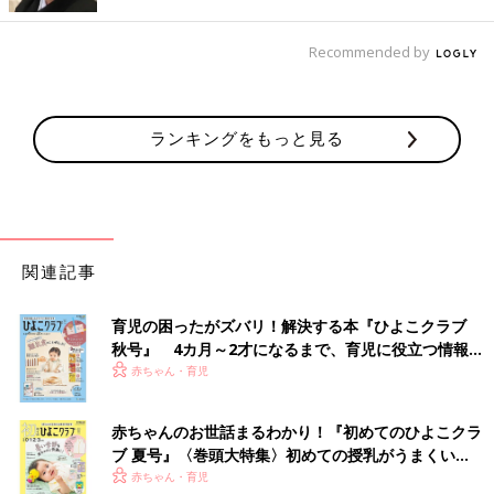
Recommended by
ランキングをもっと見る
関連記事
育児の困ったがズバリ！解決する本『ひよこクラブ
秋号』 4カ月～2才になるまで、育児に役立つ情報が
いっぱい！
赤ちゃん・育児
赤ちゃんのお世話まるわかり！『初めてのひよこクラ
ブ 夏号』〈巻頭大特集〉初めての授乳がうまくい
く！ おっぱい・ミルクの基本と夏のトラブル 解決テ
赤ちゃん・育児