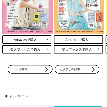
た！
グラグラの乳歯もついでに抜いてもらおうと思っていたので、歯
医者が怖くなっちゃうかな？と少し心配でしたが、診察の数日前
に自然に抜けたため、ほっと一安心。
…じゃなかった！
イスに座っただけで涙ぽろぽろしてる！！
Amazonで購入
Amazonで購入
「大丈夫、怖くないよ～」となだめながら、口の中の写真を撮っ
たり、すべての歯もチェックしてもらい、最後にフッ素塗布して
楽天ブックスで購入
楽天ブックスで購入
終了！
永久歯の白くなった部分は、歯医者さんがガリガリしたら取れた
みたいで良かった～。
ムック書籍
たまひよの絵本
「こわくなかった」と言う次女の目にはまだ涙がたまっていたけ
れど、処置中はがんばってじっと動かず大きな口を開けてくれま
した。
これからはちゃんと定期的に検診へ行くことにしまーす♪
キャンペーン
次回もお楽しみに～！
・
[10年ぶりに出産しました]記事一覧