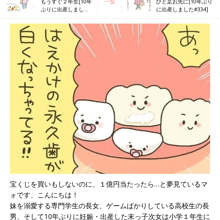
もうすぐ２年生[10年
一覧
ひと足お先に[10年ぶり
ぶりに出産しました
に出産しました#334]
#332]
宝くじを買いもしないのに、１億円当たったら…と夢見ているマ
ォです、こんにちは！
妹を溺愛する専門学生の長女、ゲームばかりしている高校生の長
男、そして10年ぶりに妊娠・出産した末っ子次女は小学１年生に