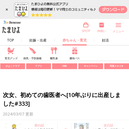
×
内祝い
SHOP
メニュー
TOP
妊娠・出産
赤ちゃん・育児
妊活
育児グッズ
病気・予防接種
離乳食
優待パス
ひよこクラブ
アプリ
SNS
キャンペーン
写真スタジオ
次女、初めての歯医者へ[10年ぶりに出産しま
した#333]
2024/03/07
更新
前の話
次の話