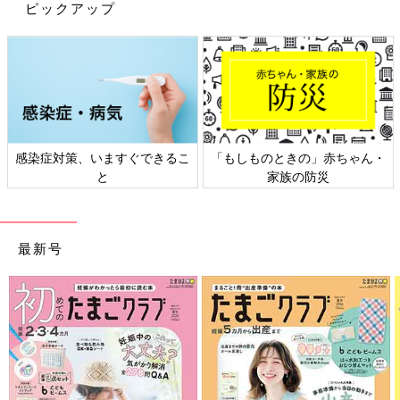
ピックアップ
次女。
乳歯はグラグラしていたのでそのうち抜けるかなと思ったもの
の、意外としぶとくて、しばらく２枚歯生活を送っていたら…
ちゃんとみがけていなかったらしく、はえかけの永久歯が一部白
くなってしまったのです！
慌ててこすってみても、取れない…。
まだはえたばっかりなのに、もう白くなってしまった…と落ち込
感染症対策、いますぐできるこ
「もしものときの」赤ちゃん・
む私。
と
家族の防災
仕上げみがきをちゃんとしなかった自分を責めたりもしました
が、そうだ！歯医者さんならなんとかしてくれるかもしれない！
上の子たちは幼い頃歯に着色がつきやすく、綺麗にしてもらうた
最新号
めによく歯医者へ通っていました。
ところが、同じような食生活を送っているはずなのに、歯の質が
違うのか？ まったく着色がつかない次女。
歯のトラブルもなかったので、今まで歯医者に行ったことがなか
ったのです。
そんなわけで、今回６歳で歯医者デビューすることになりまし