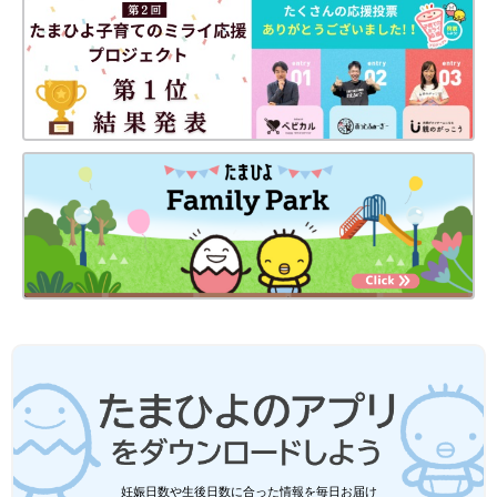
・
たまひよONLINEの育児マンガ一覧はこちら
[マォ]
静岡の田舎町在住。
妹を溺愛する専門学生の長女、ゲームばかりしている高校生の長
男、そして10年ぶりに妊娠・出産した末っ子次女は小学１年生に
なりました！妊娠・育児の記録を（
インスタグラム
）にて公開
中。
●
Ｘ（旧Twitter）／@maoppachi
●
webサイト／maoppachi
妊娠日数や生後日数に合った情報を毎日お届け