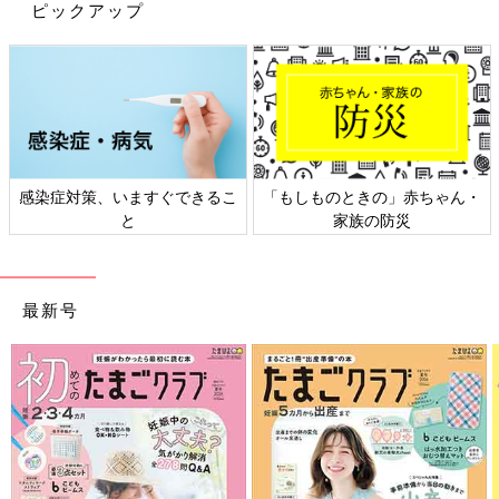
ピックアップ
出典：Instagramアカウント「yuchaaaa」
感染症対策、いますぐできるこ
「もしものときの」赤ちゃん・
と
家族の防災
Yurinaさんは「ウルトラストレッチドライEXジョガーパンツ」を
購入。兄弟でお揃いでゲットしたようですよ。この日は朝から子
どもたちとお散歩をしたようで、ちょっと涼しめな朝にはこのパ
ンツがぴったりだったんだとか。動きやすさはもちろん、よく伸
最新号
びるから履き心地も最高とのことですよ♪
ユニクロ「色味もデザインもどストライ
ク」「ミッフィー＆スプラコラボも！」
大人気Tシャツ5選
ユニクロのキッズTシャツが話題です。子ども
から大人まで大人気のミッフィーやスプラトゥ
ーンとのコラボTも発売され、注目されていま
す。定番デザインのTシャツも絶妙にオシャレ