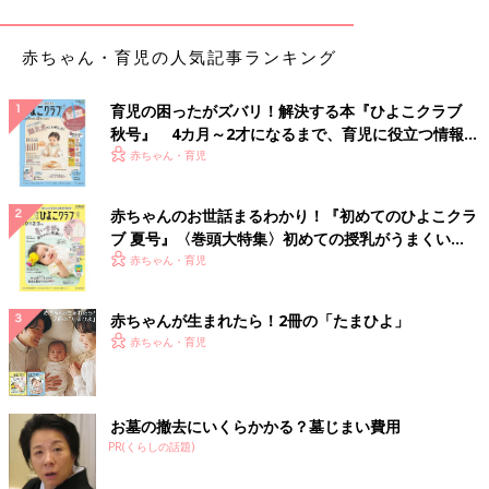
プスとも合いそうなパンツですね。
赤ちゃん・育児の人気記事ランキング
兄弟でのお揃いパンツコーデが素敵！
育児の困ったがズバリ！解決する本『ひよこクラブ
秋号』 4カ月～2才になるまで、育児に役立つ情報が
いっぱい！
赤ちゃん・育児
赤ちゃんのお世話まるわかり！『初めてのひよこクラ
ブ 夏号』〈巻頭大特集〉初めての授乳がうまくい
く！ おっぱい・ミルクの基本と夏のトラブル 解決テ
赤ちゃん・育児
ク
赤ちゃんが生まれたら！2冊の「たまひよ」
赤ちゃん・育児
お墓の撤去にいくらかかる？墓じまい費用
PR(くらしの話題)