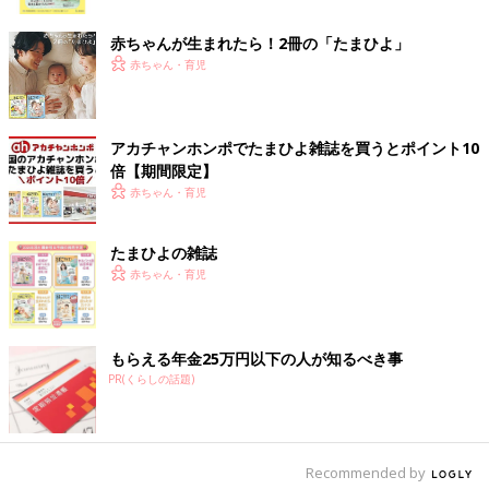
ク
赤ちゃんが生まれたら！2冊の「たまひよ」
赤ちゃん・育児
アカチャンホンポでたまひよ雑誌を買うとポイント10
倍【期間限定】
赤ちゃん・育児
たまひよの雑誌
赤ちゃん・育児
もらえる年金25万円以下の人が知るべき事
出典：Instagramアカウント「rin_mama_gram」
PR(くらしの話題)
りんママさんは、ブルーと赤のストライプレギンスを購入。
ユニ
クロ
のレギンスは無地をえらびがちだったそうですが、こちらの
柄は一目で気に入って即買いしたんだとか！履くだけでコーデが
グッと映えるレギンスですよね。
Recommended by