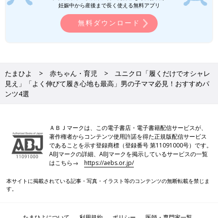
妊娠中から産後まで長く使える無料アプリ
無料ダウンロード
たまひよ
赤ちゃん・育児
ユニクロ「履くだけでオシャレ
見え」「よく伸びて履き心地も最高」男の子ママ必見！おすすめパ
ンツ4選
ＡＢＪマークは、この電子書店・電子書籍配信サービスが、
著作権者からコンテンツ使用許諾を得た正規版配信サービス
であることを示す登録商標（登録番号 第11091000号）です。
ABJマークの詳細、ABJマークを掲示しているサービスの一覧
はこちら→
https://aebs.or.jp/
本サイトに掲載されている記事・写真・イラスト等のコンテンツの無断転載を禁じま
す。
たまひよについて
利用規約
ポリシー
医師・専門家一覧