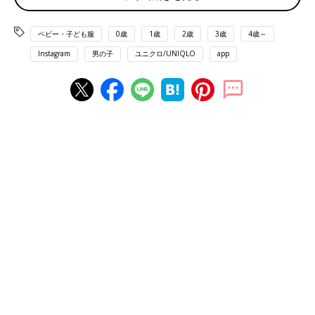
ベビー・子ども服
0歳
1歳
2歳
3歳
4歳～
Instagram
男の子
ユニクロ/UNIQLO
app
出典：Instagramアカウント「yuukin_813」
yuukiさんは「ウルトラストレッチスリムフィットジーンズ」を
購入。ひざ元のダメージ加工が、絶妙にかっこいいですよね！
「UVカットデニムキャップ」との相性もバッチリ♪ どんなトッ