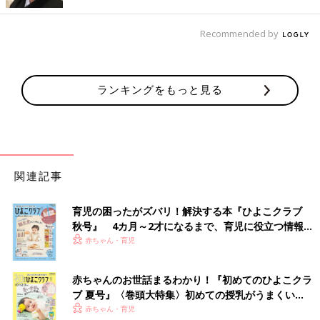
Recommended by
出典：Instagramアカウント「musuko_style」
omusubimanさんは、パープルカラーのパンツを購入。兄弟でお
そろいで履いていて、とってもお似合いですよね！この日は家族
ランキングをもっと見る
で映画を見に、お出かけしたんだとか。色使いも素敵でオシャレ
なコーデですね。
一枚履くだけでオシャレ見え！ストライプレギンス
関連記事
育児の困ったがズバリ！解決する本『ひよこクラブ
秋号』 4カ月～2才になるまで、育児に役立つ情報が
いっぱい！
赤ちゃん・育児
赤ちゃんのお世話まるわかり！『初めてのひよこクラ
ブ 夏号』〈巻頭大特集〉初めての授乳がうまくい
く！ おっぱい・ミルクの基本と夏のトラブル 解決テ
赤ちゃん・育児