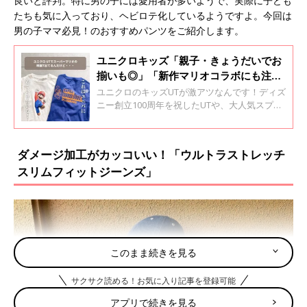
良いと評判。特に男の子には愛用者が多いようで、実際に子ども
たちも気に入っており、ヘビロテ化しているようですよ。今回は
男の子ママ必見！のおすすめパンツをご紹介します。
ユニクロキッズ「親子・きょうだいでお
揃いも◎」「新作マリオコラボにも注
目！」メガヒットUT4選
ユニクロのキッズUTが激アツなんです！ディズ
ニー創立100周年を祝したUTや、大人気スプラ
トゥーン3、新作のマリオ映画とのコラボUTな
どなど、子どもから大人までみんなが欲しくな
るデザインばかり♪ サイズ展開が幅広いので、
ダメージ加工がカッコいい！「ウルトラストレッチ
リンクコーデもできちゃうんです。今回はそん
スリムフィットジーンズ」
なユニクロUTのメガヒット商品をご紹介しま
す。
このまま続きを見る
サクサク読める！お気に入り記事を登録可能
アプリで続きを見る