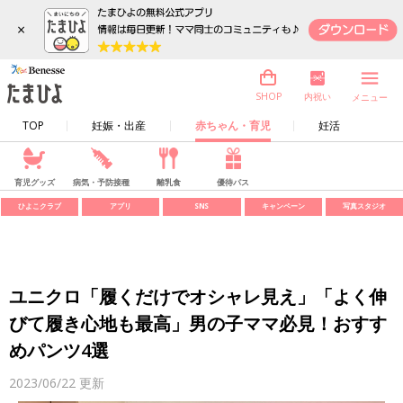
×
内祝い
SHOP
メニュー
TOP
妊娠・出産
赤ちゃん・育児
妊活
育児グッズ
病気・予防接種
離乳食
優待パス
ひよこクラブ
アプリ
SNS
キャンペーン
写真スタジオ
ユニクロ「履くだけでオシャレ見え」「よく伸
びて履き心地も最高」男の子ママ必見！おすす
めパンツ4選
2023/06/22
更新