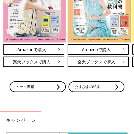
で、どれも目が離せません！今回はそんなユニ
ユニクロのパンツはどれもシンプルなので、いろんなコーデにも
クロの大人気Tシャツをご紹介します。
合わせやすくて良いですよね。お値段も比較的お安いですが、さ
らにお買い得になっているアイテムは狙いどき！気になるパンツ
があれば、ぜひチェックしてみてくださいね。
(文・水川ちさ)
●記事内容でご紹介している投稿、リンク先は、削除される場合
があります。あらかじめご了承ください。
Amazonで購入
Amazonで購入
●記事の内容は2023年5月の情報で、現在と異なる場合がありま
す。
楽天ブックスで購入
楽天ブックスで購入
ムック書籍
たまひよの絵本
キャンペーン