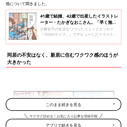
係について聞きました。
41歳で結婚、42歳で出産したイラストレ
ーター・たかぎなおこさん。「早く無事
に予定日がきてほしいとずっと思ってま
小柄女子の生活をつづったコミックエッセイ
した」40代の結婚・妊娠・出産を振り返
『150cmライフ。』でデビューしたイラストレ
ーター兼コミックエッセイ作家のたかぎなおこ
る
さん。2023年2月には作家生活20周年を迎えた
そうです。41歳で夫「おつぐやん」さんと結婚
同居の不安はなく、新居に住むワクワク感のほうが
し、42歳で「むーちゃん」を出産。「むーちゃ
大きかった
ん」がこの春から小学校に入学したという、た
かぎなおこさんに40代の妊娠・出産・育児を振
り返って、話を聞きました。
このまま続きを見る
サクサク読める！お気に入り記事を登録可能
アプリで続きを見る