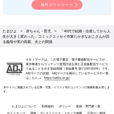
を本当によくかわいがってくれて、それでかなり助けられまし
いています。渡辺さんに、あらためて当時のお
無料ダウンロード
た」とたかぎさん。周囲の人と協力しながら、40代の子育てを楽
話を伺いました。
しんでいるようです。
●記事の内容は2023年５月の情報であり、現在と異なる場合があ
たまひよ
赤ちゃん・育児
「40代で結婚・出産してから人
ります。
生が大きく変わった」コミックエッセイ作家たかぎなおこさんが語
る義母や実の両親、夫との関係
たかぎなおこさん
ＡＢＪマークは、この電子書店・電子書籍配信サービスが、
著作権者からコンテンツ使用許諾を得た正規版配信サービス
であることを示す登録商標（登録番号 第11091000号）です。
ABJマークの詳細、ABJマークを掲示しているサービスの一覧
はこちら→
https://aebs.or.jp/
本サイトに掲載されている記事・写真・イラスト等のコンテンツの無断転載を禁じま
す。
PROFILE
1974年、三重県生まれ。2023年2月に作家生活20周年を迎えた
たまひよについて
利用規約
ポリシー
医師・専門家一覧
人気イラストレーター兼コミックエッセイ作家。おもな著書に
サイトマップ
調査・プレスリリース・メディア掲載
広告のご相談