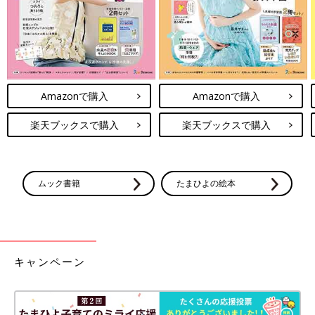
夫婦で協力しながら子育てしているたかぎなおこさんと、おつぐやんさん。すでに
アラフィフの2人は、外遊びで凧揚げに挑戦し、あまりのハードさに疲労困憊？！
――「おつぐやん」さんは家事・育児に積極的なタイプだそうで
すが、子育てで衝突することはありますか？
Amazonで購入
Amazonで購入
たかぎ 家事・育児はすすんでやってくれるのですが、あえて不
楽天ブックスで購入
楽天ブックスで購入
満をあげるとしたら、休日のお出かけ先や旅行プランはあまり考
えてくれないです。
「娘にこういう経験をさせたいとかはないの？」と文句を言った
こともありますが、夫が言うにはそういうことを考えるのは苦手
ムック書籍
たまひよの絵本
なので、私が提案して、それがいいと思ったら喜んでやる“実行
部隊”になりたい、とのことでした。
もし逆に夫がどんどん自分の希望ばかりを言ってくる人だった
ら、それはそれで不満だったかもしれないので、考え方を変えれ
キャンペーン
ば自分の希望が通りやすいとも言えます。
今は相談をすればいろいろと意見も出してくれるので「まあ、い
っか〜」と思っています。