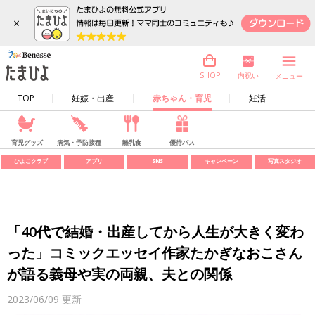
×
内祝い
SHOP
メニュー
TOP
妊娠・出産
赤ちゃん・育児
妊活
育児グッズ
病気・予防接種
離乳食
優待パス
ひよこクラブ
アプリ
SNS
キャンペーン
写真スタジオ
「40代で結婚・出産してから人生が大きく変わ
った」コミックエッセイ作家たかぎなおこさん
が語る義母や実の両親、夫との関係
2023/06/09
更新