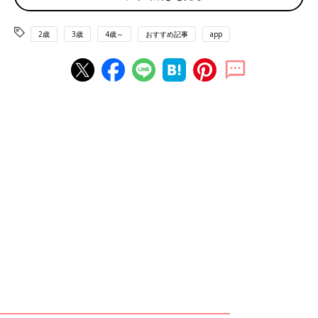
2歳
3歳
4歳～
おすすめ記事
app
最新刊『おかあさんライフ。 今日も快走！ママチャリ編』（KADOKAWA）の1ペ
ージ。新居での新生活がスタートしたころの話です。