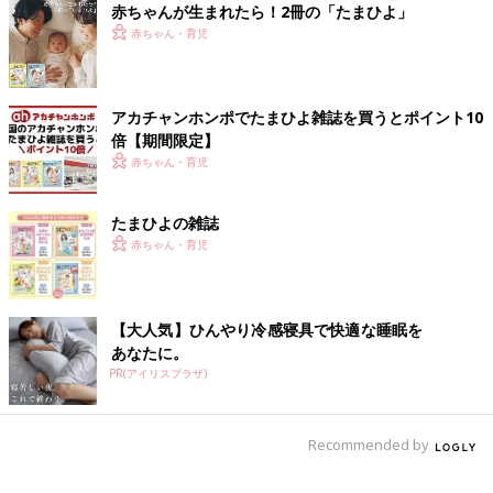
赤ちゃんが生まれたら！2冊の「たまひよ」
赤ちゃん・育児
アカチャンホンポでたまひよ雑誌を買うとポイント10
倍【期間限定】
赤ちゃん・育児
ばあば・じいじとはスマホのビデオ通話で会話。東京と三重、離れていても楽しい
たまひよの雑誌
時間を共有できますね。
赤ちゃん・育児
――たかぎさんの著書にはたかぎさんの実の両親もよく登場して
います。最近の「むーちゃん」とばあば・じいじの関係はどうで
すか？
【大人気】ひんやり冷感寝具で快適な睡眠を
あなたに。
たかぎ 私の両親もとても娘をかわいがってくれています。最近
PR(アイリスプラザ)
は両親とスマホのビデオ通話で会話することが多いのですが、先
日用事があったので娘がいない時間に私１人で電話をかけたら、
父が「肝心のむーちゃんは？」と娘を出してくれと言うんです。
Recommended by
「肝心の」という言い方に笑ってしまいました。
あと、母がイラストを添えた手紙を送って娘とやりとりしてくれ