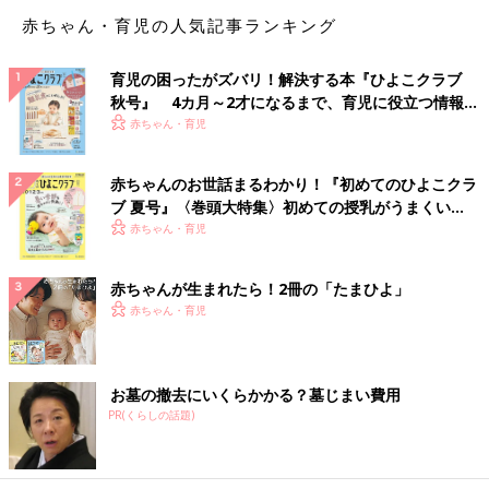
赤ちゃん・育児の人気記事ランキング
――現在、お義母さんとの二世帯同居中というたかぎさん。同居
を決めたのは何がきっかけだったのでしょうか？
育児の困ったがズバリ！解決する本『ひよこクラブ
たかぎ 義母は築50年以上の古い一軒家にひとり暮らしをしてい
秋号』 4カ月～2才になるまで、育児に役立つ情報が
たので、なにかと心配でした。私も家で仕事をしているので娘を
いっぱい！
赤ちゃん・育児
見てくれる人がいるほうが助かる状態だったので、私から「お義
母さん、家を建て直して一緒に住みませんか？」と提案しまし
赤ちゃんのお世話まるわかり！『初めてのひよこクラ
た。
ブ 夏号』〈巻頭大特集〉初めての授乳がうまくい
く！ おっぱい・ミルクの基本と夏のトラブル 解決テ
赤ちゃん・育児
家を設計してもらうときは、義母と夫と私で希望を出し合いまし
ク
た。玄関は一つで中はつながっているけれど、キッチンや生活ス
赤ちゃんが生まれたら！2冊の「たまひよ」
ペースはフロア別の「部分共有型の二世帯
住宅
」にしました。
赤ちゃん・育児
義母はおだやかで優しい人だとわかっていたので、同居の不安は
それほどなく、新しい家に住むワクワク感のほうが大きかったで
す。現在も普段は食事や家事は別々なので、お互いあまり気はつ
お墓の撤去にいくらかかる？墓じまい費用
かいません。娘は自由に行き来していい橋渡し役になってくれて
PR(くらしの話題)
います。
遠方に住む実の両親にとって、孫は「肝心の」存在