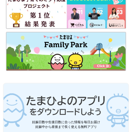
――最近の「おつぐやん」さんと「むーちゃん」の父娘エピソー
ドを教えてください。
たかぎ 娘が病気になると夫と私２人でせっせと看病するのです
が、先日夫が熱を出したときに娘が夫のおでこをせっせと冷やし
たり、飲みものを運んであげたりしていたんです。なんかその姿
を見ていたら、「大きくなったなぁ～」となんだかとってもじ〜
んとしてしまいました。
お話／たかぎなおこさん 取材・文／安田ナナ、たまひよ
ONLINE編集部
55歳で突然2児のパパになり、8歳娘と2
人暮らしに。「人生が圧倒的に面白くな
りました」漫画家・渡辺電機(株)さんイ
55歳で16歳年下のシングルマザーと初の結婚、
ンタビュー
その日から二人の娘のパパになった漫画家の渡
辺電機(株)さん。当時8歳の「アユちゃん」と東
京で2人暮らしを始めたころの思い出をつづっ
たコミックエッセイです。発表直後から「心が
「育児につかれてへとへとになったり、イライラしちゃうことも
妊娠日数や生後日数に合った情報を毎日お届け
温まりました」「思わず泣きました」と大きな
妊娠中から産後まで長く使える無料アプリ
あるのですが、夫が育児や家事に積極的なのと、お義母さんも娘
話題になり、現在も渡辺さんのnoteで連載が続