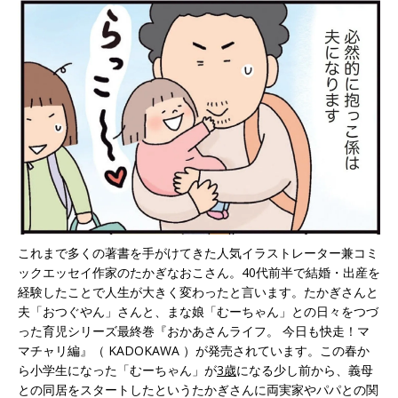
これまで多くの著書を手がけてきた人気イラストレーター兼コミ
ックエッセイ作家のたかぎなおこさん。40代前半で結婚・出産を
経験したことで人生が大きく変わったと言います。たかぎさんと
夫「おつぐやん」さんと、まな娘「むーちゃん」との日々をつづ
った育児シリーズ最終巻『おかあさんライフ。 今日も快走！マ
マチャリ編』（‎ KADOKAWA ）が発売されています。この春か
ら小学生になった「むーちゃん」が
3歳
になる少し前から、義母
との同居をスタートしたというたかぎさんに両実家やパパとの関