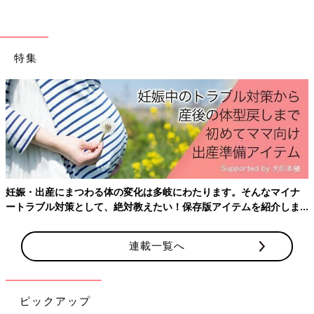
ています。母のイラストをあまり見たことがなかったのでびっく
りしました。
――離れて住んでいるばあば・じいじとはビデオ通話や手紙でコ
特集
ミュニケーションをとっているんですね。
たかぎ 実家は三重なので、頻繁に会えるわけではないですね。
でも、娘を連れて帰省することもあります。そのときは新幹線に
乗るのですが、娘は新幹線に乗ったらすぐにテーブルを出してな
にかを食べるものだと思っているので、最近は娘が好きな「崎陽
軒」のシウマイ弁当を買って乗り込みます。娘は食べるのが遅い
ので、それでだいぶ時間がつぶせますね。そして、満腹になると
妊娠・出産にまつわる体の変化は多岐にわたります。そんなマイナ
昼寝をしてくれる確率が高いので、助かっています。
ートラブル対策として、絶対教えたい！保存版アイテムを紹介しま
す。
夫は「実行部隊」、そして私は「提案部隊」
連載一覧へ
ピックアップ