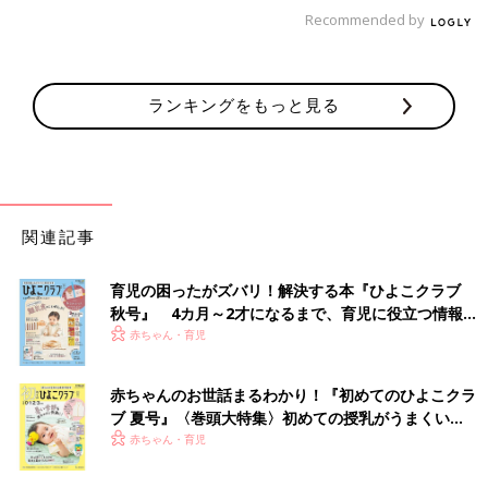
Recommended by
ランキングをもっと見る
関連記事
育児の困ったがズバリ！解決する本『ひよこクラブ
秋号』 4カ月～2才になるまで、育児に役立つ情報が
いっぱい！
赤ちゃん・育児
赤ちゃんのお世話まるわかり！『初めてのひよこクラ
ブ 夏号』〈巻頭大特集〉初めての授乳がうまくい
く！ おっぱい・ミルクの基本と夏のトラブル 解決テ
赤ちゃん・育児
ク