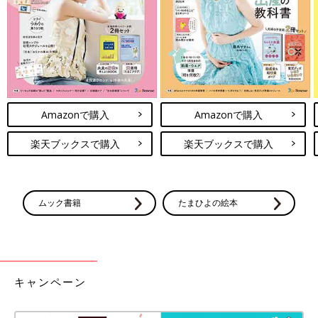
たたんだ敷布団や毛布の上に、やわらかい掛け布団を乗せて。マ
マはそばで見守って、赤ちゃんにそこで自由に遊ばせましょう。
飛び込んだり、登ったり、滑り降りたりして、全身を使ったダイ
Amazonで購入
Amazonで購入
ナミックな遊びができるので、外遊びができなくてため込んだパ
ワーを発散することができます。
楽天ブックスで購入
楽天ブックスで購入
「赤ちゃんに遊んでもらいたい！」とおもちゃを買っても、興味
を持たなかったり、すぐに飽きて遊ばなくなってしまったりと失
敗も多いもの。家にあるアイテムがおもちゃになるのなら、お財
布にやさしいし、物も増えないし、いいことずくめ！ 「外には
ムック書籍
たまひよの絵本
行けないし、今日は家の中で赤ちゃんと何して過ごそう…」と思
ったときに、ぜひトライしてみてください。（撮影／川上秋レミ
イ 取材・文／ひよこクラブ編集部）
●参考／
ひよこクラブ 2018年1月号
「午前の大きな遊び＆午後の
キャンペーン
小さな遊び」