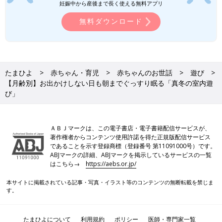
妊娠中から産後まで長く使える無料アプリ
無料ダウンロード
たまひよ
赤ちゃん・育児
赤ちゃんのお世話
遊び
【月齢別】お出かけしない日も朝までぐっすり眠る「真冬の室内遊
び」
ＡＢＪマークは、この電子書店・電子書籍配信サービスが、
著作権者からコンテンツ使用許諾を得た正規版配信サービス
であることを示す登録商標（登録番号 第11091000号）です。
ABJマークの詳細、ABJマークを掲示しているサービスの一覧
はこちら→
https://aebs.or.jp/
本サイトに掲載されている記事・写真・イラスト等のコンテンツの無断転載を禁じま
す。
たまひよについて
利用規約
ポリシー
医師・専門家一覧