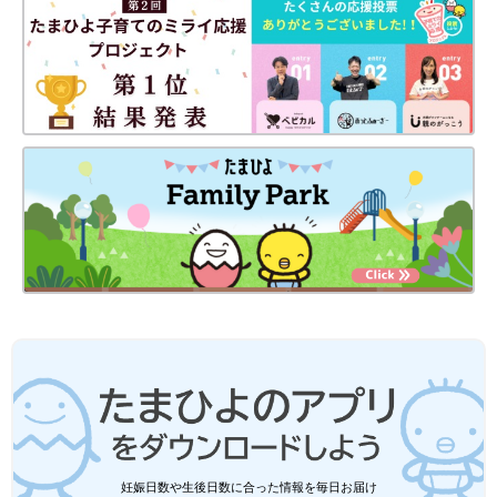
■監修／監修／伊瀬玲奈先生(和洋女子大学 こども発達学類 助教)
大学で未来の保育士や
幼稚園
教諭に指導をしている先生。「乳
児・低年齢児の保育内容、保育方法」を専門に研究されていま
す。
■関連記事
・
【理学療法士に聞く】“うつぶせ遊び”が赤ちゃんの運動能力を
高める！？
・
狭い家でもOK！ 外に行けない日でも子どもがぐっすり眠る
「指先遊び」
・
雨の日が楽しくなる！子どもが喜ぶおすすめ室内遊び
妊娠日数や生後日数に合った情報を毎日お届け