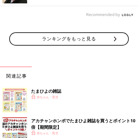
キレイな色・柄に興味津々！「スカーフを引っ張れ」
Recommended by
ランキングをもっと見る
関連記事
たまひよの雑誌
赤ちゃん・育児
角をカットして穴を開けたフリージングバッグに、スカーフ（ハ
ンカチなどでもOK）を詰めて。透明のバッグから透けて見える
スカーフの色・柄に赤ちゃんが好奇心をくすぐられます。穴から
アカチャンホンポでたまひよ雑誌を買うとポイント10
少し布を出すと、赤ちゃんが夢中になって引っ張り出します。手
倍【期間限定】
指と腕を連動する動きが脳を刺激します。
赤ちゃん・育児