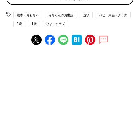
絵本・おもちゃ
赤ちゃんのお世話
遊び
ベビー用品・グッズ
首すわり前の赤ちゃんにもできる全身運動です。姿勢を保つ力に
0歳
1歳
ひよこクラブ
つながりますよ。ママが両脚を広げて床に座り、間にバスタオル
を敷いてその上に赤ちゃんをあお向けに乗せます。「おいで～」
とやさしく声をかけながらゆっくりバスタオルを寄せましょう。
首がしっかりしてきた赤ちゃんには、タオルを左右に揺らすアレ
ンジも◎。
軽くて持ちやすい「カシャカシャボール」