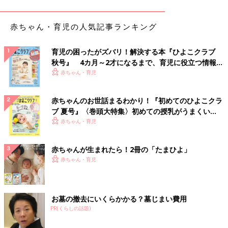
赤ちゃん・育児の人気記事ランキング
ポリ袋にハンドタオルを数枚詰め、口をしっかり縛って作ったボ
育児の困ったがズバリ！解決する本『ひよこクラブ
秋号』 4カ月～2才になるまで、育児に役立つ情報が
ールを、ママが見守りながら赤ちゃんに持たせてみて。やわらか
いっぱい！
赤ちゃん・育児
いボールなので、まだ力が弱い赤ちゃんにも指を入れやすく、つ
かみやすいのがポイント。持つだけで手指のいい運動になりま
す。カシャカシャ鳴る音や手触りも脳へのいい刺激になります。
赤ちゃんのお世話まるわかり！『初めてのひよこクラ
ブ 夏号』〈巻頭大特集〉初めての授乳がうまくい
【6～11カ月】の赤ちゃんには「ママのおしゃれア
く！ おっぱい・ミルクの基本と夏のトラブル 解決テ
赤ちゃん・育児
ク
イテム」遊びがGOOD！
赤ちゃんが生まれたら！2冊の「たまひよ」
６カ月を過ぎ、おすわりができるようになってくると視野が変
赤ちゃん・育児
化。身のまわりにあるものへの関心がアップします。とくに身近
な存在であるママが使うものには興味津々で、おもちゃよりも強
い反応を示すことが。危険がないように見守りながら、自由に遊
お墓の撤去にいくらかかる？墓じまい費用
ばせてあげて。
PR(くらしの話題)