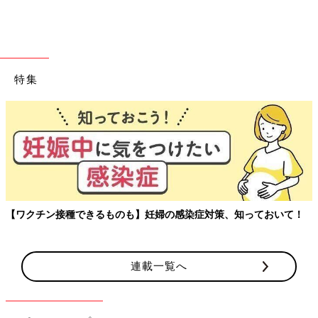
【１才以降】の赤ちゃんは「お布団」遊びでエネル
ギーを発散！
立っちやあんよができるようになるころの赤ちゃんは、体力がつ
特集
いてきて室内の活動だけではパワーを持て余しがちに。シーツや
お布団で全身を使ったダイナミックな運動をさせて、ほどよく体
力を消耗させてあげましょう。
肩まわりのいい運動に！「シーツの中を探索」
【ワクチン接種できるものも】妊婦の感染症対策、知っておいて！
連載一覧へ