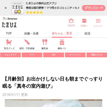
×
内祝い
SHOP
メニュー
TOP
妊娠・出産
赤ちゃん・育児
妊活
育児グッズ
病気・予防接種
離乳食
優待パス
ひよこクラブ
アプリ
SNS
キャンペーン
写真スタジオ
【月齢別】お出かけしない日も朝までぐっすり
眠る「真冬の室内遊び」
2018/01/11
更新