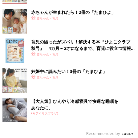
赤ちゃんの手でつかみやすい「シュシュ取り」
赤ちゃんが生まれたら！2冊の「たまひよ」
赤ちゃん・育児
育児の困ったがズバリ！解決する本『ひよこクラブ
秋号』 4カ月～2才になるまで、育児に役立つ情報が
いっぱい！
赤ちゃん・育児
妊娠中に読みたい！3冊の「たまひよ」
赤ちゃん・育児
【大人気】ひんやり冷感寝具で快適な睡眠を
ママの手にシュシュを何個かつけ、赤ちゃんに取らせて遊んで。
あなたに。
ゴムが入っていて引っ張ると伸びるシュシュの感触が面白くて、
PR(アイリスプラザ)
赤ちゃんは夢中に。赤ちゃんの足首にシュシュをつけて取らせれ
ば、全身を使った運動にも応用できます。
Recommended by