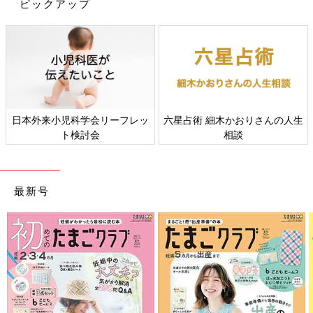
ピックアップ
ママと一緒におすわりして、シーツ（大きめのバスタオルでも
OK）をすっぽりかぶります。中で両手を伸ばしてバサバサとた
ぐって出口を探す「探索遊び」をしましょう。室内にいるとなか
なか両腕を上に動かす機会がないもの。この遊びをすることで、
縮こまりがちな腕・肩の筋肉をしなやかに伸ばせます。
日本外来小児科学会リーフレッ
六星占術 細木かおりさんの人生
ト検討会
相談
活発な子におすすめ「お布団にダイブ」
最新号