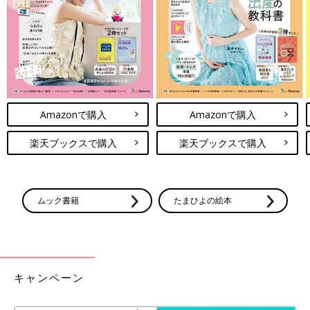
たたんだ敷布団や毛布の上に、やわらかい掛け布団を乗せて。マ
マはそばで見守って、赤ちゃんにそこで自由に遊ばせましょう。
飛び込んだり、登ったり、滑り降りたりして、全身を使ったダイ
ナミックな遊びができるので、外遊びができなくてため込んだパ
Amazonで購入
Amazonで購入
ワーを発散することができます。
楽天ブックスで購入
楽天ブックスで購入
「赤ちゃんに遊んでもらいたい！」とおもちゃを買っても、興味
を持たなかったり、すぐに飽きて遊ばなくなってしまったりと失
敗も多いもの。家にあるアイテムがおもちゃになるのなら、お財
布にやさしいし、物も増えないし、いいことずくめ！ 「外には
ムック書籍
たまひよの絵本
行けないし、今日は家の中で赤ちゃんと何して過ごそう…」と思
ったときに、ぜひトライしてみてください。（撮影／川上秋レミ
イ 取材・文／ひよこクラブ編集部）
●参考／
ひよこクラブ 2018年1月号
「午前の大きな遊び＆午後の
キャンペーン
小さな遊び」