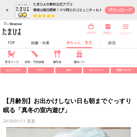
×
内祝い
SHOP
メニュー
TOP
妊娠・出産
赤ちゃん・育児
妊活
育児グッズ
病気・予防接種
離乳食
優待パス
ひよこクラブ
アプリ
SNS
キャンペーン
写真スタジオ
【月齢別】お出かけしない日も朝までぐっすり
眠る「真冬の室内遊び」
2018/01/11
更新