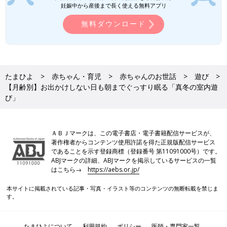
妊娠中から産後まで長く使える無料アプリ
無料ダウンロード
たまひよ
赤ちゃん・育児
赤ちゃんのお世話
遊び
【月齢別】お出かけしない日も朝までぐっすり眠る「真冬の室内遊
び」
ＡＢＪマークは、この電子書店・電子書籍配信サービスが、
著作権者からコンテンツ使用許諾を得た正規版配信サービス
であることを示す登録商標（登録番号 第11091000号）です。
ABJマークの詳細、ABJマークを掲示しているサービスの一覧
はこちら→
https://aebs.or.jp/
本サイトに掲載されている記事・写真・イラスト等のコンテンツの無断転載を禁じま
す。
たまひよについて
利用規約
ポリシー
医師・専門家一覧