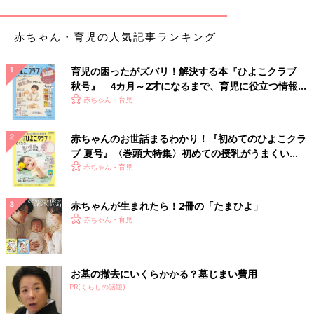
赤ちゃん・育児の人気記事ランキング
ポリ袋にハンドタオルを数枚詰め、口をしっかり縛って作ったボ
育児の困ったがズバリ！解決する本『ひよこクラブ
秋号』 4カ月～2才になるまで、育児に役立つ情報が
ールを、ママが見守りながら赤ちゃんに持たせてみて。やわらか
いっぱい！
赤ちゃん・育児
いボールなので、まだ力が弱い赤ちゃんにも指を入れやすく、つ
かみやすいのがポイント。持つだけで手指のいい運動になりま
す。カシャカシャ鳴る音や手触りも脳へのいい刺激になります。
赤ちゃんのお世話まるわかり！『初めてのひよこクラ
ブ 夏号』〈巻頭大特集〉初めての授乳がうまくい
【6～11カ月】の赤ちゃんには「ママのおしゃれア
く！ おっぱい・ミルクの基本と夏のトラブル 解決テ
赤ちゃん・育児
ク
イテム」遊びがGOOD！
赤ちゃんが生まれたら！2冊の「たまひよ」
６カ月を過ぎ、おすわりができるようになってくると視野が変
赤ちゃん・育児
化。身のまわりにあるものへの関心がアップします。とくに身近
な存在であるママが使うものには興味津々で、おもちゃよりも強
い反応を示すことが。危険がないように見守りながら、自由に遊
お墓の撤去にいくらかかる？墓じまい費用
ばせてあげて。
PR(くらしの話題)