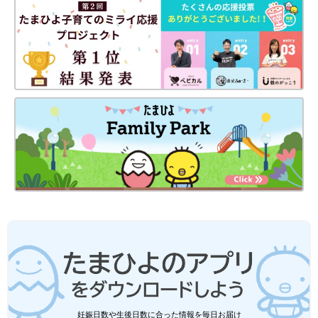
■監修／監修／伊瀬玲奈先生(和洋女子大学 こども発達学類 助教)
大学で未来の保育士や
幼稚園
教諭に指導をしている先生。「乳
児・低年齢児の保育内容、保育方法」を専門に研究されていま
す。
■関連記事
・
【理学療法士に聞く】“うつぶせ遊び”が赤ちゃんの運動能力を
高める！？
・
狭い家でもOK！ 外に行けない日でも子どもがぐっすり眠る
「指先遊び」
・
雨の日が楽しくなる！子どもが喜ぶおすすめ室内遊び
妊娠日数や生後日数に合った情報を毎日お届け