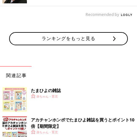
キレイな色・柄に興味津々！「スカーフを引っ張れ」
Recommended by
ランキングをもっと見る
関連記事
たまひよの雑誌
赤ちゃん・育児
角をカットして穴を開けたフリージングバッグに、スカーフ（ハ
ンカチなどでもOK）を詰めて。透明のバッグから透けて見える
スカーフの色・柄に赤ちゃんが好奇心をくすぐられます。穴から
アカチャンホンポでたまひよ雑誌を買うとポイント10
少し布を出すと、赤ちゃんが夢中になって引っ張り出します。手
倍【期間限定】
指と腕を連動する動きが脳を刺激します。
赤ちゃん・育児