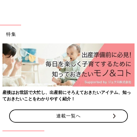
【１才以降】の赤ちゃんは「お布団」遊びでエネル
ギーを発散！
立っちやあんよができるようになるころの赤ちゃんは、体力がつ
特集
いてきて室内の活動だけではパワーを持て余しがちに。シーツや
お布団で全身を使ったダイナミックな運動をさせて、ほどよく体
力を消耗させてあげましょう。
肩まわりのいい運動に！「シーツの中を探索」
産後はお世話で大忙し、出産前にそろえておきたいアイテム、知っ
ておきたいことをわかりやすく紹介！
連載一覧へ