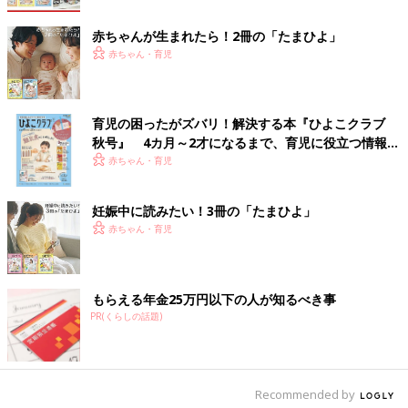
赤ちゃんの手でつかみやすい「シュシュ取り」
赤ちゃんが生まれたら！2冊の「たまひよ」
赤ちゃん・育児
育児の困ったがズバリ！解決する本『ひよこクラブ
秋号』 4カ月～2才になるまで、育児に役立つ情報が
いっぱい！
赤ちゃん・育児
妊娠中に読みたい！3冊の「たまひよ」
赤ちゃん・育児
もらえる年金25万円以下の人が知るべき事
ママの手にシュシュを何個かつけ、赤ちゃんに取らせて遊んで。
PR(くらしの話題)
ゴムが入っていて引っ張ると伸びるシュシュの感触が面白くて、
赤ちゃんは夢中に。赤ちゃんの足首にシュシュをつけて取らせれ
ば、全身を使った運動にも応用できます。
Recommended by