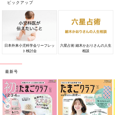
ピックアップ
ママと一緒におすわりして、シーツ（大きめのバスタオルでも
OK）をすっぽりかぶります。中で両手を伸ばしてバサバサとた
ぐって出口を探す「探索遊び」をしましょう。室内にいるとなか
なか両腕を上に動かす機会がないもの。この遊びをすることで、
縮こまりがちな腕・肩の筋肉をしなやかに伸ばせます。
日本外来小児科学会リーフレッ
六星占術 細木かおりさんの人生
ト検討会
相談
活発な子におすすめ「お布団にダイブ」
最新号