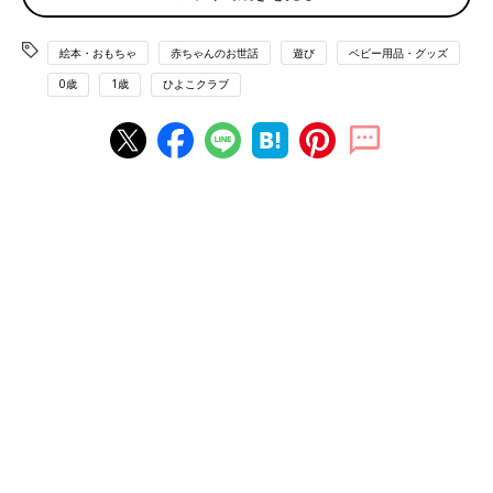
絵本・おもちゃ
赤ちゃんのお世話
遊び
ベビー用品・グッズ
首すわり前の赤ちゃんにもできる全身運動です。姿勢を保つ力に
0歳
1歳
ひよこクラブ
つながりますよ。ママが両脚を広げて床に座り、間にバスタオル
を敷いてその上に赤ちゃんをあお向けに乗せます。「おいで～」
とやさしく声をかけながらゆっくりバスタオルを寄せましょう。
首がしっかりしてきた赤ちゃんには、タオルを左右に揺らすアレ
ンジも◎。
軽くて持ちやすい「カシャカシャボール」