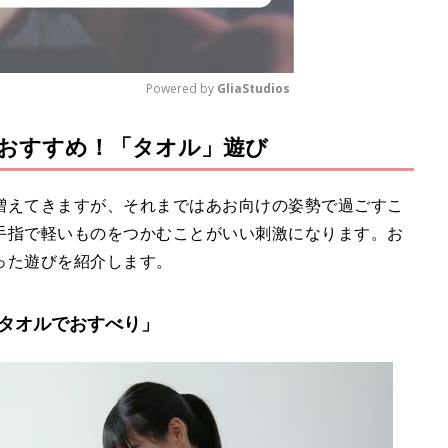
Powered by 
GliaStudios
おすすめ！「タオル」遊び
M
u
t
増えてきますが、それまではあお向けの姿勢で過ごすこ
e
手指で軽いものをつかむことがいい刺激になります。お
った遊びを紹介します。
タオルでおすべり」