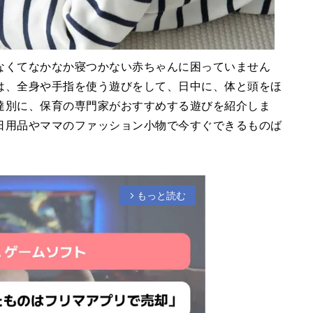
なくてなかなか寝つかない赤ちゃんに困っていません
は、全身や手指を使う遊びをして、日中に、体と頭をほ
達別に、保育の専門家がおすすめする遊びを紹介しま
日用品やママのファッション小物で今すぐできるものば
もっと読む
arrow_forward_ios