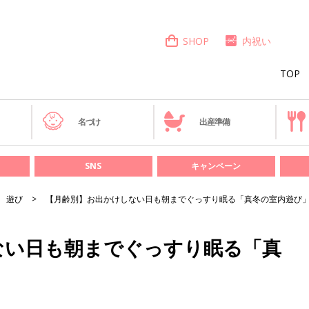
SHOP
内祝い
TOP
き
名づけ
出産準備
SNS
キャンペーン
遊び
【月齢別】お出かけしない日も朝までぐっすり眠る「真冬の室内遊び
ない日も朝までぐっすり眠る「真