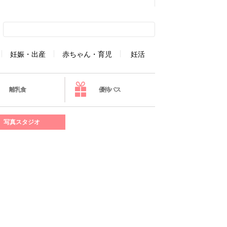
妊娠・出産
赤ちゃん・育児
妊活
離乳食
優待パス
写真スタジオ
」