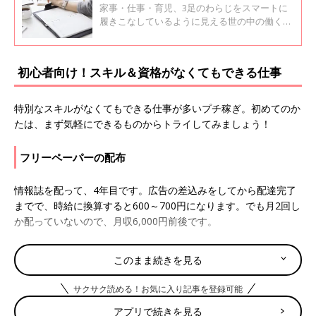
家事・仕事・育児、3足のわらじをスマートに
履きこなしているように見える世の中の働くマ
マたち。職業はもちろん、働く理由だって人そ
れぞれ。今回は、そんな彼女たちに聞いてみた
い働きがいやリアルな本音をまとめてみまし
初心者向け！スキル＆資格がなくてもできる仕事
た！
特別なスキルがなくてもできる仕事が多いプチ稼ぎ。初めてのか
たは、まず気軽にできるものからトライしてみましょう！
フリーペーパーの配布
情報誌を配って、4年目です。広告の差込みをしてから配達完了
までで、時給に換算すると600～700円になります。でも月2回し
か配っていないので、月収6,000円前後です。
ミステリーショッパー
このまま続きを見る
指定されたスーパーで買いものをして2,000円ほどもらえるので
サクサク読める！お気に入り記事を登録可能
いいかな～と思ってます。先日は他店舗と比較調査をする仕事
アプリで続きを見る