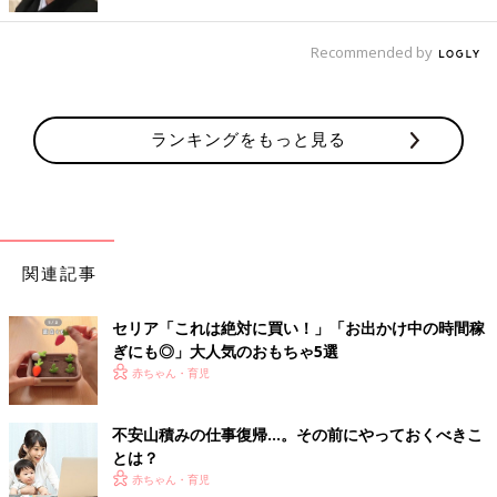
さを求められます。
Recommended by
上級者向け?!ちょっと変化球な仕事も...
「内職」「在宅ワーク」と聞くと、パソコンに向かって何かをし
たり、手作業をしたりというイメージが一般的ですが、こんな稼
ランキングをもっと見る
ぎ方もあるようです。
自宅で教室
自宅で教室をしています。ただ自分の教室となると、すべてを自
関連記事
分でやらなければならず、最初は大変かも。新規生徒募集の営業
も、講師も、事務手続きも全部自分で行うので。最初から生徒が
セリア「これは絶対に買い！」「お出かけ中の時間稼
バンバン集まるわけではないと思うし、仕事が軌道にのるまでに
ぎにも◎」大人気のおもちゃ5選
1〜2年はかかると思います。一度外で経験を積んでから自宅開業
赤ちゃん・育児
するほうがスムーズかもしれませんね。
不安山積みの仕事復帰…。その前にやっておくべきこ
ハンドメイド品の販売
とは？
赤ちゃん・育児
ハンドメイドの物を売ったりしています。アプリからだと出品は