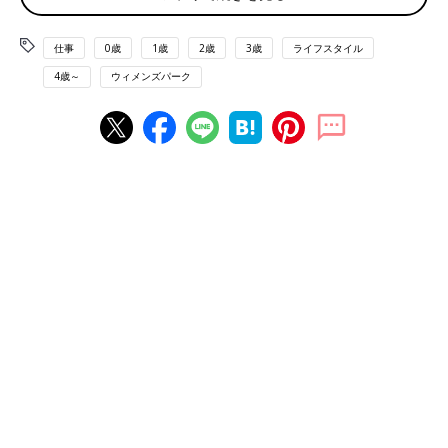
で、上乗せ謝礼があったので6,000円もらいました。もちろんス
ーパーで買った品物は自腹。その代わり普段から買っている肉、
魚、野菜など調査じゃなくても買う必要のあるものに限っていま
仕事
0歳
1歳
2歳
3歳
ライフスタイル
す。
4歳～
ウィメンズパーク
アンケートモニター
コーヒー代くらいになれば、という気持ちで登録しました。3社
に登録していますが、最近は直接会場へ出向く調査もあり、いき
なり1万円以上もらえる案件にも出会えました。
中級者向け！特技やスキルを生かせる仕事
得意なことやスキルを生かした仕事は、仕事内容に慣れているぶ
ん、スムーズに効率よく稼げるのがいいですよね。
ライター
在宅ワークの紹介会社に登録して、複数のクライアントと契約さ
せてもらっています。子どもが小さいので、子どもが夜寝てから