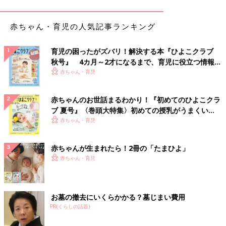
4時間ほど作業して月40,000～60,000円ほどの収入です。いいク
ライアントだと、効率よく稼げる場合もありますが、得意分野以
赤ちゃん・育児の人気記事ランキング
外のライティングだと下調べに時間がかかることもあります。
育児の困ったがズバリ！解決する本『ひよこクラブ
デザイナー
秋号』 4カ月～2才になるまで、育児に役立つ情報が
いっぱい！
赤ちゃん・育児
グラフィックデザイナーです。上の子を産んで、１年間お休みし
てからフリーになりました。以前働いていた会社からお仕事をい
赤ちゃんのお世話まるわかり！『初めてのひよこクラ
ただいています。最初は赤ちゃんなので、わりと時間がつくれま
ブ 夏号』〈巻頭大特集〉初めての授乳がうまくい
したが、活発になってからがたいへん。打ち合わせは、担当者に
く！ おっぱい・ミルクの基本と夏のトラブル 解決テ
赤ちゃん・育児
理解があったので私の最寄り駅で子連れで打ち合わせをしたり、
ク
デパートの託児所に預けたりしました。
赤ちゃんが生まれたら！2冊の「たまひよ」
テープ起こし
赤ちゃん・育児
小学1年生と
３歳
になったばかりの子がいます。かれこれ10年以
上しているので、そこそこ仕事には慣れているのですが、それで
お墓の撤去にいくらかかる？墓じまい費用
も子どもがいる夏休みは結構キツかったです。タイピングスキル
PR(くらしの話題)
はブラインドタッチができれば十分だと思います。速さより正確