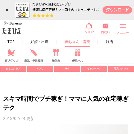
×
内祝い
SHOP
メニュー
TOP
妊娠・出産
赤ちゃん・育児
妊活
育児グッズ
病気・予防接種
離乳食
優待パス
ひよこクラブ
アプリ
SNS
キャンペーン
写真スタジオ
スキマ時間でプチ稼ぎ！ママに人気の在宅稼ぎ
テク
2018/02/24
更新