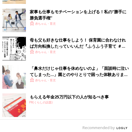
無料で、売れなくても損はないので、ちょこちょことやっていま
家事も仕事もモチベーションを上げる！私の“勝手に
す。もともと買うほうが好きだったのですが、少しずつ売るほう
勝負選手権”
もやってみたら、礼儀とルールを守ればそれなりの稼ぎになり助
赤ちゃん・育児
かっています。
職種を選ばないなら「目標金額」で探してみよう！
母も父も好きな仕事をしよう！ 保育園に合わなけれ
ば方向転換したっていいんだ『ふうふう子育て ＃
61』
赤ちゃん・育児
「自分に合っている仕事がわからない...」という場合は、"稼ぎた
い金額"で探してみては？目標が定まれば、やる気もグンとアッ
プするはず！実際にプチ稼ぎをしているママたちの口コミを参考
「鼻水だけじゃ仕事を休めないのよ」「面談時に泣い
にしてみましょう。
てしまった…」園とのやりとりで困った体験あります
か？
赤ちゃん・育児
"プチ稼ぎ"とひと口で言っても、単発のお仕事からスキルを生か
した継続的なものまでさまざま。あなたの状況や目標金額に合わ
せて、できそうなものから始めてみてはいかがでしょうか？
もらえる年金25万円以下の人が知るべき事
PR(くらしの話題)
※文中のコメントは「ウィメンズパーク」からの引用です。
※この記事は「ウィメンズパーク」で過去に公開されたもので
す。
Recommended by