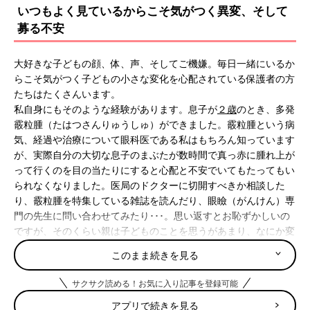
いつもよく見ているからこそ気がつく異変、そして
募る不安
大好きな子どもの顔、体、声、そしてご機嫌。毎日一緒にいるか
らこそ気がつく子どもの小さな変化を心配されている保護者の方
たちはたくさんいます。
私自身にもそのような経験があります。息子が
２歳
のとき、多発
霰粒腫（たはつさんりゅうしゅ）ができました。霰粒腫という病
気、経過や治療について眼科医である私はもちろん知っています
が、実際自分の大切な息子のまぶたが数時間で真っ赤に腫れ上が
って行くのを目の当たりにすると心配と不安でいてもたってもい
られなくなりました。医局のドクターに切開すべきか相談した
り、霰粒腫を特集している雑誌を読んだり、眼瞼（がんけん）専
門の先生に問い合わせてみたり･･･。思い返すとお恥ずかしいの
ですが、そのくらい親は子どものことを思うがあまり、なにか変
化があると不安になってしまいます。
このまま続きを見る
今回解説する先天鼻涙管閉塞（せんてんびるいかんへいそく）は
サクサク読める！お気に入り記事を登録可能
生まれてすぐに症状が出ます。この病気で外来に受診される保護
アプリで続きを見る
者の方たちもみなとても不安そうです。その不安が少しでも解消