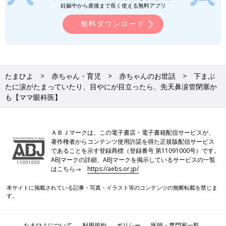
妊娠中から産後まで長く使える無料アプリ
無料ダウンロード
たまひよ
赤ちゃん・育児
赤ちゃんのお世話
下まぶ
たに涙がたまっていたり、目やにが目立ったら、先天鼻涙管閉塞か
も【ママ眼科医】
ＡＢＪマークは、この電子書店・電子書籍配信サービスが、
著作権者からコンテンツ使用許諾を得た正規版配信サービス
であることを示す登録商標（登録番号 第11091000号）です。
ABJマークの詳細、ABJマークを掲示しているサービスの一覧
はこちら→
https://aebs.or.jp/
本サイトに掲載されている記事・写真・イラスト等のコンテンツの無断転載を禁じま
す。
たまひよについて
利用規約
ポリシー
医師・専門家一覧