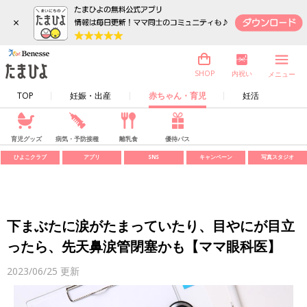
×
内祝い
SHOP
メニュー
TOP
妊娠・出産
赤ちゃん・育児
妊活
育児グッズ
病気・予防接種
離乳食
優待パス
ひよこクラブ
アプリ
SNS
キャンペーン
写真スタジオ
下まぶたに涙がたまっていたり、目やにが目立
ったら、先天鼻涙管閉塞かも【ママ眼科医】
2023/06/25
更新