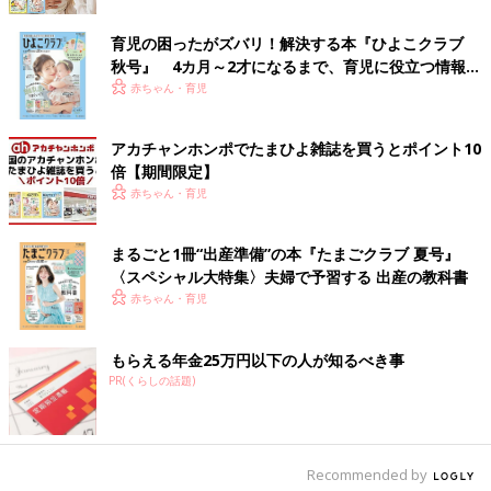
をしなかったとしても、マッサージが上手ではなかったから、た
りなかったからということはありません。嫌がるようなら無理に
育児の困ったがズバリ！解決する本『ひよこクラブ
やる必要はありません。かかりつけ医の指導の元、できる範囲で
秋号』 4カ月～2才になるまで、育児に役立つ情報が
行ってください。
いっぱい！
赤ちゃん・育児
【図2】Crigler法のやり方
アカチャンホンポでたまひよ雑誌を買うとポイント10
倍【期間限定】
赤ちゃん・育児
まるごと1冊“出産準備”の本『たまごクラブ 夏号』
〈スペシャル大特集〉夫婦で予習する 出産の教科書
赤ちゃん・育児
もらえる年金25万円以下の人が知るべき事
PR(くらしの話題)
涙道の内容物を鼻へ押し込むマッサージです。
Recommended by
治療のタイミングは？