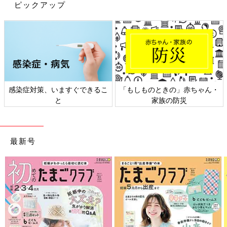
ピックアップ
「涙・目やに＝先天鼻涙管閉塞」とは限らない、必
ず眼科受診を！
赤ちゃんのころから涙が出る病気はほかにもあります。まつげが
目にべたーっとあたってしまう睫毛内反症や緑内障、角膜の病気
が挙げられます。睫毛内反症は数年かけて改善する場合も多く、
角膜の異常や視力に影響がなければ経過観察することが多いで
感染症対策、いますぐできるこ
「もしものときの」赤ちゃん・
す。ただ、緑内障や角膜の疾患は将来の視力に大きな影響をあた
と
家族の防災
える可能性があるため、早いうちから治療が必要です。たかが涙
と様子をみるのではなく、症状が続く場合は必ず眼科を受診し、
診察を受けるようにしましょう。
最新号
監修・文／古藪幸貴子先生 構成／たまひよONLINE編集部
視力がどんどん成長する乳幼児期。「ス
マホを見せるのは絶対にダメなの？」
「どうつき合うといいの？」目の専門家
デジタル機器の使用が低年齢化している昨今、
に聞きました
デジタル機器の長時間使用が原因と考えられる
目のトラブルも低年齢化しているといわれてい
ます。目の機能が著しく発達する幼児期は、デ