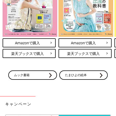
ジタル機器とどのようにつき合えばいいのでし
目がうるんでいたり、目やにが多かったりしたら、「先天鼻涙管
ょうか。デジタル機器が子どもの目の成長に与
閉塞」を疑って、正しく様子を見るようにしましょう。
える影響を研究している、国立成育医療研究セ
ンターの眼科医・吉田朋世先生に聞きました。
古藪幸貴子先生（こやぶさきこ）
PROFILE
眼科医。獨協医科大学・眼科学教室勤務。研修医時代に内視鏡が
Amazonで購入
Amazonで購入
楽しくて消化器内科と迷ったが、眼科に入局。眼科領域にも涙道
内視鏡があるのを知り、他大学で勉強をして獨協医科大学病院に
楽天ブックスで購入
楽天ブックスで購入
導入。涙道内視鏡を用いた涙道閉塞治療を行っている。
クリッグラー法がわかる動画
協力／松本眼科・頓宮真紀先生
ムック書籍
たまひよの絵本
キャンペーン