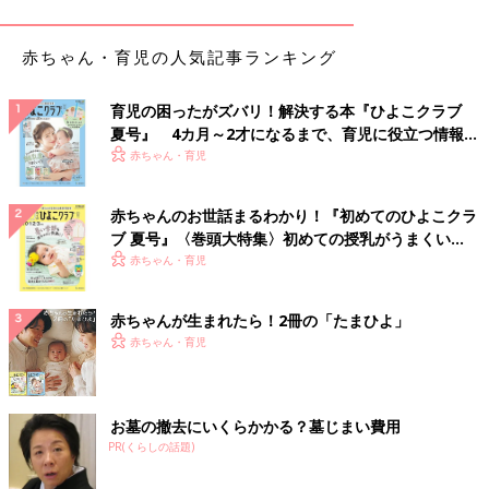
赤ちゃん・育児の人気記事ランキング
育児の困ったがズバリ！解決する本『ひよこクラブ
夏号』 4カ月～2才になるまで、育児に役立つ情報が
いっぱい！
赤ちゃん・育児
赤ちゃんのお世話まるわかり！『初めてのひよこクラ
ブ 夏号』〈巻頭大特集〉初めての授乳がうまくい
く！ おっぱい・ミルクの基本と夏のトラブル 解決テ
赤ちゃん・育児
涙は涙点から涙小管、涙嚢（るいのう）、鼻涙管を通って鼻へ流
ク
れていきます。これを涙道といいます。
赤ちゃんが生まれたら！2冊の「たまひよ」
赤ちゃん・育児
涙道が通っているかを調べる検査
大人の場合は涙道の通りを確認するために涙点から水を入れて、
お墓の撤去にいくらかかる？墓じまい費用
口や鼻に水が来るか確認する「通水検査」をします。しかし、子
PR(くらしの話題)
どもの場合はどうしても動いてしまうので侵襲的な検査になって
しまいます。代わりとして、色素残留試験をします。目に色素を