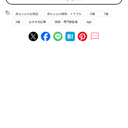
されるように、情報を提供できれば幸いです。
赤ちゃんのお世話
赤ちゃんの病気・トラブル
0歳
1歳
涙の排水管が開いていない、それが先天鼻涙管閉塞
2歳
おすすめ記事
医師・専門家監修
app
目薬をつけたあと、口の中が苦くなる経験をしたことがある人は
多いのではないでしょうか。これは目頭から鼻にむかって涙の排
水管である「涙道（るいどう）」があるからです。
涙は目頭にある涙点から涙小管を通り、皮膚の下にある涙嚢（る
いのう）、さらに骨の中にある鼻涙管を通って鼻の中へと流れて
いきます。これを涙道といいます【図1】。鼻の中にある涙道の
出口が生まれつき開いていない状態を先天鼻涙管閉塞といいま
す。10～20人に1人が持って生まれてくる病気です。
主な症状は「涙」と「目やに」です。涙道が開いていないため、
涙や涙道内でつくられた粘液が涙道内にたまってしまうからで
す。ポイントは生後1カ月以内から症状があるということ。生後
数カ月から症状がある場合は先天的ではなく、鼻炎や結膜炎によ
る合併症などを疑います。
【図1】涙の排水管を涙道といいます