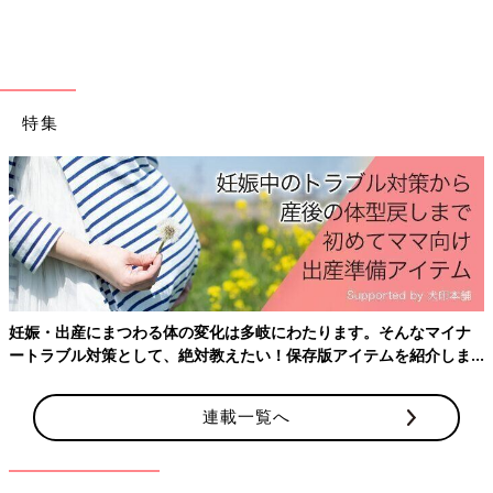
様子を見ても症状が改善しない子どもに対してはプロービングを
行います。プロービングとは涙道に針金状の器具を入れて、閉塞
部を開ける方法です。基本的に体がしっかりしてくる生後6カ月
以降で行います。
1歳
未満であれば押さえつけて局所麻酔ででき
特集
ますが、1歳以上や力が強く安全に処置ができない場合は全身麻
酔で行います。針金ではなく、内視鏡を使って行う施設もありま
す。プロービングの合併症としてまれではありますが、感染症を
おこす報告があるので、風邪をひいて調子が悪そうなときは避け
て行うのが安心です。
子どもではかなりまれなことではありますが、経過観察中に涙道
の強い感染を合併すると顔が真っ赤にはれてしまう急性涙嚢炎
妊娠・出産にまつわる体の変化は多岐にわたります。そんなマイナ
（るいのうえん）や蜂窩織炎（ほうかしきえん）を起こすことも
ートラブル対策として、絶対教えたい！保存版アイテムを紹介しま
あります。この場合、抗生剤の点眼、軟膏、内服または点滴で治
す。
療します。このことにも考慮して、当院では生後6カ月までは経
過観察をし、生後６カ月ごろに今一度プロービングについて説明
連載一覧へ
をします。そして生後９カ月ごろまでに症状の改善がなければプ
ロービングをすすめています。