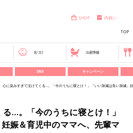
SHOP
内祝い
TOP
き
名づけ
出産準備
SNS
キャンペーン
心に染みすぎて泣けてくる…。「今のうちに寝とけ！」「いい加減は良い加減」
くる…。「今のうちに寝とけ！」
」妊娠＆育児中のママへ、先輩マ