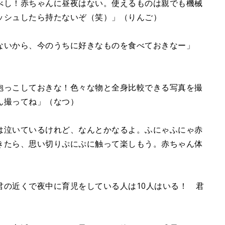
べし！赤ちゃんに昼夜はない。使えるものは親でも機械
ッシュしたら持たないぞ（笑）」（りんご）
ないから、今のうちに好きなものを食べておきなー」
抱っこしておきな！色々な物と全身比較できる写真を撮
ん撮ってね」（なつ）
は泣いているけれど、なんとかなるよ。ふにゃふにゃ赤
きたら、思い切りぷにぷに触って楽しもう。赤ちゃん体
君の近くで夜中に育児をしている人は10人はいる！ 君