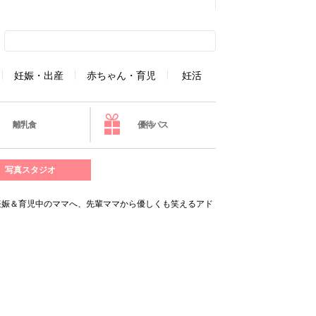
妊娠・出産
赤ちゃん・育児
妊活
離乳食
優待パス
写真スタジオ
妊娠＆育児中のママへ、先輩ママから優しくも笑えるアド