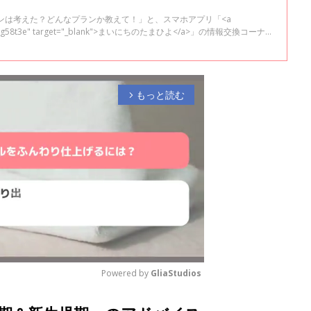
ンは考えた？どんなプランか教えて！」と、スマホアプリ「<a
t.com/2g58t3e" target="_blank">まいにちのたまひよ</a>」の情報交換コーナ
た。すると、初産となるママからは「ディズニーのパレード曲を流す予
クしたい」など、さまざまなプランが登場。一方で、経産婦さんからは実
きました。 総合病院・クリニック・助産院など様々な場所に勤務し、これ
わられた助産師の浜脇文子先生に聞きました。
もっと読む
arrow_forward_ios
Powered by 
GliaStudios