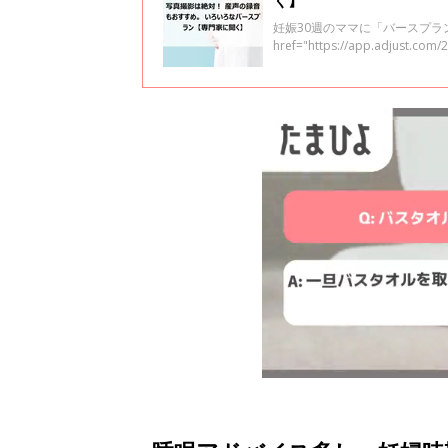
く】
妊娠30週のママに「バースプラ
href="https://app.adjus
ー（※ルーム）で聞いてみまし
定」「写真撮影の前に軽くメイ
体験をふまえた現実的な声が届
までに数千人の母子のケアに携