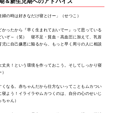
期＆新生児期へのアドバイス
M
u
t
妊婦の時は好きなだけ寝とけー」（せつこ）
e
どかったから『早く生まれておいでー』って思っている
どいぞ～（笑） 寝不足・貧血・高血圧に加えて、乳首
育児に自己嫌悪に陥るから、もっと早く周りの人に相談
大丈夫！という環境を作っておこう。そしてしっかり寝
ー）
すくなる。赤ちゃんだから仕方ないってこともムカつい
に寝よう！イライラやムカつくのは、自分の心のせいじ
っちゃん）