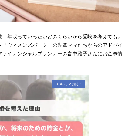
費。年収っていったいどのくらいから受験を考えてもよ
ト「ウィメンズパーク」の先輩ママたちからのアドバイ
ファイナンシャルプランナーの畠中雅子さんにお金事情
もっと読む
arrow_forward_ios