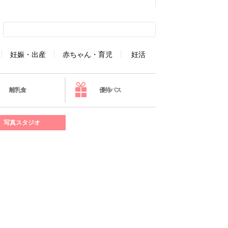
妊娠・出産
赤ちゃん・育児
妊活
離乳食
優待パス
写真スタジオ