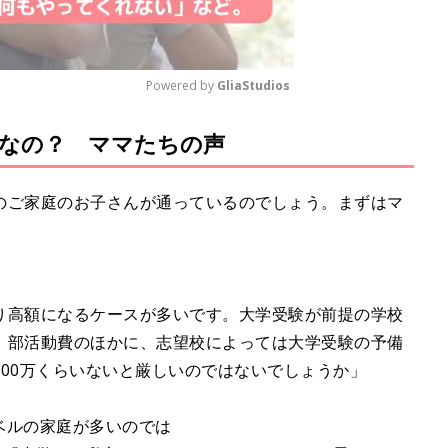
Powered by 
GliaStudios
なの？ ママたちの声
M
u
t
のご家庭のお子さんが通っているのでしょう。まずはマ
e
り高額になるケースが多いです。大学受験が前提の学校
、部活動費のほかに、志望校によっては大学受験の予備
00万くらいないと厳しいのではないでしょうか」
レベルの家庭が多いのでは