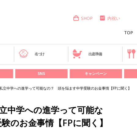
SHOP
内祝い
TOP
き
名づけ
出産準備
SNS
キャンペーン
も私立中学への進学って可能なの？ 頭を悩ます中学受験のお金事情【FPに聞く】
私立中学への進学って可能な
験のお金事情【FPに聞く】