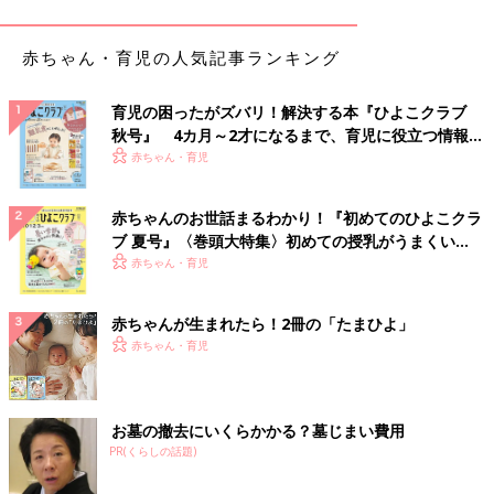
赤ちゃん・育児の人気記事ランキング
育児の困ったがズバリ！解決する本『ひよこクラブ
秋号』 4カ月～2才になるまで、育児に役立つ情報が
いっぱい！
赤ちゃん・育児
赤ちゃんのお世話まるわかり！『初めてのひよこクラ
ブ 夏号』〈巻頭大特集〉初めての授乳がうまくい
く！ おっぱい・ミルクの基本と夏のトラブル 解決テ
赤ちゃん・育児
ク
赤ちゃんが生まれたら！2冊の「たまひよ」
赤ちゃん・育児
お墓の撤去にいくらかかる？墓じまい費用
PR(くらしの話題)