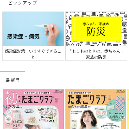
ピックアップ
出典：Instagramアカウント「___uu._.uu」
感染症対策、いますぐできるこ
「もしものときの」赤ちゃん・
と
家族の防災
___uu._.uuさんが購入したのはFIELDOOR（フィールドア）のタ
ープ。組み立てやすく収納しやすい点が1番の推しポイントなん
だとか。大きさは3種類から選べ、カラーバリエーションは16色
もあるとのこと。サイドシートが1枚付属しているとのことで、
最新号
しっかり日除けができそうですね◎
ベビーカーの赤ちゃんは、大人より3℃
も暑い！ 着せる服の色にも注意?! 赤
ちゃんの熱中症を防ぐ7つのポイント
総務省消防庁によると、全国の熱中症による救
【小児科医】
急搬送数は、2022年7月18～24日の1週間で
4039人。その中には乳幼児も34人含まれていま
す。とくにベビーカーに乗っている赤ちゃん