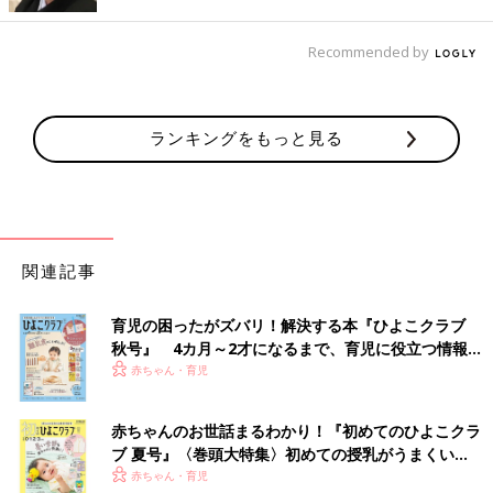
Recommended by
出典：Instagramアカウント「buxxko25」
ランキングをもっと見る
buxxko25さんが購入したのはGOOSEKET（グスケット）の抱っ
こ紐ケープ。通気性のあるUVカット生地で、暑い日も強い日差
しから子どもを守ってくれるのだそう。撥水機能がありレインコ
ート代わりにできたり、小さく折りたためて持ち運びがしやすか
ったりと推しポイントがたくさんあるんだとか♪
関連記事
可愛くて設置も簡単！フリンジ付きのおしゃれパラ
育児の困ったがズバリ！解決する本『ひよこクラブ
ソル
秋号』 4カ月～2才になるまで、育児に役立つ情報が
いっぱい！
赤ちゃん・育児
赤ちゃんのお世話まるわかり！『初めてのひよこクラ
ブ 夏号』〈巻頭大特集〉初めての授乳がうまくい
く！ おっぱい・ミルクの基本と夏のトラブル 解決テ
赤ちゃん・育児