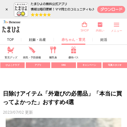
×
内祝い
SHOP
メニュー
TOP
妊娠・出産
赤ちゃん・育児
妊活
育児グッズ
病気・予防接種
離乳食
優待パス
ひよこクラブ
アプリ
SNS
キャンペーン
写真スタジオ
日除けアイテム「外遊びの必需品」「本当に買
ってよかった」おすすめ4選
2023/07/02
更新