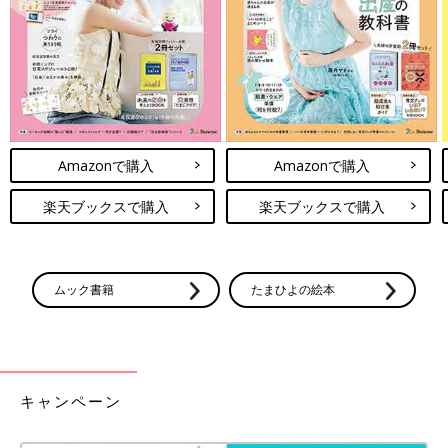
は、地面からの照り返しを受けて、暑くなりや
今回は暑い日におすすめの日除けアイテムをご紹介しました。夏
すいので注意が必要です。子どもの事故に詳し
の外遊びやお出かけは熱中症や日焼けのリスクもありますが、し
い、小児科医 山中龍宏先生に、注意したいベ
っかり対策をして元気に過ごしたいですね。気になるアイテムが
ビーカー熱中症について話を聞きました。
あれば、オンラインショップをのぞいてみてください♪
(文：mayu)
●記事内容でご紹介している投稿、リンク先は、削除される場合
があります。あらかじめご了承ください。
Amazonで購入
Amazonで購入
●記事の内容は2023年6月の情報で、現在と異なる場合がありま
す。
楽天ブックスで購入
楽天ブックスで購入
ムック書籍
たまひよの絵本
キャンペーン