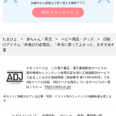
妊娠中から産後まで長く使える無料アプリ
無料ダウンロード
たまひよ
赤ちゃん・育児
ベビー用品・グッズ
日除
けアイテム「外遊びの必需品」「本当に買ってよかった」おすすめ4
選
ＡＢＪマークは、この電子書店・電子書籍配信サービスが、
著作権者からコンテンツ使用許諾を得た正規版配信サービス
であることを示す登録商標（登録番号 第11091000号）です。
ABJマークの詳細、ABJマークを掲示しているサービスの一覧
はこちら→
https://aebs.or.jp/
本サイトに掲載されている記事・写真・イラスト等のコンテンツの無断転載を禁じま
す。
たまひよについて
利用規約
ポリシー
医師・専門家一覧