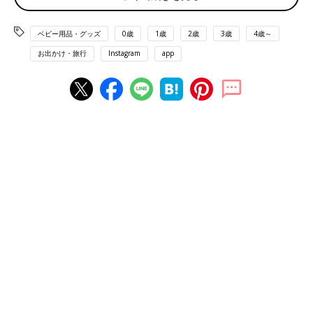
ベビー用品・グッズ
0歳
1歳
2歳
3歳
4歳～
お出かけ・旅行
Instagram
app
出典：Instagramアカウント「_____chihi.i.g」
こちらは_____chihi.i.gさんが購入したkukka ja puu（クッカヤプ
ー）の帽子。メッシュ素材で通気性がよく、洗濯機で丸洗いもで
きるのだそう。首筋に保冷剤を入れるポケットまで付いていると
のことで、暑い日の外遊びに大活躍しそうですね。アジャスター
付きで頭囲に合わせてサイズ調整もできるんだとか◎
推しポイント多数！GOOSEKET（グスケット）の抱
っこ紐ケープ