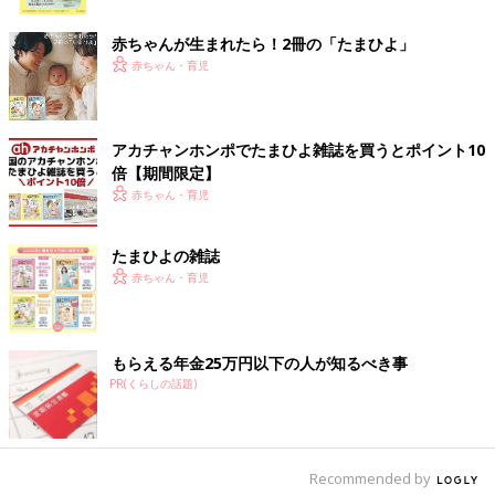
ク
赤ちゃんが生まれたら！2冊の「たまひよ」
赤ちゃん・育児
アカチャンホンポでたまひよ雑誌を買うとポイント10
倍【期間限定】
赤ちゃん・育児
たまひよの雑誌
赤ちゃん・育児
出典：Instagramアカウント「rimi__camp」
もらえる年金25万円以下の人が知るべき事
rimiさんが日除け対策として購入したのは、こちらのパラソル。
PR(くらしの話題)
フリンジ付きのものを探しており、BUYMAで見つけてゲットし
たんだとか。日影がしっかり作れて最高の環境になったと気に入
っているようです♪ デザインが可愛いだけでなく設置も簡単でと
Recommended by
ってもおすすめとのこと。