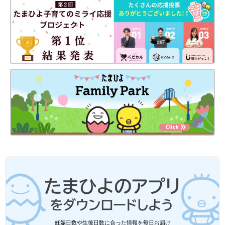
YURI TAKAHASHIさん(@lily112988)がシェアした投稿
-
1月 7, 2018 at 4:15午前 PST
ハイウエストベルテッドナロースカートは細めのスッキリシルエ
ットで、オフィスにも普段着にもぴったりと評判。共布のリボン
をベルトに変えればまた違った印象で着こなせます。印象的な赤
にトライしてみたくなりますね。
全身ネイビーのワントーンに白と赤を効果的に使って
妊娠日数や生後日数に合った情報を毎日お届け