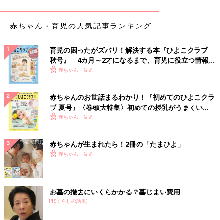
cocoさん(@cocococco2525)がシェアした投稿
-
1月 26, 2018 at 1:53午後 PST
赤ちゃん・育児の人気記事ランキング
エクストラファインコットンを使ったしなやかなブラウスは前後
２WAYで使えるのが特徴。どちらも女っぽくドラマティックな着
育児の困ったがズバリ！解決する本『ひよこクラブ
こなしが楽しめ、お仕事シーンにもカジュアルにも合うとおしゃ
秋号』 4カ月～2才になるまで、育児に役立つ情報が
れさんたちが注目しています。インナーにタートルニットを持っ
いっぱい！
赤ちゃん・育児
て来れば、今からたくさん着回せますね。
赤ちゃんのお世話まるわかり！『初めてのひよこクラ
スタイルアップ確実なハイウエストチノワイドパンツ
ブ 夏号』〈巻頭大特集〉初めての授乳がうまくい
く！ おっぱい・ミルクの基本と夏のトラブル 解決テ
赤ちゃん・育児
ク
赤ちゃんが生まれたら！2冊の「たまひよ」
赤ちゃん・育児
お墓の撤去にいくらかかる？墓じまい費用
PR(くらしの話題)