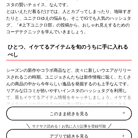
スタの賢いチョイス、なんです。
とはいえただ着るだけでは、人とカブってしまったり、地味すぎ
たりと、ユニクロゆえの悩みも。そこでIGでも人気のハッシュタ
グ、「#上下ユニクロ部」の投稿から、おしゃれ見えするための
コーデテクニックを学んでいきましょう。
ひとつ、イケてるアイテムを旬のうちに手に入れる
べし
シーズンの新作やコラボ商品など、次々に新しいウエアがリリー
スされるこの時期。ユニジョさんたちは新作情報に聡く、たくさ
んの商品の中から今年らしい逸品を発掘するのも上手なんです。
リアルな口コミが拾いやすいインスタのハッシュタグを利用し
て、最もイケてるアイテム情報をキャッチしましょう。イケてる
アイテムはイケテルカラーから売り切れになってしまうことも。
旬のうちにゲットして、シーズンいっぱいたくさん着まわすのが
このまま続きを見る
オススメです。
サクサク読める！お気に入り記事を登録可能
主役級のインパクト！２WAY カシュクールブラウス
アプリで続きを見る