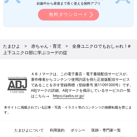
妊娠中から産後まで長く使える無料アプリ
無料ダウンロード
たまひよ
赤ちゃん・育児
全身ユニクロでもおしゃれ！#
上下ユニクロ部に学ぶコーデの掟
ＡＢＪマークは、この電子書店・電子書籍配信サービスが、
著作権者からコンテンツ使用許諾を得た正規版配信サービス
であることを示す登録商標（登録番号 第11091000号）です。
ABJマークの詳細、ABJマークを掲示しているサービスの一覧
はこちら→
https://aebs.or.jp/
本サイトに掲載されている記事・写真・イラスト等のコンテンツの無断転載を禁じま
す。
Honey_cona✮さん(@honey_cona)がシェアした投稿
-
1月 26, 2018 at 1:17午前 PST
たまひよについて
利用規約
ポリシー
医師・専門家一覧
カシミヤクルーネックとウルトラストレッチジーンズの全身ネイ