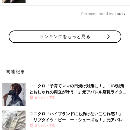
Recommended by
ランキングをもっと見る
関連記事
ハマ子*さん(@_h_____ma.a)がシェアした投稿
-
1月 23, 2018 at 2:13午前 PST
ユニクロ「子育てママの日焼け対策に！」「UV対策
昨年秋に大ヒットしたハイウエストチノワイドパンツがより立体
とおしゃれの両立が叶う！」元アパレル店員ライター
的でワイドに改良され、腰高・脚長効果がすごい！と早くも話題
おすすめ★小物アイテム5選
赤ちゃん・育児
です。さらに売り切れ続出だったワッフルＴもＶネックになって
返り咲き。どちらも早めにチェックが吉ですよ。
ユニクロ「ハイブランドにも負けないこなれ感！」
「リブタイツ・ビーニー・シューズも！」元アパレル
一枚でサマになるストライプシャツはマストバイ！
店員ライターおすすめ小物類★4選
赤ちゃん・育児