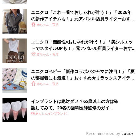
ユニクロ「これ一着でおしゃれが叶う！」「2026年
の新作アイテムも！」元アパレル店員ライターおすす
め★春トップス4選
赤ちゃん・育児
ユニクロ「機能性×おしゃれが叶う！」「美シルエッ
トでスタイルUPも！」元アパレル店員ライターおす
すめ★夏の涼しげアイテム5選
赤ちゃん・育児
ユニクロベビー「新作コラボパジャマに注目！」「夏
の部屋着にも最適！」おすすめ★リラックスアイテム
5選
赤ちゃん・育児
インプラントは絶対ダメ？65歳以上の方は確
認してみて。20名の歯科医師監修のガイ...
PR(あんしんインプラント)
Recommended by