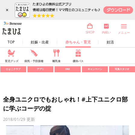
×
内祝い
SHOP
メニュー
TOP
妊娠・出産
赤ちゃん・育児
妊活
育児グッズ
病気・予防接種
離乳食
優待パス
ひよこクラブ
アプリ
SNS
キャンペーン
写真スタジオ
全身ユニクロでもおしゃれ！#上下ユニクロ部
に学ぶコーデの掟
2018/01/29
更新