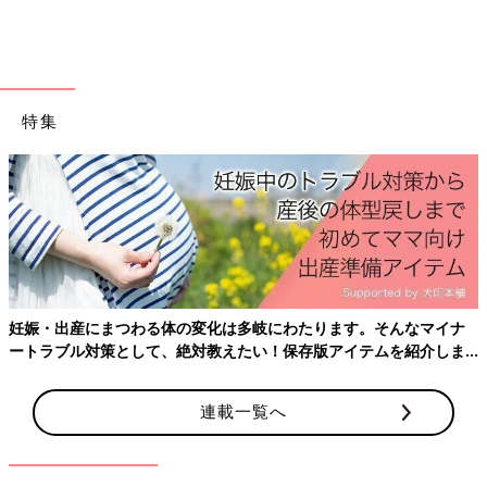
tomoさん(@tomo_mm0103)がシェアした投稿
-
1月 17, 2018 at 1:19午前 PST
上質コットン100%のスキッパーシャツはお尻まですっぽりカバ
ーしてくれるビッグシルエットが可愛い１枚。今ならニットのイ
特集
ンナーに、春からは抜き襟気味にして１枚で、と冬から春まで着
回せます。細めのパンツと相性抜群です。
カブりが少ないメンズアイテムも狙い目！
妊娠・出産にまつわる体の変化は多岐にわたります。そんなマイナ
ートラブル対策として、絶対教えたい！保存版アイテムを紹介しま
す。
連載一覧へ