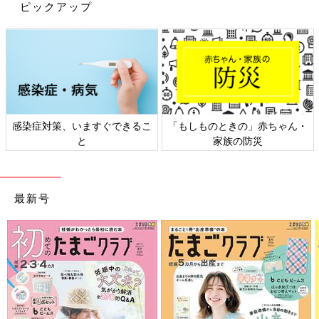
ピックアップ
感染症対策、いますぐできるこ
「もしものときの」赤ちゃん・
と
家族の防災
Mikaさん(@mika_haru)がシェアした投稿
-
12月 30, 2017 at 3:13午前 PST
最新号
爽やかなグリーンと黒白ボーダーの春物で親子リンクコーデ。マ
マはなんと上下ともメンズをチョイス。これなら友人とのユニク
ロカブりも避けられるし、シルエットも新鮮ですね。レディース
のハイライズシガレットジーンズはパステルすぎて、という人に
はメンズのカラージーンズがオススメ！
ひとつ、カラバリを最大限に利用するべし